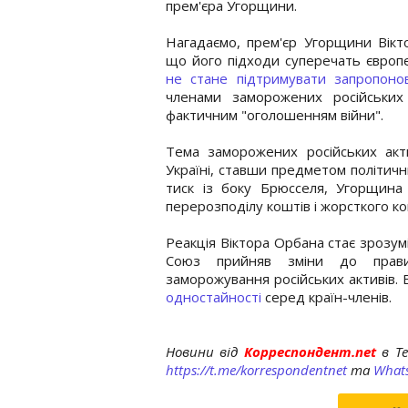
прем'єра Угорщини.
Нагадаємо, прем'єр Угорщини Вікт
що його підходи суперечать європ
не стане підтримувати запропоно
членами заморожених російських
фактичним "оголошенням війни".
Тема заморожених російських акти
Україні, ставши предметом політич
тиск із боку Брюсселя, Угорщина 
перерозподілу коштів і жорсткого к
Реакція Віктора Орбана стає зрозу
Союз прийняв зміни до прави
заморожування російських активів.
одностайності
серед країн-членів.
Новини від
Корреспондент.net
в T
https://t.me/korrespondentnet
та
What