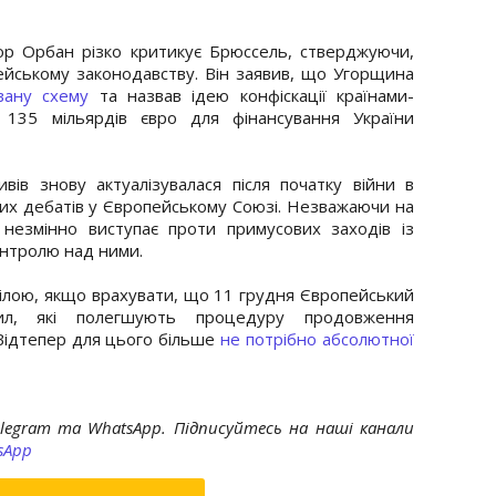
ор Орбан різко критикує Брюссель, стверджуючи,
ейському законодавству. Він заявив, що Угорщина
вану схему
та назвав ідею конфіскації країнами-
 135 мільярдів євро для фінансування України
вів знову актуалізувалася після початку війни в
них дебатів у Європейському Союзі. Незважаючи на
незмінно виступає проти примусових заходів із
онтролю над ними.
мілою, якщо врахувати, що 11 грудня Європейський
л, які полегшують процедуру продовження
 Відтепер для цього більше
не потрібно абсолютної
elegram та WhatsApp. Підписуйтесь на наші канали
sApp