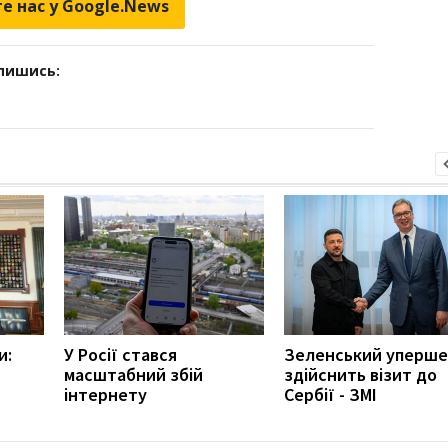
е нас у Google.News
дпишись:
и:
У Росії стався
Зеленський уперше
масштабний збій
здійснить візит до
інтернету
Сербії - ЗМІ