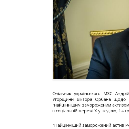
Очільник українського МЗС Андрій
Угорщини Віктора Орбана щодо з
"найціннішим замороженим активом Р
в соціальній мережі Х у неділю, 14 г
"Найцінніший заморожений актив Рос