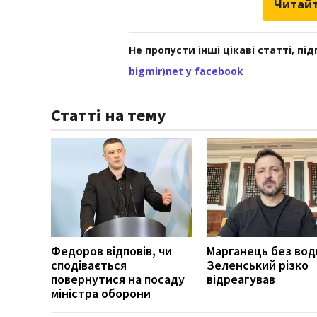
Читайт
Не пропусти інші цікаві статті, пі
bigmir)net у facebook
Статті на тему
Федоров відповів, чи
Марганець без вод
сподівається
Зеленський різко
повернутися на посаду
відреагував
міністра оборони