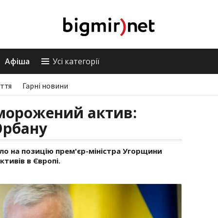
Афіша
Усі категорії
ття
Гарні новини
морожений актив:
Орбану
ло на позицію прем'єр-міністра Угорщини
тивів в Європі.