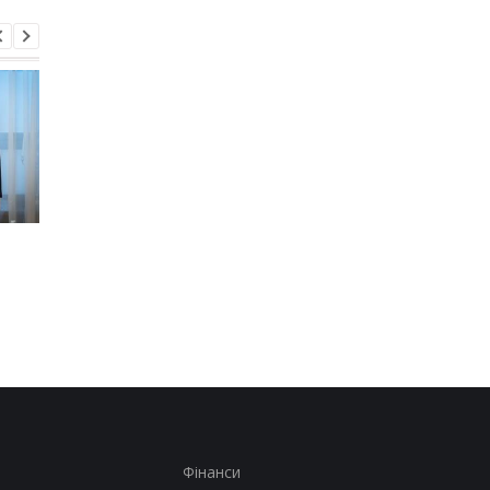
На Київщині сталося
Міноборони отримає
групове зґвалтування
податкові дані чолов
21-річної дівчини
Фінанси