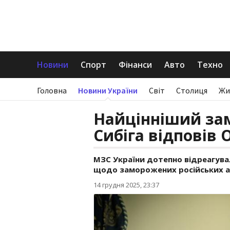
Новини
Спорт
Фінанси
Авто
Техно
Головна
Новини України
Світ
Столиця
Жи
Найцінніший за
Сибіга відповів 
МЗС України дотепно відреагува
щодо заморожених російських ак
14 грудня 2025, 23:37