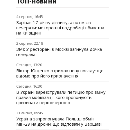
ТОП-новини
4 серпня, 16:45
Зарізав 17-річну дівчину, а потім сів
вечеряти: моторошні подробиці вбивства
на Київщині
2 серпня, 22:18
ЗМІ: У ресторані в Москві загинула дочка
генерала
Сегодня, 13:20
Віктор Ющенко отримав нову посаду: що
відомо про його призначення
Сегодня, 16:30
В Україні зареєстрували петицію про зміну
правил мобілізації: кого пропонують
призивати першочергово
31 липня, 09:45
Україна запропонувала Польщі обмін
МіГ-29 на дрони: що відповіли у Варшаві