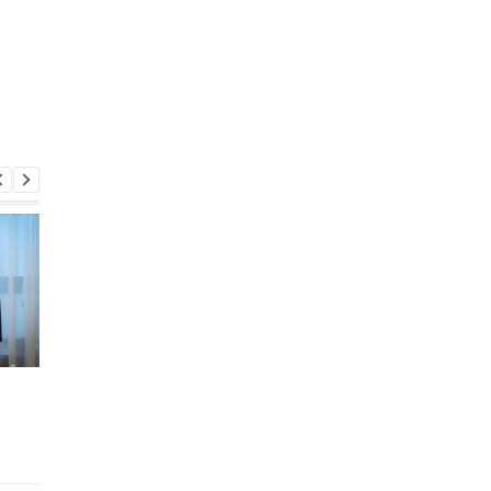
На Київщині сталося
Міноборони отримає
групове зґвалтування
податкові дані чолов
21-річної дівчини