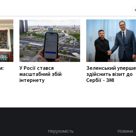
и:
У Росії стався
Зеленський уперше
масштабний збій
здійснить візит до
інтернету
Сербії - ЗМІ
Нерухомість
Новини