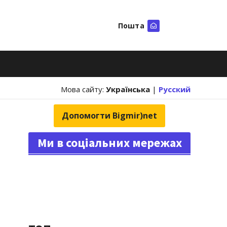
Пошта
Шукати
Мова сайту:
Українська
|
Русский
Допомогти Bigmir)net
Ми в соціальних мережах