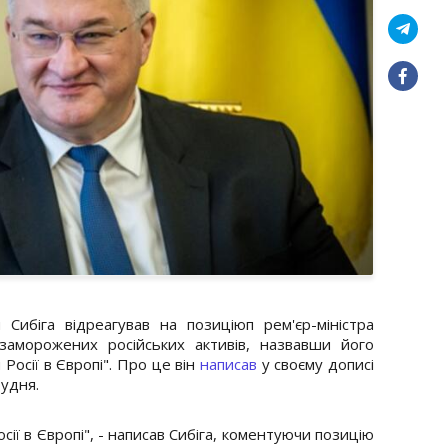
 Сибіга відреагував на позиціюп рем'єр-міністра
аморожених російських активів, назвавши його
осії в Європі". Про це він
написав
у своєму дописі
рудня.
ії в Європі", - написав Сибіга, коментуючи позицію