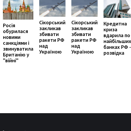
Сікорський
Сікорський
Кредитна
Росія
закликав
закликав
криза
обурилася
збивати
збивати
вдарила по
новими
ракети РФ
ракети РФ
найбільши
санкціями і
над
над
банках РФ -
звинуватила
Україною
Україною
розвідка
Британію у
"війні"