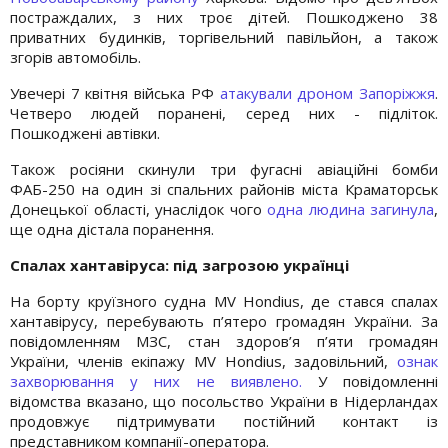
постраждалих, з них троє дітей. Пошкоджено 38
приватних будинків, торгівельний павільйон, а також
згорів автомобіль.
Увечері 7 квітня війська РФ
атакували дроном Запоріжжя
.
Четверо людей поранені, серед них - підліток.
Пошкоджені автівки.
Також росіяни скинули три фугасні авіаційні бомби
ФАБ-250 на один зі спальних районів міста Краматорськ
Донецької області, унаслідок чого
одна людина загинула
,
ще одна дістала поранення.
Спалах хантавіруса: під загрозою українці
На борту круїзного судна MV Hondius, де стався спалах
хантавірусу, перебувають п’ятеро громадян України. За
повідомленням МЗС, стан здоров’я п’яти громадян
України, членів екіпажу MV Hondius, задовільний,
ознак
захворювання у них не виявлено.
У повідомленні
відомства вказано, що посольство України в Нідерландах
продовжує підтримувати постійний контакт із
представником компанії-оператора.