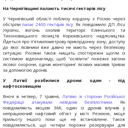
На Чернігівщині палають тисячі гектарів лісу
У Чернігівській області поблизу кордону з Росією через
обстріли
палає 2400 гектарів лісу.
Як повідомило ДП
Ліси
України
, вогонь охопив території Єлинського та
Тихоновицького лісництв Корюківського надлісництва.
Йдеться про п’ятикілометрову прикордонну зону, доступу
до якої лісівники вже давно не мають через безпекову
ситуацію. Росіяни також нищать спостережні щогли із
системою відеонагляду, щоб "осліпити" пожежні загони
лісової охорони, однак моніторинг лісових масивів триває
за допомогою дронів.
У Латвії розбилися дрони: один - під
нафтосховищем
Вночі в четвер, 7 травня,
Латвію зі сторони Російської
Федерації атакували невідомі безпілотники.
Як
повідомляють місцеві ЗМІ, один із дронів влучив у
непрацюючий нафтовий об’єкт у місті Резекне, місце
прильоту іншого поки ще не встановлене. Також
повідомляється, що чотири порожні резервуари для