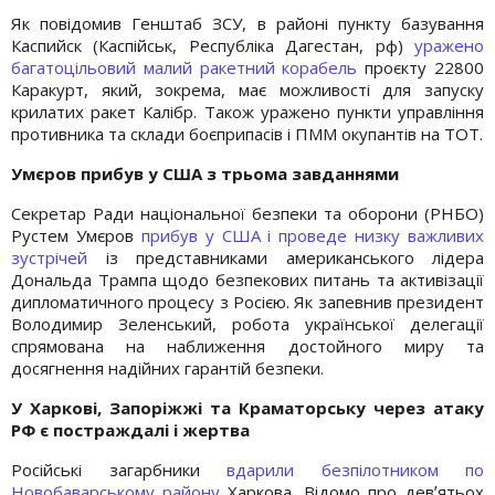
Як повідомив Генштаб ЗСУ, в районі пункту базування
Каспийск (Каспійськ, Республіка Дагестан, рф)
уражено
багатоцільовий малий ракетний корабель
проєкту 22800
Каракурт, який, зокрема, має можливості для запуску
крилатих ракет Калібр. Також уражено пункти управління
противника та склади боєприпасів і ПММ окупантів на ТОТ.
Умєров прибув у США з трьома завданнями
Секретар Ради національної безпеки та оборони (РНБО)
Рустем Умєров
прибув у США і проведе низку важливих
зустрічей
із представниками американського лідера
Дональда Трампа щодо безпекових питань та активізації
дипломатичного процесу з Росією. Як запевнив президент
Володимир Зеленський, робота української делегації
спрямована на наближення достойного миру та
досягнення надійних гарантій безпеки.
У Харкові, Запоріжжі та Краматорську
через атаку
РФ
є постраждалі і жертва
Російські загарбники
вдарили безпілотником по
Новобаварському району
Харкова. Відомо про девʼятьох