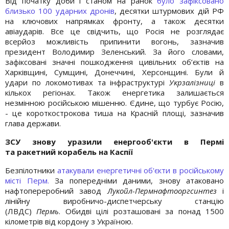
Від початку доби і станом на ранок
було зафіксовано
близько 100 ударних дронів
, десятки штурмових дій РФ
на ключових напрямках фронту, а також десятки
авіаударів. Все це свідчить, що Росія не розглядає
всерйоз можливість припинити вогонь, зазначив
президент Володимир Зеленський. За його словами,
зафіксовані значні пошкодження цивільних об’єктів на
Харківщині, Сумщині, Донеччині, Херсонщині. Були й
удари по локомотивах та інфраструктурі
Укрзалізниці
в
кількох регіонах. Також енергетика залишається
незмінною російською мішенню. Єдине, що турбує Росію,
- це короткострокова тиша на Красній площі, зазначив
глава держави.
ЗСУ знову уразили енергооб'єкти в Пермі
та
ракетний корабель на Каспії
Безпілотники
атакували енергетичні об'єкти в російському
місті Перм.
За попередніми даними, знову атаковано
нафтопереробний завод
Лукойл-Пермнафтооргсинтез
і
лінійну виробничо-диспетчерську станцію
(ЛВДС)
Пермь
. Обидві цілі розташовані за понад 1500
кілометрів від кордону з Україною.