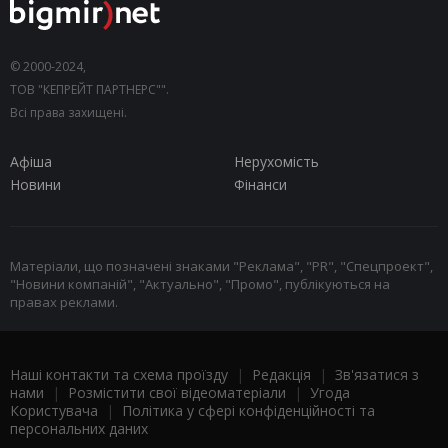
© 2000-2024,
ТОВ "КЕПРЕЙТ ПАРТНЕРС"".
Всі права захищені.
Афіша
Нерухомість
Новини
Фінанси
Матеріали, що позначені знаками "Реклама", "PR", "Спецпроект",
"Новини компаній", "Актуально", "Промо", публікуються на
правах реклами.
Наші контакти та схема проїзду
|
Редакція
|
Зв'язатися з
нами
|
Розмістити свої відеоматеріали
|
Угода
Користувача
|
Політика у сфері конфіденційності та
персональних даних