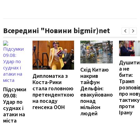
Всередині "Новини bigmir)net
Душити
а не
Схід Китаю
бити:
накрив
Дипломатка з
Трамп
тайфун
Коста-Рики
розпові
Дельфін:
стала головною
Підсумки
про нов
евакуйовано
претенденткою
09.08:
тактику
понад
на посаду
Удар по
проти
мільйон
генсека ООН
суднах і
Ірану
людей
атаки на
міста