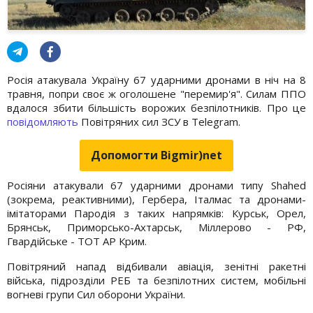
Росія атакувала Україну 67 ударними дронами в ніч на 8
травня, попри своє ж оголошене "перемир'я". Силам ППО
вдалося збити більшість ворожих безпілотників. Про це
повідомляють
Повітряних сил ЗСУ в Telegram.
Допомогти Bigmir)net
Росіяни атакували 67 ударними дронами типу Shahed
(зокрема, реактивними), Гербера, Італмас та дронами-
імітаторами Пародія з таких напрямків: Курськ, Орел,
Брянськ, Приморсько-Ахтарськ, Міллерово - РФ,
Гвардійське - ТОТ АР Крим.
Повітряний напад відбивали авіація, зенітні ракетні
війська, підрозділи РЕБ та безпілотних систем, мобільні
вогневі групи Сил оборони України.