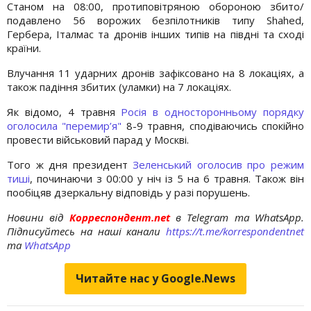
Станом на 08:00, протиповітряною обороною збито/
подавлено 56 ворожих безпілотників типу Shahed,
Гербера, Італмас та дронів інших типів на півдні та сході
країни.
Влучання 11 ударних дронів зафіксовано на 8 локаціях, а
також падіння збитих (уламки) на 7 локаціях.
Як відомо, 4 травня
Росія в односторонньому порядку
оголосила "перемир’я"
8-9 травня, сподіваючись спокійно
провести військовий парад у Москві.
Того ж дня президент
Зеленський оголосив про режим
тиші
, починаючи з 00:00 у ніч із 5 на 6 травня. Також він
пообіцяв дзеркальну відповідь у разі порушень.
Новини від
Корреспондент.net
в Telegram та WhatsApp.
Підписуйтесь на наші канали
https://t.me/korrespondentnet
та
WhatsApp
Читайте нас у Google.News