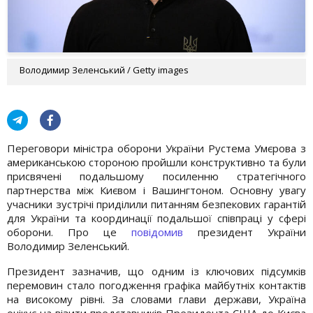
Володимир Зеленський / Getty images
Переговори міністра оборони України Рустема Умєрова з
американською стороною пройшли конструктивно та були
присвячені подальшому посиленню стратегічного
партнерства між Києвом і Вашингтоном. Основну увагу
учасники зустрічі приділили питанням безпекових гарантій
для України та координації подальшої співпраці у сфері
оборони. Про це
повідомив
президент України
Володимир Зеленський.
Президент зазначив, що одним із ключових підсумків
перемовин стало погодження графіка майбутніх контактів
на високому рівні. За словами глави держави, Україна
очікує на візити представників Президента США до Києва