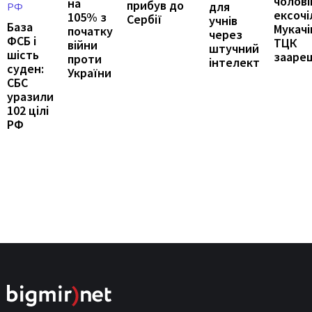
чоловік
на
прибув до
для
ексочі
105% з
Сербії
учнів
База
Мукачі
початку
через
ФСБ і
ТЦК
війни
штучний
шість
зааре
проти
інтелект
суден:
України
СБС
уразили
102 цілі
РФ