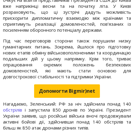
вже наприкінці весни та на початку літа. У Києві
розраховують, що ці зустрічі дадуть можливість
прискорити дипломатичну взаємодію між країнами та
сприятимуть реалізації домовленостей, пов’язаних із
посиленням оборонного потенціалу держави.
Під час переговорів сторони також порушили низку
гуманітарних питань. Зокрема, йшлося про підготовку
нових етапів обміну військовополоненими та координацію
подальших дій у цьому напрямку. Крім того, триває
опрацювання окремих положень безпекових
домовленостей, які мають стати основою для
довгострокової стабільності та підтримки України.
Допомогти Bigmir)net
Нагадаємо, Зеленський: РФ за ніч здійснила понад 140
обстрілів
і запустила 850 дронів по Україні. Президент
України заявив, що російські війська вночі продовжували
активні бойові дії, здійснивши понад 140 обстрілів та
більш як 850 атак дронами різних типів.