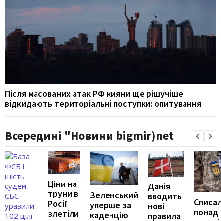
Після масованих атак РФ кияни ще рішучіше
відкидають територіальні поступки: опитування
Всередині "Новини bigmir)net
Ціни на
Данія
труни в
Зеленський
вводить
Списа
Росії
уперше за
нові
понад 
злетіли
каденцію
правила