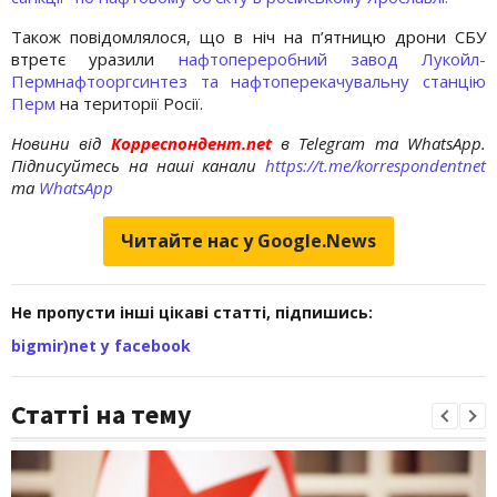
Також повідомлялося, що в ніч на п’ятницю дрони СБУ
втретє уразили
нафтопереробний завод Лукойл-
Пермнафтооргсинтез та нафтоперекачувальну станцію
Перм
на території Росії.
Новини від
Корреспондент.net
в Telegram та WhatsApp.
Підписуйтесь на наші канали
https://t.me/korrespondentnet
та
WhatsApp
Читайте нас у Google.News
Не пропусти інші цікаві статті, підпишись:
bigmir)net у facebook
Статті на тему