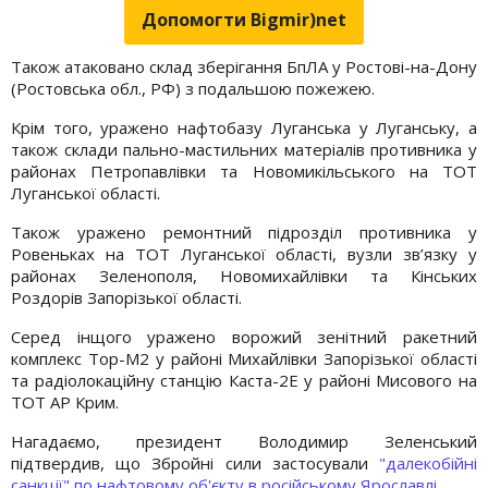
Допомогти Bigmir)net
Також атаковано склад зберігання БпЛА у Ростові-на-Дону
(Ростовська обл., РФ) з подальшою пожежею.
Крім того, уражено нафтобазу Луганська у Луганську, а
також склади пально-мастильних матеріалів противника у
районах Петропавлівки та Новомикільського на ТОТ
Луганської області.
Також уражено ремонтний підрозділ противника у
Ровеньках на ТОТ Луганської області, вузли зв’язку у
районах Зеленополя, Новомихайлівки та Кінських
Роздорів Запорізької області.
Серед інщого уражено ворожий зенітний ракетний
комплекс Тор-М2 у районі Михайлівки Запорізької області
та радіолокаційну станцію Каста-2Е у районі Мисового на
ТОТ АР Крим.
Нагадаємо, президент Володимир Зеленський
підтвердив, що Збройні сили застосували
"далекобійні
санкції" по нафтовому об'єкту в російському Ярославлі.