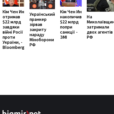
Кім Чен Ин
Кім Чен Ин
Український
накопичив
На
отримав
пранкер
$22 млрд
Миколаївщин
$22 млрд
зірвав
попри
затримали
завдяки
закриту
санкції -
двох агентів
війні Росії
нараду
ЗМІ
РФ
проти
Міноборони
України, -
РФ
Bloomberg