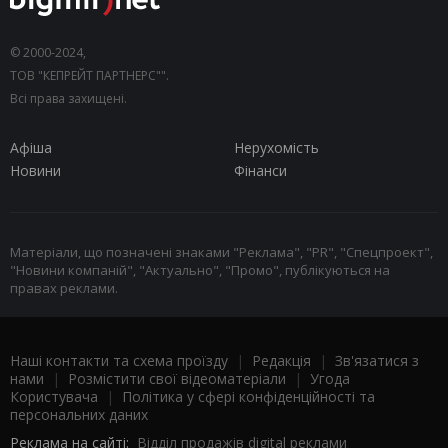
© 2000-2024,
ТОВ "КЕПРЕЙТ ПАРТНЕРС"".
Всі права захищені.
Афіша
Нерухомість
Новини
Фінанси
Матеріали, що позначені знаками "Реклама", "PR", "Спецпроект",
"Новини компаній", "Актуально", "Промо", публікуються на
правах реклами.
Наші контакти та схема проїзду
|
Редакція
|
Зв'язатися з
нами
|
Розмістити свої відеоматеріали
|
Угода
Користувача
|
Політика у сфері конфіденційності та
персональних даних
Реклама на сайті:
Відділ продажів digital реклами