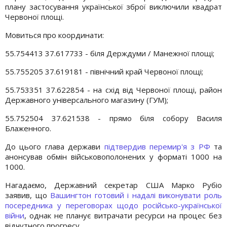
плану застосування української зброї виключили квадрат
Червоної площі.
Мовиться про координати:
55.754413 37.617733 - біля Держдуми / Манежної площі;
55.755205 37.619181 - північний край Червоної площі;
55.753351 37.622854 - на схід від Червоної площі, район
Державного універсального магазину (ГУМ);
55.752504 37.621538 - прямо біля собору Василя
Блаженного.
До цього глава держави
підтвердив перемир'я з РФ
та
анонсував обмін військовополонених у форматі 1000 на
1000.
Нагадаємо, Державний секретар США Марко Рубіо
заявив, що
Вашингтон готовий і надалі виконувати роль
посередника у переговорах щодо російсько-української
війни
, однак не планує витрачати ресурси на процес без
відчутного прогресу.