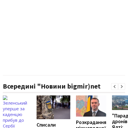
Всередині "Новини bigmir)net
"Пара
дронів
Розкрадання
Списали
Ялті:
міжнародної