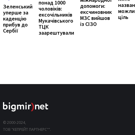
понад 1000
назва
допомоги:
Зеленський
чоловіків:
можли
ексчиновник
уперше за
ексочільників
ціль
МЗС вийшов
каденцію
Мукачівського
із СІЗО
прибув до
ТЦК
Сербії
заарештували
© 2000-2024,
ТОВ "КЕПРЕЙТ ПАРТНЕРС"".