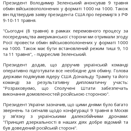
Президент Володимир Зеленський анонсував 9 травня
обмін військовополонених у форматі 1000 на 1000. Також
він підтвердив заяву президента США про перемир'я з РФ
9-10-11 травня.
"Сьогодні (8 травня) в рамках перемовного процесу за
посередництва американської сторони ми отримали згоду
Росії провести обмін військовополонених у форматі 1000
на 1000. Також має бути встановлений режим тиші 9, 10
та 11 травня", - підкреслив Зеленський.
Президент додав, що доручив українській команді
оперативно підготувати все необхідне для обміну. Голова
держави подякував лідеру США Дональду Трампу та його
команді за результативну дипломатичну участь:
"Розраховуємо, що Сполучені Штати забезпечать
виконання домовленостей російською стороною".
Президент України зазначив, що цими днями було багато
звернень та сигналів щодо конфігурації 9 травня в Москві
у звʼязку з українськими далекобійними дронами:
"Принцип дзеркальності в наших діях добре відомий та
був доведений російській стороні".