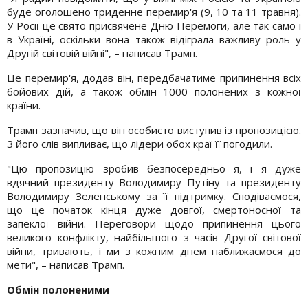
буде оголошено триденне перемир'я (9, 10 та 11 травня).
У Росії це свято присвячене Дню Перемоги, але так само і
в Україні, оскільки вона також відіграла важливу роль у
Другій світовій війні", – написав Трамп.
Це перемир'я, додав він, передбачатиме припинення всіх
бойових дій, а також обмін 1000 полонених з кожної
країни.
Трамп зазначив, що він особисто виступив із пропозицією.
З його слів випливає, що лідери обох краї її погодили.
"Цю пропозицію зробив безпосередньо я, і я дуже
вдячний президенту Володимиру Путіну та президенту
Володимиру Зеленському за її підтримку. Сподіваємося,
що це початок кінця дуже довгої, смертоносної та
запеклої війни. Переговори щодо припинення цього
великого конфлікту, найбільшого з часів Другої світової
війни, тривають, і ми з кожним днем наближаємося до
мети", – написав Трамп.
Обмін полоненими