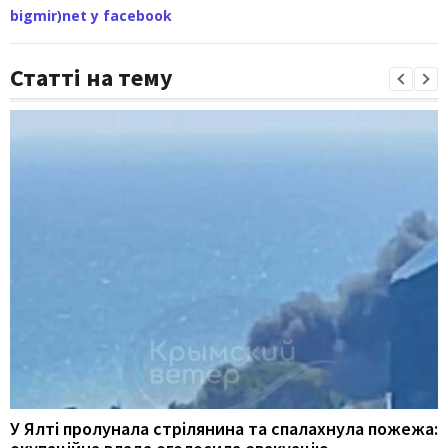
bigmir)net у facebook
Статті на тему
У Ялті пролунала стрілянина та спалахнула пожежа: