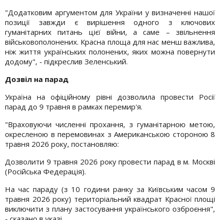
"Додатковим аргументом для України у визначенні нашої
позиції завжди є вирішення одного з ключових
гуманітарних питань цієї війни, а саме – звільнення
військовополонених. Красна площа для нас менш важлива,
ніж життя українських полонених, яких можна повернути
додому", - підкреслив Зеленський.
Дозвіл на парад
Україна на офіційному рівні дозволила провести Росії
парад до 9 травня в рамках перемир'я.
"Враховуючи численні прохання, з гуманітарною метою,
окресленою в перемовинах з Американською стороною 8
травня 2026 року, постановляю:
Дозволити 9 травня 2026 року провести парад в м. Москві
(Російська Федерація).
На час параду (з 10 години ранку за Київським часом 9
травня 2026 року) територіальний квадрат Красної площі
виключити з плану застосування українського озброєння",
- сказано в указі.