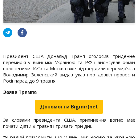
Президент США Дональд Трамп оголосив триденне
перемир'я у війні між Україною та РФ і анонсував обмін
полоненими. Київ та Москва вже підтвердили перемир’я, а
Володимир Зеленський видав указ про дозвіл провести
Росії парад до 9 травня.
Заява Трампа
Допомогти Bigmir)net
За словами президента США, припинення вогню має
почати діяти 9 травня і тривати три дні.
"Я радий повідомити, що у війні між Росією та Україною