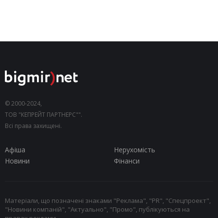
© 2000-2024,
ТОВ "КЕПРЕЙТ ПАРТНЕРС"".
Всі права захищені.
Афіша
Нерухомість
Новини
Фінанси
Матеріали, що позначені знаками "Реклама", "PR", "Спецпроект",
"Новини компаній", "Актуально", "Промо", публікуються на