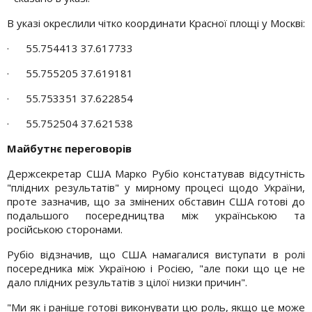
В указі окреслили чітко координати Красної площі у Москві:
· 55.754413 37.617733
· 55.755205 37.619181
· 55.753351 37.622854
· 55.752504 37.621538
Майбутнє переговорів
Держсекретар США Марко Рубіо констатував відсутність
"плідних результатів" у мирному процесі щодо України,
проте зазначив, що за змінених обставин США готові до
подальшого посередництва між українською та
російською сторонами.
Рубіо відзначив, що США намагалися виступати в ролі
посередника між Україною і Росією, "але поки що це не
дало плідних результатів з цілої низки причин".
"Ми як і раніше готові виконувати цю роль, якщо це може