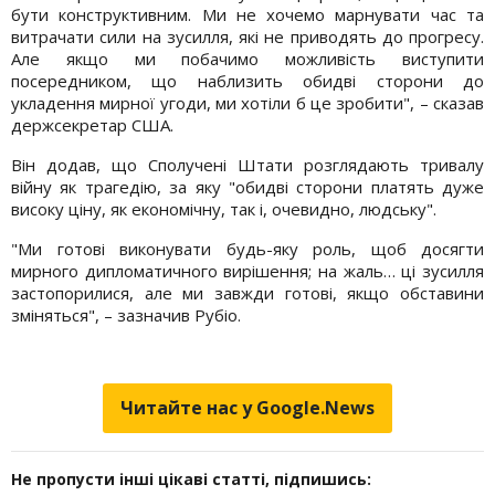
бути конструктивним. Ми не хочемо марнувати час та
витрачати сили на зусилля, які не приводять до прогресу.
Але якщо ми побачимо можливість виступити
посередником, що наблизить обидві сторони до
укладення мирної угоди, ми хотіли б це зробити", – сказав
держсекретар США.
Він додав, що Сполучені Штати розглядають тривалу
війну як трагедію, за яку "обидві сторони платять дуже
високу ціну, як економічну, так і, очевидно, людську".
"Ми готові виконувати будь-яку роль, щоб досягти
мирного дипломатичного вирішення; на жаль… ці зусилля
застопорилися, але ми завжди готові, якщо обставини
зміняться", – зазначив Рубіо.
Читайте нас у Google.News
Не пропусти інші цікаві статті, підпишись: