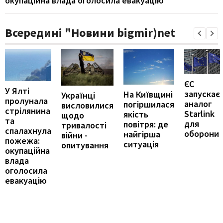
окупаційна влада оголосила евакуацію
Всередині "Новини bigmir)net
ЄС
У Ялті
запускає
На Київщині
Українці
пролунала
аналог
погіршилася
висловилися
стрілянина
Starlink
якість
щодо
та
для
повітря: де
тривалості
спалахнула
оборони
найгірша
війни -
пожежа:
ситуація
опитування
окупаційна
влада
оголосила
евакуацію