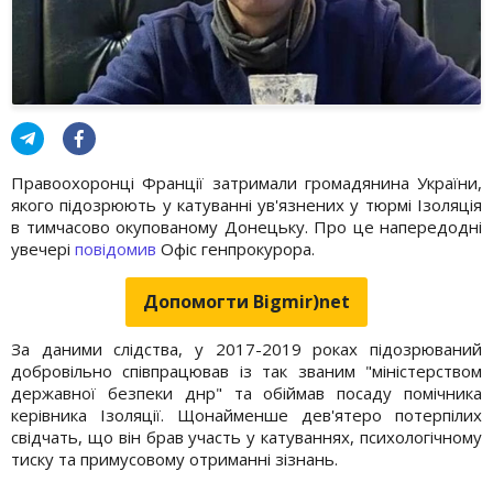
Правоохоронці Франції затримали громадянина України,
якого підозрюють у катуванні ув'язнених у тюрмі Ізоляція
в тимчасово окупованому Донецьку. Про це напередодні
увечері
повідомив
Офіс генпрокурора.
Допомогти Bigmir)net
За даними слідства, у 2017-2019 роках підозрюваний
добровільно співпрацював із так званим "міністерством
державної безпеки днр" та обіймав посаду помічника
керівника Ізоляції. Щонайменше дев'ятеро потерпілих
свідчать, що він брав участь у катуваннях, психологічному
тиску та примусовому отриманні зізнань.