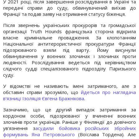
У 2021 році, після завершення розслідування в Україні та
передачі справи до суду, обвинувачений виїхав до
Франції та подав заяву на отримання статусу біженця.
Після звернень українських прокурорів та громадської
організації Truth Hounds французька сторона відкрила
власне кримінальне провадження. За клопотанням
Національної антитерористичної прокуратури Франції
підозрюваного взяли під варту. Йому висунули
обвинувачення у воєнних злочинах і злочинах проти
людяності. Розслідування ведеться під керівництвом
слідчого судді спеціалізованого підрозділу Паризького
суду.
У відомстві не називають імені затриманого, але з
обставин справи зрозуміло, що
йдеться про наглядача
в'язниці Ізоляція Євгена Бражнікова
.
Зазначимо, що це другий випадок затримання за
кордоном особи, підозрюваної у вчиненні воєнних
злочинів проти українців. Раніше у Фінляндії до довічного
ув'язнення з
асудили бойовика російських збройних
формувань Яна Петровського
(Воїслава Тордена). Але