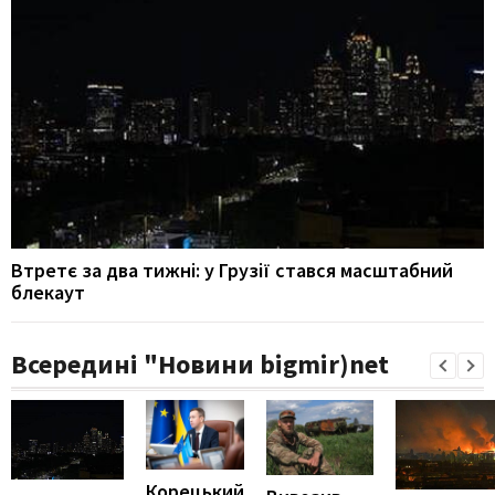
Втретє за два тижні: у Грузії стався масштабний
блекаут
Всередині "Новини bigmir)net
Корецький