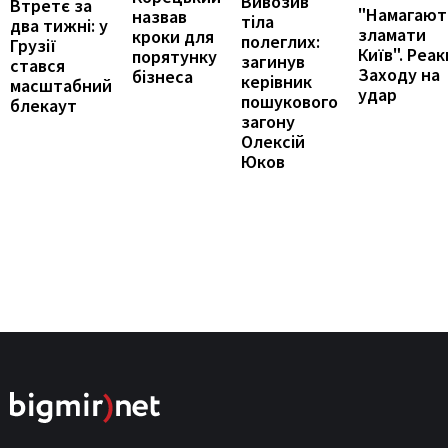
Вивозив
Втретє за
"Намагают
назвав
тіла
два тижні: у
зламати
кроки для
полеглих:
Грузії
Київ". Реак
порятунку
загинув
стався
Заходу на
бізнеса
керівник
масштабний
удар
пошукового
блекаут
загону
Олексій
Юков