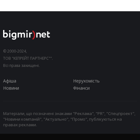
© 2000-2024,
ТОВ "КЕПРЕЙТ ПАРТНЕРС"".
Всі права захищені.
Афіша
Нерухомість
Новини
Фінанси
Матеріали, що позначені знаками "Реклама", "PR", "Спецпроект",
"Новини компаній", "Актуально", "Промо", публікуються на
правах реклами.