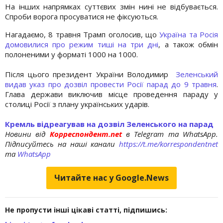
На інших напрямках суттєвих змін нині не відбувається.
Спроби ворога просуватися не фіксуються.
Нагадаємо, 8 травня Трамп оголосив, що
Україна та Росія
домовилися про режим тиші на три дні
, а також обмін
полоненими у форматі 1000 на 1000.
Після цього президент України Володимир
Зеленський
видав указ про дозвіл провести Росії парад до 9 травня
.
Глава держави виключив місце проведення параду у
столиці Росії з плану українських ударів.
Кремль відреагував на дозвіл Зеленського на парад
Новини від
Корреспондент.net
в Telegram та WhatsApp.
Підписуйтесь на наші канали
https://t.me/korrespondentnet
та
WhatsApp
Читайте нас у Google.News
Не пропусти інші цікаві статті, підпишись: