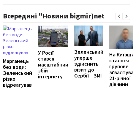
Всередині "Новини bigmir)net
Зеленський
У Росії
На Київщ
уперше
стався
сталося
Марганець
здійснить
масштабний
групове
без води:
візит до
збій
зґвалтув
Зеленський
Сербії - ЗМІ
інтернету
21-річної
різко
дівчини
відреагував