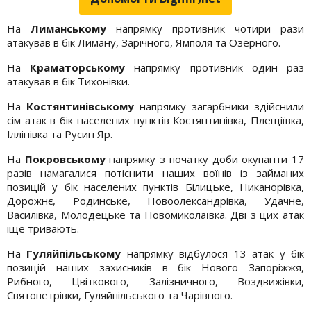
На
Лиманському
напрямку противник чотири рази
атакував в бік Лиману, Зарічного, Ямполя та Озерного.
На
Краматорському
напрямку противник один раз
атакував в бік Тихонівки.
На
Костянтинівському
напрямку загарбники здійснили
сім атак в бік населених пунктів Костянтинівка, Плещіївка,
Іллінівка та Русин Яр.
На
Покровському
напрямку з початку доби окупанти 17
разів намагалися потіснити наших воїнів із займаних
позицій у бік населених пунктів Білицьке, Никанорівка,
Дорожнє, Родинське, Новоолександрівка, Удачне,
Василівка, Молодецьке та Новомиколаївка. Дві з цих атак
іще тривають.
На
Гуляйпільському
напрямку відбулося 13 атак у бік
позицій наших захисників в бік Нового Запоріжжя,
Рибного, Цвіткового, Залізничного, Воздвижівки,
Святопетрівки, Гуляйпільського та Чарівного.