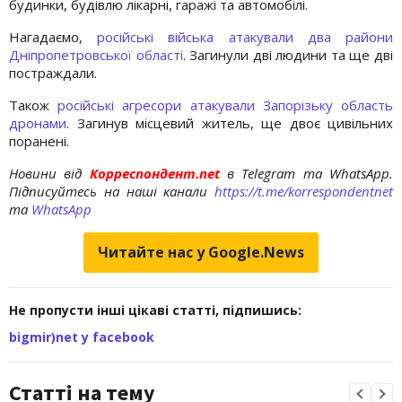
будинки, будівлю лікарні, гаражі та автомобілі.
Нагадаємо,
російські війська атакували два райони
Дніпропетровської області
. Загинули дві людини та ще дві
постраждали.
Також
російські агресори атакували Запорізьку область
дронами
. Загинув місцевий житель, ще двоє цивільних
поранені.
Новини від
Корреспондент.net
в Telegram та WhatsApp.
Підписуйтесь на наші канали
https://t.me/korrespondentnet
та
WhatsApp
Читайте нас у Google.News
Не пропусти інші цікаві статті, підпишись:
bigmir)net у facebook
Статті на тему