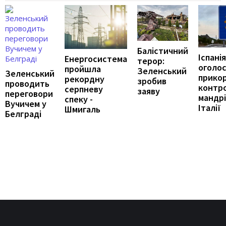
Балістичний
Іспанія
Енергосистема
терор:
оголос
пройшла
Зеленський
Зеленський
прико
рекордну
зробив
проводить
контр
серпневу
заяву
переговори
мандрі
спеку -
Вучичем у
Італії
Шмигаль
Белграді