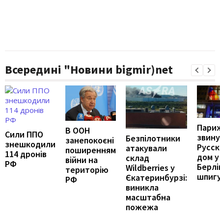
Всередині "Новини bigmir)net
Пари
В ООН
Сили ППО
звину
Безпілотники
занепокоєні
знешкодили
Русс
атакували
поширенням
114 дронів
дом у
склад
війни на
РФ
Берлі
Wildberries у
територію
шпигу
Єкатеринбурзі:
РФ
виникла
масштабна
пожежа