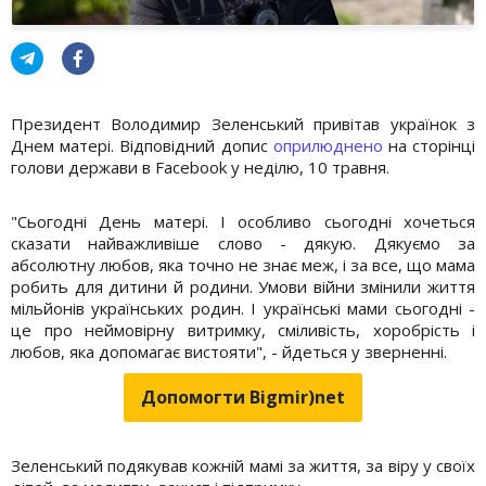
Президент Володимир Зеленський привітав українок з
Днем матері. Відповідний допис
оприлюднено
на сторінці
голови держави в Facebook у неділю, 10 травня.
"Сьогодні День матері. І особливо сьогодні хочеться
сказати найважливіше слово - дякую. Дякуємо за
абсолютну любов, яка точно не знає меж, і за все, що мама
робить для дитини й родини. Умови війни змінили життя
мільйонів українських родин. І українські мами сьогодні -
це про неймовірну витримку, сміливість, хоробрість і
любов, яка допомагає вистояти", - йдеться у зверненні.
Допомогти Bigmir)net
Зеленський подякував кожній мамі за життя, за віру у своїх