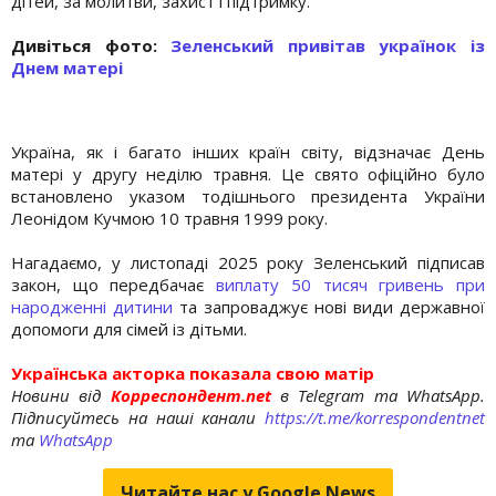
дітей, за молитви, захист і підтримку.
Дивіться фото:
Зеленський привітав українок із
Днем матері
Україна, як і багато інших країн світу, відзначає День
матері у другу неділю травня. Це свято офіційно було
встановлено указом тодішнього президента України
Леонідом Кучмою 10 травня 1999 року.
Нагадаємо, у листопаді 2025 року Зеленський підписав
закон, що передбачає
виплату 50 тисяч гривень при
народженні дитини
та запроваджує нові види державної
допомоги для сімей із дітьми.
Українська акторка показала свою матір
Новини від
Корреспондент.net
в Telegram та WhatsApp.
Підписуйтесь на наші канали
https://t.me/korrespondentnet
та
WhatsApp
Читайте нас у Google.News