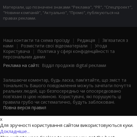
Матеріали, що позначені знаками "Реклама", "PR", "Спецпроект",
"Новини компаній", "Актуально", "Промо", публікуються на
правах реклами.
Наші контакти та схема проїзду
|
Редакція
|
Зв'язатися з
нами
|
Розмістити свої відеоматеріали
|
Угода
Користувача
|
Політика у сфері конфіденційності та
персональних даних
Реклама на сайті:
Відділ продажів digital реклами
Залишаючи коментар, будь ласка, пам'ятайте, що зміст та
тональність Вашого повідомлення можуть зачіпати почуття
реальних людей, що безпосередньо чи опосередковано
пов'язані із цією новиною. Користувачі, які порушують ці
правила грубо чи систематично, будуть заблоковані.
Повна версія правил
x
Для зручності користування сайтом використовуються куки.
Докладніше...