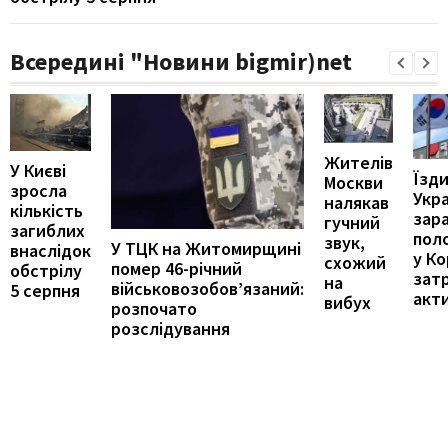
Всередині "Новини bigmir)net
Жителів
У Києві
Їзди
Москви
зросла
Укр
налякав
кількість
зар
гучний
загиблих
пол
звук,
У ТЦК на Житомирщині
внаслідок
у Ко
схожий
помер 46-річний
обстрілу
зат
на
військовозобов’язаний:
5 серпня
акти
вибух
розпочато
розслідування