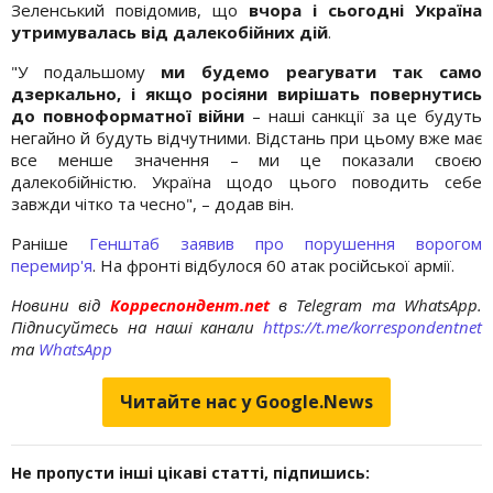
Зеленський повідомив, що
вчора і сьогодні Україна
утримувалась від далекобійних дій
.
"У подальшому
ми будемо реагувати так само
дзеркально, і якщо росіяни вирішать повернутись
до повноформатної війни
– наші санкції за це будуть
негайно й будуть відчутними. Відстань при цьому вже має
все менше значення – ми це показали своєю
далекобійністю. Україна щодо цього поводить себе
завжди чітко та чесно", – додав він.
Раніше
Генштаб заявив про порушення ворогом
перемир'я
. На фронті відбулося 60 атак російської армії.
Новини від
Корреспондент.net
в Telegram та WhatsApp.
Підписуйтесь на наші канали
https://t.me/korrespondentnet
та
WhatsApp
Читайте нас у Google.News
Не пропусти інші цікаві статті, підпишись: