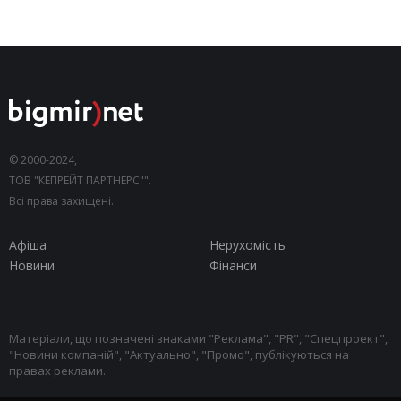
© 2000-2024,
ТОВ "КЕПРЕЙТ ПАРТНЕРС"".
Всі права захищені.
Афіша
Нерухомість
Новини
Фінанси
Матеріали, що позначені знаками "Реклама", "PR", "Спецпроект",
"Новини компаній", "Актуально", "Промо", публікуються на
правах реклами.