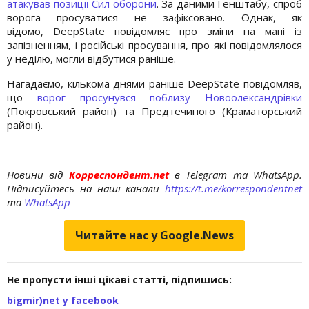
атакував позиції Сил оборони
. За даними Генштабу, спроб
ворога просуватися не зафіксовано. Однак, як
відомо, DeepState повідомляє про зміни на мапі із
запізненням, і російські просування, про які повідомлялося
у неділю, могли відбутися раніше.
Нагадаємо, кількома днями раніше DeepState повідомляв,
що
ворог просунувся поблизу Новоолександрівки
(Покровський район) та Предтечиного (Краматорський
район).
Новини від
Корреспондент.net
в Telegram та WhatsApp.
Підписуйтесь на наші канали
https://t.me/korrespondentnet
та
WhatsApp
Читайте нас у Google.News
Не пропусти інші цікаві статті, підпишись:
bigmir)net у facebook