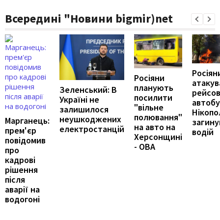
Всередині "Новини bigmir)net
Росіян
Росіяни
атакув
планують
Зеленський: В
рейсо
посилити
Україні не
автобу
"вільне
залишилося
Нікопол
полювання"
неушкоджених
Марганець:
загину
на авто на
електростанцій
прем'єр
водій
Херсонщині
повідомив
- ОВА
про
кадрові
рішення
після
аварії на
водогоні