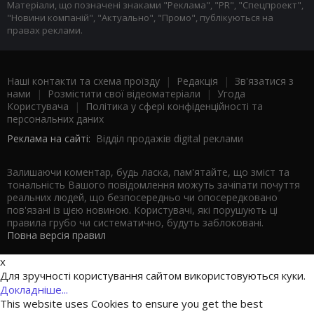
Матеріали, що позначені знаками "Реклама", "PR", "Спецпроект",
"Новини компаній", "Актуально", "Промо", публікуються на
правах реклами.
Наші контакти та схема проїзду
|
Редакція
|
Зв'язатися з
нами
|
Розмістити свої відеоматеріали
|
Угода
Користувача
|
Політика у сфері конфіденційності та
персональних даних
Реклама на сайті:
Відділ продажів digital реклами
Залишаючи коментар, будь ласка, пам'ятайте, що зміст та
тональність Вашого повідомлення можуть зачіпати почуття
реальних людей, що безпосередньо чи опосередковано
пов'язані із цією новиною. Користувачі, які порушують ці
правила грубо чи систематично, будуть заблоковані.
Повна версія правил
x
Для зручності користування сайтом використовуються куки.
Докладніше...
This website uses Cookies to ensure you get the best