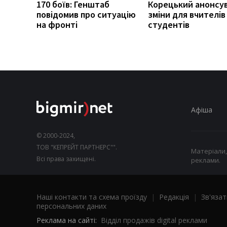
170 боїв: Генштаб
Корецький анонсу
повідомив про ситуацію
зміни для вчителів 
на фронті
студентів
Афіша
© 2000-2024,
ТОВ "КЕПРЕЙТ ПАРТНЕРС"".
Матеріали,
Всі права захищені.
реклами.
Наші контакти та схема проїзду
|
Редакція
|
Зв'язат
персональних даних
Реклама на сайті:
Відділ продажів digital реклами