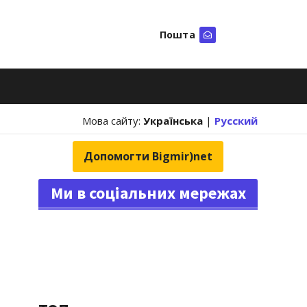
Пошта
Шукати
Мова сайту:
Українська
|
Русский
Допомогти Bigmir)net
Ми в соціальних мережах