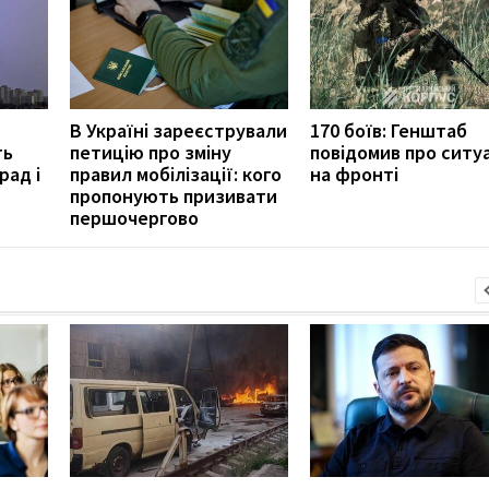
В Україні зареєстрували
170 боїв: Генштаб
ть
петицію про зміну
повідомив про ситу
рад і
правил мобілізації: кого
на фронті
пропонують призивати
першочергово