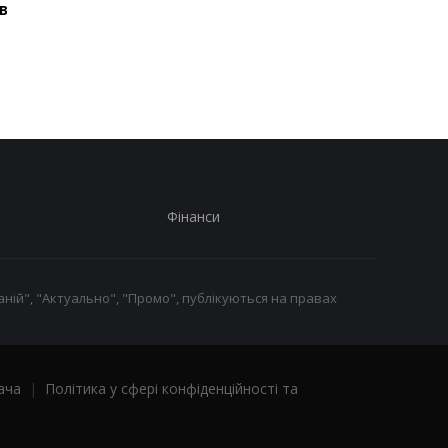
в
Федоров відповів, чи
Марганець без води:
сподівається
Зеленський різко
повернутися на посаду
відреагував
міністра оборони
Фінанси
ній", "Актуально", "Промо", публікуються на правах
ача
|
Політика у сфері конфіденційності та