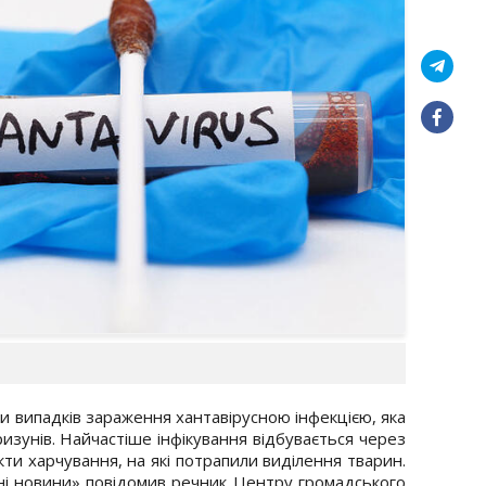
и випадків зараження хантавірусною інфекцією, яка
изунів. Найчастіше інфікування відбувається через
кти харчування, на які потрапили виділення тварин.
ні новини» повідомив речник Центру громадського