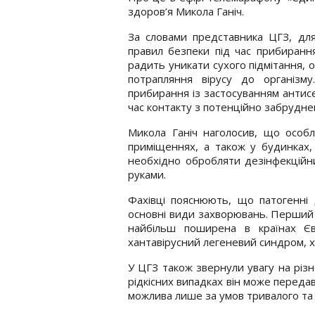
здоров’я Микола Ганіч.
За словами представника ЦГЗ, дл
правил безпеки під час прибиранн
радить уникати сухого підмітання, о
потрапляння вірусу до організм
прибирання із застосуванням антисе
час контакту з потенційно забрудн
Микола Ганіч наголосив, що особл
приміщеннях, а також у будинках, 
необхідно обробляти дезінфекційн
руками.
Фахівці пояснюють, що патогенні
основні види захворювань. Перший 
найбільш поширена в країнах Єв
хантавірусний легеневий синдром, ха
У ЦГЗ також звернули увагу на різн
рідкісних випадках він може переда
можлива лише за умов тривалого та 