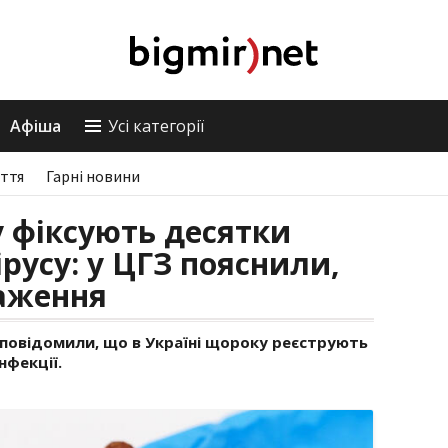
Афіша
Усі категорії
ття
Гарні новини
у фіксують десятки
русу: у ЦГЗ пояснили,
раження
 повідомили, що в Україні щороку реєструють
нфекції.