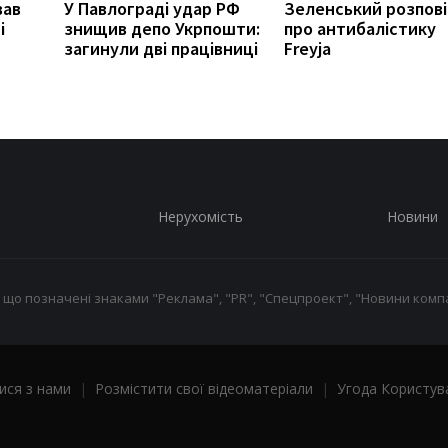
вав
У Павлограді удар РФ
Зеленський розпові
і
знищив депо Укрпошти:
про антибалістику
загинули дві працівниці
Freyja
Нерухомість
Новини
 що позначені знаками "Реклама", "PR", "Спецпроект", "Новини компа
ися з нами
|
Розмістити свої відеоматеріали
|
Угода Користув