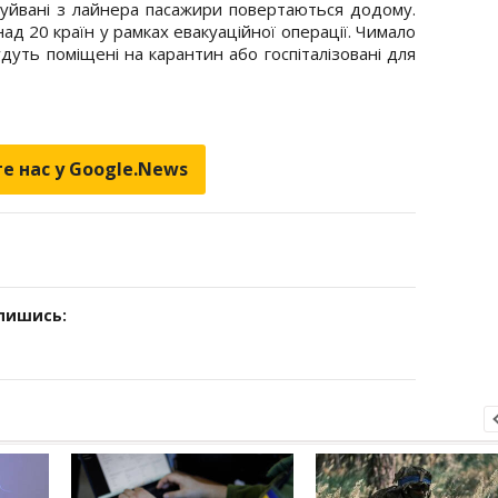
куйвані з лайнера пасажири повертаються додому.
над 20 країн у рамках евакуаційної операції. Чимало
удуть поміщені на карантин або госпіталізовані для
е нас у Google.News
дпишись: