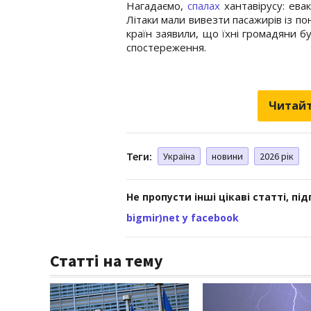
Нагадаємо,
спалах
хантавірусу: ева
Літаки мали вивезти пасажирів із по
країн заявили, що їхні громадяни б
спостереження.
Читайт
Теги:
Україна
новини
2026 рік
Не пропусти інші цікаві статті, пі
bigmir)net у facebook
Статті на тему