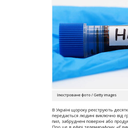
Ілюстроване фото / Getty images
В Україні щороку реєструють десятк
передається людині виключно від гр
пил, забруднені поверхні або проду
Про це в ефірі телемарафону «Єди