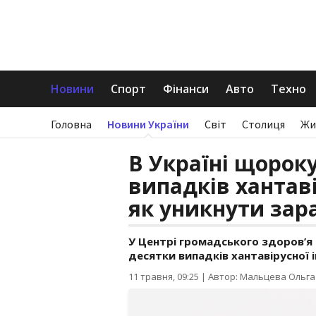
Новини
Спорт
Фінанси
Авто
Техно
Головна
Новини України
Світ
Столиця
Жи
В Україні щорок
випадків хантаві
як уникнути за
У Центрі громадського здоров’я
десятки випадків хантавірусної і
11 травня, 09:25
|
Автор: Мальцева Ольга