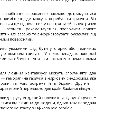
я запобігання зараженню важливо дотримуватися
я приміщень, де можуть перебувати гризуни. Він
скільки це піднімає пил у повітря та збільшує ризик
у. Натомість рекомендується проводити вологе
птичних засобів та використовувати рукавички під
еними поверхнями.
иво уважними слід бути у старих або технічних
де помічали гризунів. У таких випадках поверхні
ими засобами та уникати контакту з ними голими
 для людини хантавіруси можуть спричиняти два
— геморагічна гарячка з нирковим синдромом, яка
ропи та Азії, зокрема й в Україні. Другий —
рактерний переважно для країн Західної півкулі.
овид вірусу Анд, який належить до другої групи. У
ватися від людини до людини, однак така передача
тісного контакту з інфікованою особою.