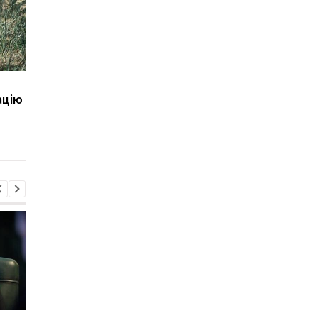
Корецький анонсував
У Павлограді удар Р
ацію
зміни для вчителів і
знищив депо Укрпош
студентів
загинули дві працівн