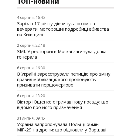
ТОП-новини
4 серпня, 16:45
Зарізав 17-річну дівчину, а потім сів
вечеряти: моторошні подробиці вбивства
на Київщині
2 серпня, 22:18
ЗМІ: У ресторані в Москві загинула дочка
генерала
6 серпня, 16:30
В Україні зареєстрували петицію про зміну
правил мобілізації: кого пропонують
призивати першочергово
6 серпня, 13:20
Віктор Ющенко отримав нову посаду: що
відомо про його призначення
31 липня, 09:45
Україна запропонувала Польщі обмін
МіГ-29 на дрони: що відповіли у Варшаві