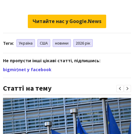
Читайте нас у Google.News
Теги:
Україна
США
новини
2026 рік
Не пропусти інші цікаві статті, підпишись:
bigmir)net у facebook
Статті на тему