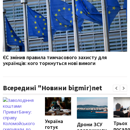
ЄС змінив правила тимчасового захисту для
українців: кого торкнуться нові вимоги
Всередині "Новини bigmir)net
Україна
Трьох
Дрони ЗСУ
готує
посадо