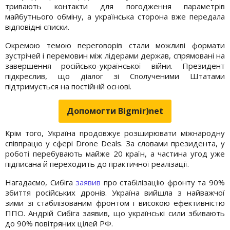
тривають контакти для погодження параметрів
майбутнього обміну, а українська сторона вже передала
відповідні списки.
Окремою темою переговорів стали можливі формати
зустрічей і перемовин між лідерами держав, спрямовані на
завершення російсько-української війни. Президент
підкреслив, що діалог зі Сполученими Штатами
підтримується на постійній основі.
Допомогти Bigmir)net
Крім того, Україна продовжує розширювати міжнародну
співпрацю у сфері Drone Deals. За словами президента, у
роботі перебувають майже 20 країн, а частина угод уже
підписана й переходить до практичної реалізації.
Нагадаємо, Сибіга
заявив
про стабілізацію фронту та 90%
збиття російських дронів. Україна вийшла з найважчої
зими зі стабілізованим фронтом і високою ефективністю
ППО. Андрій Сибіга заявив, що українські сили збивають
до 90% повітряних цілей РФ.