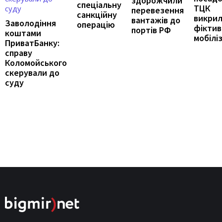
здорожчили
спеціальну
ТЦК
перевезення
санкційну
викрил
вантажів до
Заволодіння
операцію
фіктив
портів РФ
коштами
мобілі
ПриватБанку:
справу
Коломойського
скерували до
суду