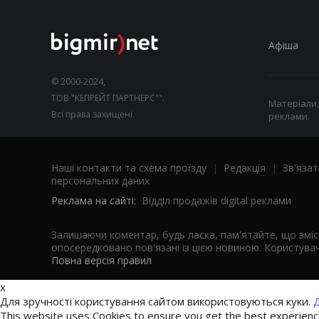
Афіша
© 2000-2024,
ТОВ "КЕПРЕЙТ ПАРТНЕРС"".
Матеріали,
Всі права захищені.
реклами.
Наші контакти та схема проїзду
|
Редакція
|
Зв'язат
персональних даних
Реклама на сайті:
Відділ продажів digital реклами
Залишаючи коментар, будь ласка, пам'ятайте, що змі
опосередковано пов'язані із цією новиною. Користувач
Повна версія правил
x
Для зручності користування сайтом використовуються куки.
Д
This website uses Cookies to ensure you get the best experien