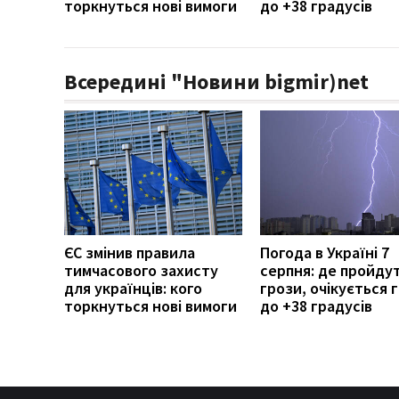
торкнуться нові вимоги
до +38 градусів
Всередині "Новини bigmir)net
ЄС змінив правила
Погода в Україні 7
тимчасового захисту
серпня: де пройду
для українців: кого
грози, очікується г
торкнуться нові вимоги
до +38 градусів