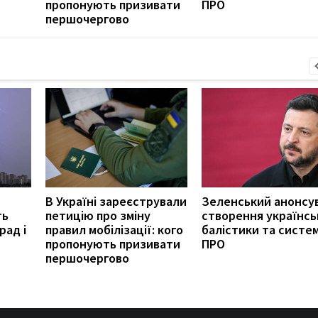
пропонують призивати
ПРО
першочергово
В Україні зареєстрували
Зеленський анонсу
ть
петицію про зміну
створення українсь
рад і
правил мобілізації: кого
балістики та систе
пропонують призивати
ПРО
першочергово