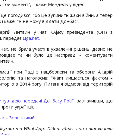
 у той момент", – каже Мендель у відео.
 це погодився, "бо це зупинить жахи війни, а тепер
 і каже: "Я не можу віддати Донбас".
ергій Литвин у чаті Офісу президента (ОП) з
и, передає
Liga.net
.
инах, не брала участі в ухваленні рішень, давно не
повідає та чи було це насправді – коментувати
Литвин.
рмації при Раді з нацбезпеки та оборони Андрій
рологію та наголосив: "Факт лишається фактом –
риторію з 2014 року. Питання відмови від територій
инув ідею передачі Донбасу Росії
, зазначивши, що
проти українців.
ас - Зеленський
elegram та WhatsApp. Підписуйтесь на наші канали
sApp