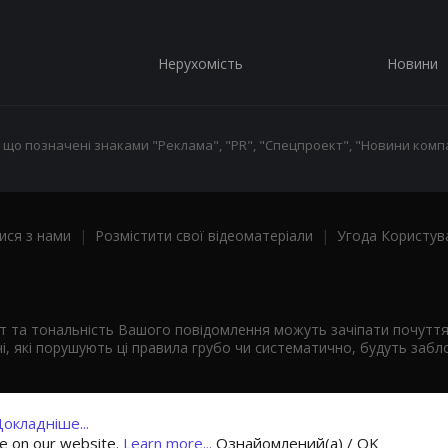
Нерухомість
Новини
 що позначені знаками "Реклама", "PR", "Спецпроект", "Новини компа
ися з нами
|
Розмістити свої відеоматеріали
|
Угода Користув
ст та тональність Вашого повідомлення можуть зачіпати почутт
і, які порушують ці правила грубо чи систематично, будуть забло
окладніше...
ce on our website.
Learn more...
Ознайомлений(а) / OK