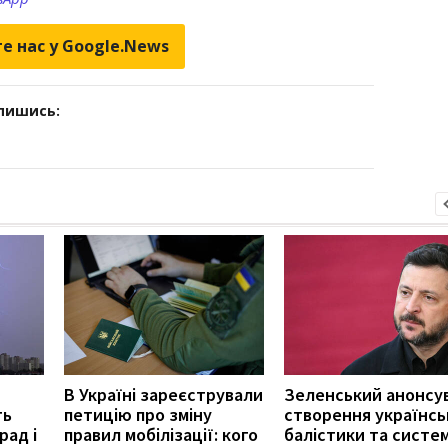
е нас у Google.News
дпишись:
В Україні зареєстрували
Зеленський анонсу
ть
петицію про зміну
створення українсь
рад і
правил мобілізації: кого
балістики та систе