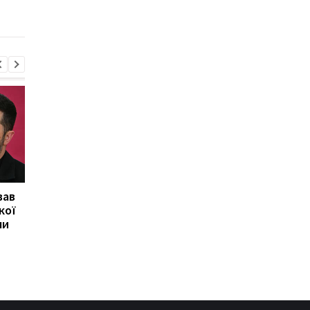
та традиції
вав
Херсон повністю
Медовий, Яблучний і
кої
залишився без світла
Горіховий Спас 2026 
ми
після атаки Росії
Україні: календар св
та традиції