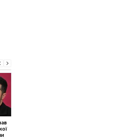
вав
Херсон повністю
Медовий, Яблучний і
кої
залишився без світла
Горіховий Спас 2026 
ми
після атаки Росії
Україні: календар св