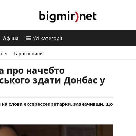
Афіша
Усі категорії
ття
Гарні новини
а про начебто
ського здати Донбас у
и на слова експрессекретарки, зазначивши, що