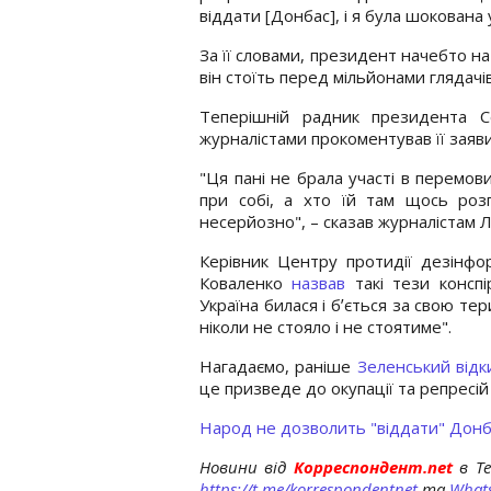
віддати [Донбас], і я була шокована
За її словами, президент начебто на
він стоїть перед мільйонами глядачів
Теперішній радник президента С
журналістами прокоментував її заяв
"Ця пані не брала участі в перемов
при собі, а хто їй там щось роз
несерйозно", – сказав журналістам 
Керівник Центру протидії дезінфо
Коваленко
назвав
такі тези конспі
Україна билася і бʼється за свою те
ніколи не стояло і не стоятиме".
Нагадаємо, раніше
Зеленський відк
це призведе до окупації та репресій 
Народ не дозволить "віддати" Донб
Новини від
Корреспондент.net
в T
https://t.me/korrespondentnet
та
What