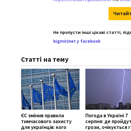
Читайт
Не пропусти інші цікаві статті, пі
bigmir)net у facebook
Статті на тему
ЄС змінив правила
Погода в Україні 7
тимчасового захисту
серпня: де пройду
для українців: кого
грози, очікується г