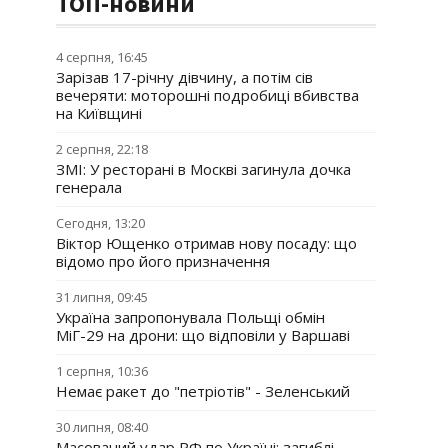
ТОП-новини
4 серпня, 16:45
Зарізав 17-річну дівчину, а потім сів
вечеряти: моторошні подробиці вбивства
на Київщині
2 серпня, 22:18
ЗМІ: У ресторані в Москві загинула дочка
генерала
Сегодня, 13:20
Віктор Ющенко отримав нову посаду: що
відомо про його призначення
31 липня, 09:45
Україна запропонувала Польщі обмін
МіГ-29 на дрони: що відповіли у Варшаві
1 серпня, 10:36
Немає ракет до "петріотів" - Зеленський
30 липня, 08:40
Масований удар РФ по Україні: загиблі,