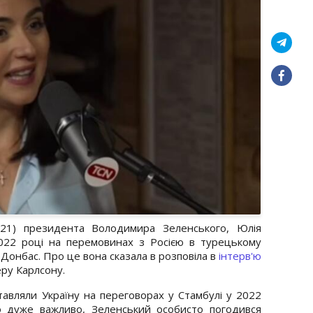
021) президента Володимира Зеленського, Юлія
022 році на перемовинах з Росією в турецькому
 Донбас. Про це вона сказала в розповіла в
інтерв'ю
ру Карлсону.
тавляли Україну на переговорах у Стамбулі у 2022
 дуже важливо, Зеленський особисто погодився