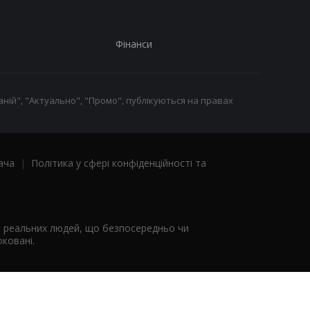
Фінанси
ній", "Актуально", "Промо", публікуються на правах
ача
|
Політика у сфері конфіденційності та
я реальних людей, що безпосередньо чи
ковані.