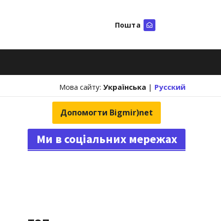
Пошта
Шукати
Мова сайту:
Українська
|
Русский
Допомогти Bigmir)net
Ми в соціальних мережах