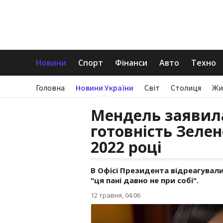
Новини
Спорт
Фінанси
Авто
Техно
Головна
Новини України
Світ
Столиця
Жи
Мендель заявил
готовність Зелен
2022 році
В Офісі Президента відреагувал
"ця пані давно не при собі".
12 травня, 04:06