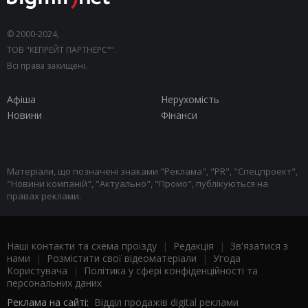
© 2000-2024,
ТОВ "КЕПРЕЙТ ПАРТНЕРС"".
Всі права захищені.
Афіша
Нерухомість
Новини
Фінанси
Матеріали, що позначені знаками "Реклама", "PR", "Спецпроект",
"Новини компаній", "Актуально", "Промо", публікуються на
правах реклами.
Наші контакти та схема проїзду
|
Редакція
|
Зв'язатися з
нами
|
Розмістити свої відеоматеріали
|
Угода
Користувача
|
Політика у сфері конфіденційності та
персональних даних
Реклама на сайті:
Відділ продажів digital реклами