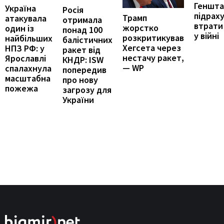
Геншта
Україна
Росія
підрах
Трамп
атакувала
отримала
втрати
жорстко
один із
понад 100
у війні
розкритикував
найбільших
балістичних
Хегсета через
НПЗ РФ: у
ракет від
нестачу ракет,
Ярославлі
КНДР: ISW
— WP
спалахнула
попередив
масштабна
про нову
пожежа
загрозу для
України