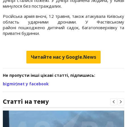
Дніпрі сталися пожежі. У Дніпрі поранена людина, у Києві
минулося без постраждалих.
Російська армія вночі, 12 травня, також атакувала Київську
область ударними дронами. У Фастівському
районі пошкоджено дитячий садок, багатоповерхівку та
приватні будинки.
Читайте нас у Google.News
Не пропусти інші цікаві статті, підпишись:
bigmir)net у facebook
Статті на тему