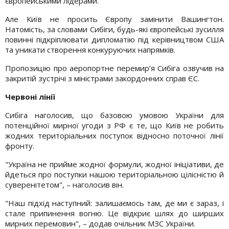
європейськими лідерами.
Але Київ не просить Європу замінити Вашингтон.
Натомість, за словами Сибіги, будь-які європейські зусилля
повинні підкріплювати дипломатію під керівництвом США
та уникати створення конкуруючих напрямків.
Пропозицію про аеропортне перемир’я Сибіга озвучив на
закритій зустрічі з міністрами закордонних справ ЄС.
Червоні лінії
Сибіга наголосив, що базовою умовою України для
потенційної мирної угоди з РФ є те, що Київ не робить
жодних територіальних поступок відносно поточної лінії
фронту.
"Україна не прийме жодної формули, жодної ініціативи, де
йдеться про поступки нашою територіальною цілісністю й
суверенітетом", – наголосив він.
"Наш підхід наступний: залишаємось там, де ми є зараз, і
стале припинення вогню. Це відкриє шлях до ширших
мирних перемовин", – додав очільник МЗС України.