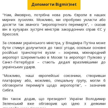
Допомогти Bigmir)net
"Нам, ймовірно, потрібна нова роль Європи в наших
мирних зусиллях. Можливо, ми спробуємо укласти або
досягти так званого "аеропортного перемир’я", – сказав
він в кулуарах зустрічі міністрів закордонних справ ЄС у
Брюсселі.
За словами українського міністра, у Владіміра Путіна може
бути стимул долучитися до такої угоди, оскільки основні
російські транспортні вузли – зокрема, міжнародний
аеропорт Шереметьєво в Москві та аеропорт Пулково у
Санкт-Петербурзі – стають дедалі вразливішими до
українських ударів.
"Можливо, наші європейські союзники, створивши
платформу або, можливо, спеціальну групу, могли б
обговорити перемир’я щодо аеропортів", – зазначив
Сибіга.
Він також додав, що президент України Володимир
Зеленський вже обговорив цю ідею з деякими