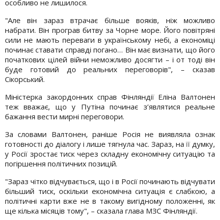
особливо не лишилося.
"Але він зараз втрачає більше вояків, ніж можливо
набрати. Він програв битву за Чорне море. Його повітряні
сили не мають переваги в українському небі, а економіці
починає ставати справді погано… Він має визнати, що його
початкових цілей війни неможливо досягти – і от тоді він
буде готовий до реальних переговорів", – сказав
Сікорський.
Міністерка закордонних справ Фінляндії Еліна Валтонен
теж вважає, що у Путіна починає з’являтися реальне
бажання вести мирні переговори.
За словами Валтонен, раніше Росія не виявляла ознак
готовності до діалогу і лише тягнула час. Зараз, на її думку,
у Росії зростає тиск через складну економічну ситуацію та
погіршення політичних позицій.
"Зараз чітко відчувається, що і в Росії починають відчувати
більший тиск, оскільки економічна ситуація є слабкою, а
політичні карти вже не в такому вигідному положенні, як
ще кілька місяців тому", – сказала глава МЗС Фінляндії.