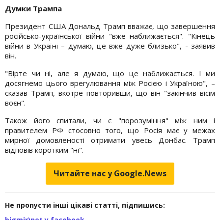
Думки Трампа
Президент США Дональд Трамп вважає, що завершення
російсько-української війни "вже наближається". "Кінець
війни в Україні – думаю, це вже дуже близько", - заявив
він.
"Вірте чи ні, але я думаю, що це наближається. І ми
досягнемо цього врегулювання між Росією і Україною", –
сказав Трамп, вкотре повторивши, що він "закінчив вісім
воєн".
Також його спитали, чи є "порозуміння" між ним і
правителем РФ стосовно того, що Росія має у межах
мирної домовленості отримати увесь Донбас. Трамп
відповів коротким "ні".
Читайте нас у Google.News
Не пропусти інші цікаві статті, підпишись:
bigmir)net у facebook