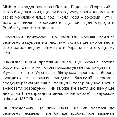
Міністр закордонних справ Польщі Радослав Сікорський зі
свого боку зазначив, що, на його думку, припинення війни
стане можливим лише тоді, "коли Росія – зокрема Путін і
його оточення – зрозуміють, що їхня ціль відродити
Російську імперію недосяжна".
Сікорський припускає, що очільник Кремля починає
серйозно задумуватися над тим, скільки ще зможе вести
свою загарбницьку війну проти України і чи є у цьому
сенс.
"Важливо, щоби противник знав, що Україна готова
боротися далі, а ми готові продовжувати підтримувати її.
Думаю, те, що Україна стабілізувала фронти, а Європа
виходить з паралічу завдяки блискучій перемозі
продемократичних сил в Угорщині, тепер змушує Путіна
змінювати розрахунки – чи зможе він вести цю війну ще
два роки. І це справді питання, чи він зможе", – зауважив
очільник МЗС Польщі.
Він продовжив, що якби Путін ще міг вдатися до
серйозної ескалації, він би це зробив, але варіантів