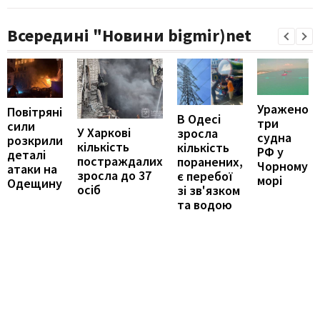
Всередині "Новини bigmir)net
Уражено
Повітряні
В Одесі
три
сили
У Харкові
зросла
судна
розкрили
кількість
кількість
РФ у
деталі
постраждалих
поранених,
Чорному
атаки на
зросла до 37
є перебої
морі
Одещину
осіб
зі зв'язком
та водою