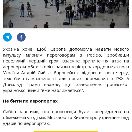
Україна хоче, щоб Європа допомогла надати нового
імпульсу мирним переговорам з Росією, зробивши
невеликий перший крок: взаємне припинення атак на
аеропорти обох сторін, заявив міністр закордонних справ
України Андрій Сибіга. Європейські лідери, в свою чергу,
теж бачать можливості для нових перемовин з РФ. А
Дональд Трамп вважає, що завершення російсько-
української війни "вже наближається".
Не бити по аеропортах
Сибіга зазначив, що пропозиція буде зосереджена на
обмеженій угоді між Москвою та Києвом про утримання від
ударів по аеропортах.