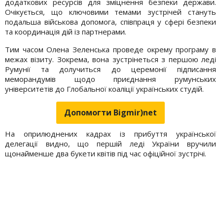
додаткових ресурсів для зміцнення безпеки держави.
Очікується, що ключовими темами зустрічей стануть
подальша військова допомога, співпраця у сфері безпеки
та координація дій із партнерами.
Тим часом Олена Зеленська проведе окрему програму в
межах візиту. Зокрема, вона зустрінеться з першою леді
Румунії та долучиться до церемонії підписання
меморандумів щодо приєднання румунських
університетів до Глобальної коаліції українських студій.
Допомогти Bigmir)net
На оприлюднених кадрах із прибуття української
делегації видно, що першій леді України вручили
щонайменше два букети квітів під час офіційної зустрічі.