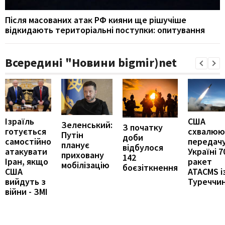
Після масованих атак РФ кияни ще рішучіше
відкидають територіальні поступки: опитування
Всередині "Новини bigmir)net
Ізраїль
США
Зеленський:
З початку
готується
схвалюю
Путін
доби
самостійно
передач
планує
відбулося
атакувати
Україні 7
приховану
142
Іран, якщо
ракет
мобілізацію
боєзіткнення
США
ATACMS і
вийдуть з
Туреччи
війни - ЗМІ