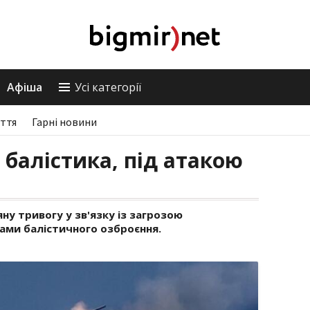
Афіша
Усі категорії
ття
Гарні новини
 балістика, під атакою
яну тривогу у зв'язку із загрозою
ками балістичного озброєння.