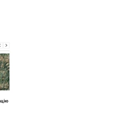
Бенкет генералів.
Корецький анонсува
ацію
Наслідки вибуху в
зміни для вчителів і
Москві
студентів