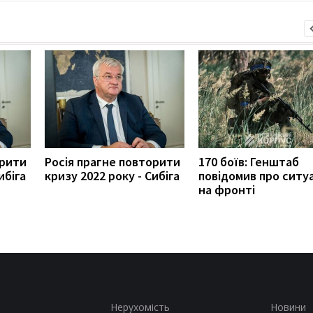
орити
Росія прагне повторити
170 боїв: Генштаб
ибіга
кризу 2022 року - Сибіга
повідомив про ситу
на фронті
Нерухомість
Новини