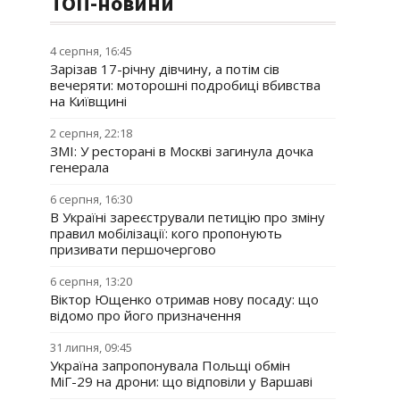
ТОП-новини
4 серпня, 16:45
Зарізав 17-річну дівчину, а потім сів
вечеряти: моторошні подробиці вбивства
на Київщині
2 серпня, 22:18
ЗМІ: У ресторані в Москві загинула дочка
генерала
6 серпня, 16:30
В Україні зареєстрували петицію про зміну
правил мобілізації: кого пропонують
призивати першочергово
6 серпня, 13:20
Віктор Ющенко отримав нову посаду: що
відомо про його призначення
31 липня, 09:45
Україна запропонувала Польщі обмін
МіГ-29 на дрони: що відповіли у Варшаві