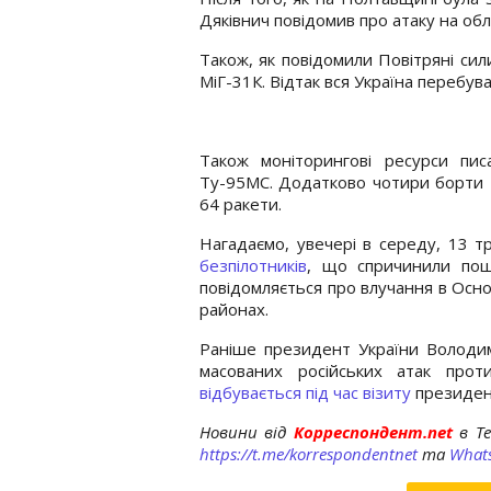
Дяківнич повідомив про атаку на обл
Також, як повідомили Повітряні сил
МіГ-31К. Відтак вся Україна перебув
Також моніторингові ресурси пи
Ту-95МС. Додатково чотири борти Т
64 ракети.
Нагадаємо, увечері в середу, 13 тр
безпілотників
, що спричинили пош
повідомляється про влучання в Осн
районах.
Раніше президент України Володи
масованих російських атак про
відбувається під час візиту
президен
Новини від
Корреспондент.net
в T
https://t.me/korrespondentnet
та
What