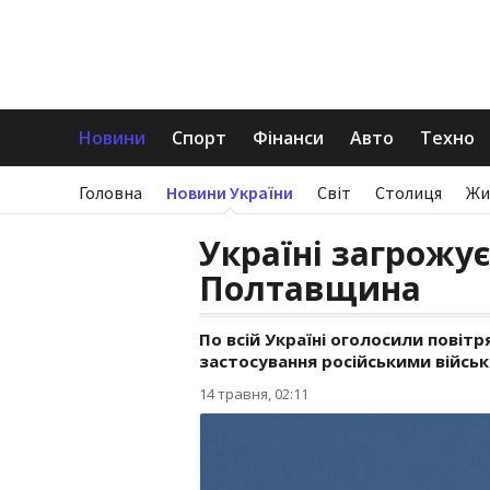
Новини
Спорт
Фінанси
Авто
Техно
Головна
Новини України
Світ
Столиця
Жи
Україні загрожує
Полтавщина
По всій Україні оголосили повітр
застосування російськими війсь
14 травня, 02:11