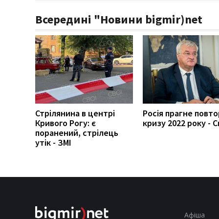
Всередині "Новини bigmir)net
Стрілянина в центрі
Росія прагне повт
Кривого Рогу: є
кризу 2022 року - С
поранений, стрілець
утік - ЗМІ
Афіша