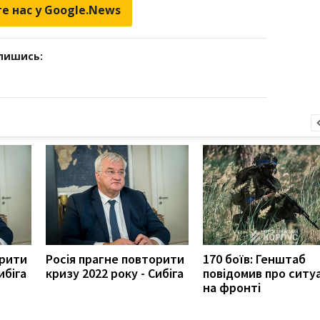
е нас у Google.News
дпишись:
орити
Росія прагне повторити
170 боїв: Генштаб
ибіга
кризу 2022 року - Сибіга
повідомив про ситу
на фронті