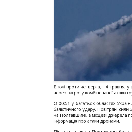
Вночі проти четверга, 14 травня, у 
через загрозу комбінованої атаки гр
О 00:51 у багатьох областях Україн
балістичного удару. Повітряні сили
на Полтавщині, а місцеві джерела по
інформація про атаки дронами.
Після того, як на Полтавщині була 