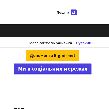
Пошта
Шукати
Мова сайту:
Українська
|
Русский
Допомогти Bigmir)net
Ми в соціальних мережах