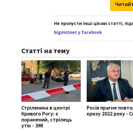
Читайт
Не пропусти інші цікаві статті, пі
bigmir)net у facebook
Статті на тему
Стрілянина в центрі
Росія прагне повт
Кривого Рогу: є
кризу 2022 року - С
поранений, стрілець
утік - ЗМІ