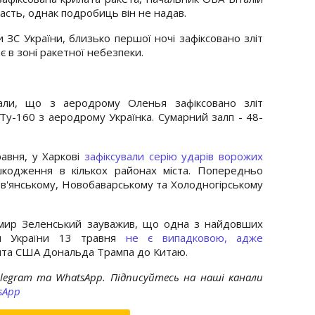
асть, однак подробиць він не надав.
и ЗС України, близько першої ночі зафіксовано зліт
ає в зоні ракетної небезпеки.
сали, що з аеродрому Оленья зафіксовано зліт
у-160 з аеродрому Українка. Сумарний залп - 48-
авня, у Харкові
зафіксували серію ударів ворожих
кодження в кількох районах міста. Попередньо
ов'янському, Новобаварському та Холодногірському
мир Зеленський зауважив, що одна з найдовших
ти України 13 травня
не є випадковою, адже
та США Дональда Трампа до Китаю.
elegram та WhatsApp. Підписуйтесь на наші канали
sApp