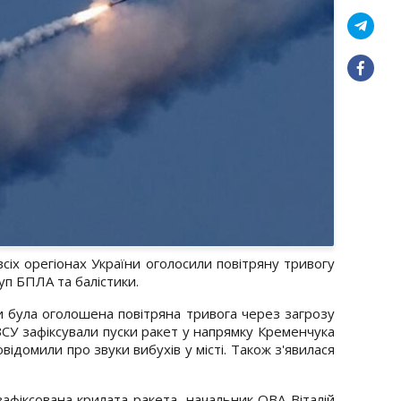
всіх орегіонах України оголосили повітряну тривогу
уп БПЛА та балістики.
и була оголошена повітряна тривога через загрозу
 ЗСУ зафіксували пуски ракет у напрямку Кременчука
відомили про звуки вибухів у місті. Також з'явилася
зафіксована крилата ракета, начальник ОВА Віталій