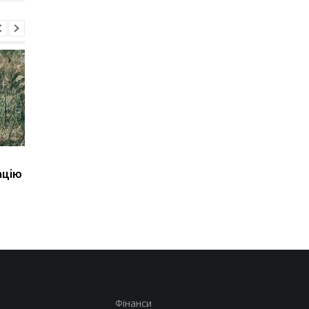
Бенкет генералів.
Корецький анонсува
ацію
Наслідки вибуху в
зміни для вчителів і
Москві
студентів
Фінанси