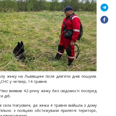
 жінку на Львівщині після дев’яти днів пошуків.
СНС у четвер, 14 травня.
іко виявив 42-річну жінку без свідомості посеред
и діб.
 села Нагуєвичі, де жінка 4 травня вийшла з дому
ільно з поліцією обстежували прилеглі території,
ти пересування.