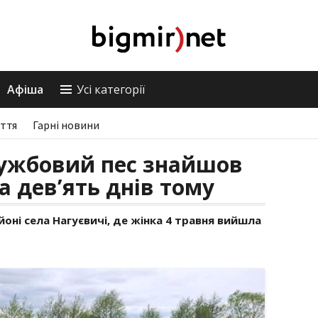
Афіша
Усі категорії
ття
Гарні новини
лужбовий пес знайшов
а дев’ять днів тому
оні села Нагуєвичі, де жінка 4 травня вийшла