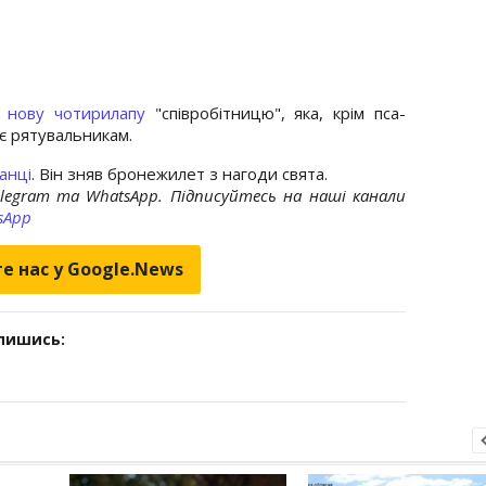
о нову чотирилапу
"співробітницю", яка, крім пса-
є рятувальникам.
анці
. Він зняв бронежилет з нагоди свята.
elegram та WhatsApp. Підписуйтесь на наші канали
sApp
е нас у Google.News
дпишись: