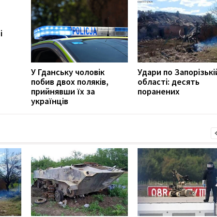
і
У Гданську чоловік
Удари по Запорізькі
побив двох поляків,
області: десять
прийнявши їх за
поранених
українців