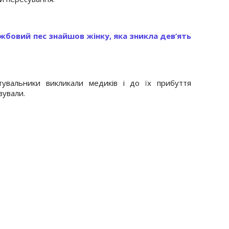
жбовий пес знайшов жінку, яка зникла дев’ять
тувальники викликали медиків і до їх прибуття
зували.