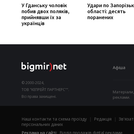
У Гданську чоловік
Удари по Запорізьк
побив двох поляків,
області: десять
прийнявши їх за
поранених
українців
Афіша
© 2000-2024,
ТОВ "КЕПРЕЙТ ПАРТНЕРС"".
Матеріали,
Всі права захищені.
реклами.
Наші контакти та схема проїзду
|
Редакція
|
Зв'язат
персональних даних
Реклама на сайті:
Відділ продажів digital реклами