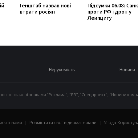
ій
Генштаб назвав нові
Підсумки 06.08: Санк
втрати росіян
проти РФ і дрон у
Лейпцигу
Нерухомість
Новини
 що позначені знаками "Реклама", "PR", "Спецпроект", "Новини компа
ися з нами
|
Розмістити свої відеоматеріали
|
Угода Користув