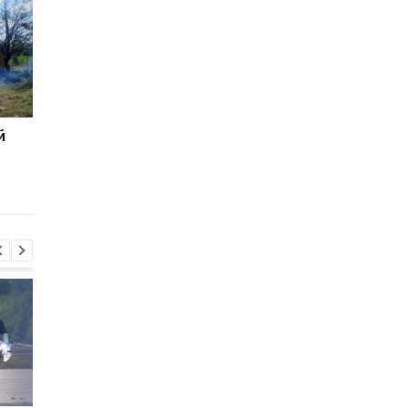
й
Генштаб назвав нові
Підсумки 06.08: Санкц
втрати росіян
проти РФ і дрон у
Лейпцигу