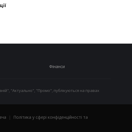
ції
НАТО назвав обсяг
НАТО назвав обсяг
допомоги Києву на 2026-
допомоги Києву на 2
2027 роки
2027 роки
Фінанси
ній", "Актуально", "Промо", публікуються на правах
ача
|
Політика у сфері конфіденційності та