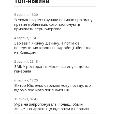
ТОП-новини
6 серпня, 16:30
В Україні зареєстрували петицію про зміну
правил мобілізації: кого пропонують
призивати першочергово
4 серпня, 16:45
Зарізав 17-річну дівчину, а потім сів
вечеряти: моторошні подробиці вбивства
на Київщині
2 серпня, 22:18
ЗМІ: У ресторані в Москві загинула дочка
генерала
6 серпня, 13:20
Віктор Ющенко отримав нову посаду: що
відомо про його призначення
31 липня, 09:45
Україна запропонувала Польщі обмін
МіГ-29 на дрони: що відповіли у Варшаві