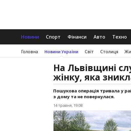
Новини
Спорт
Фінанси
Авто
Техно
Головна
Новини України
Світ
Столиця
Жи
На Львівщині с
жінку, яка зникл
Пошукова операція тривала у рай
з дому та не повернулася.
14 травня, 19:08