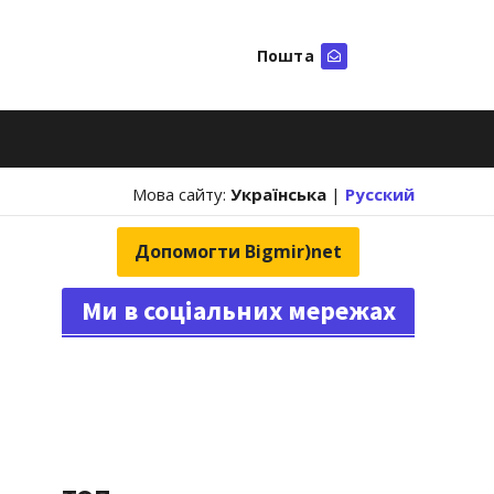
Пошта
Шукати
Мова сайту:
Українська
|
Русский
Допомогти Bigmir)net
Ми в соціальних мережах