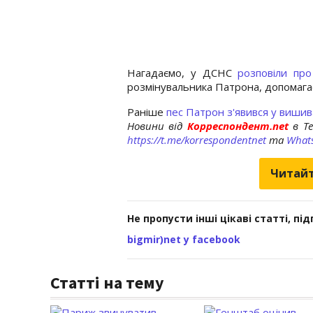
Нагадаємо, у ДСНС
розповіли пр
розмінувальника Патрона, допомага
Раніше
пес Патрон з'явився у вишив
Новини від
Корреспондент.net
в T
https://t.me/korrespondentnet
та
What
Читайт
Не пропусти інші цікаві статті, пі
bigmir)net у facebook
Статті на тему