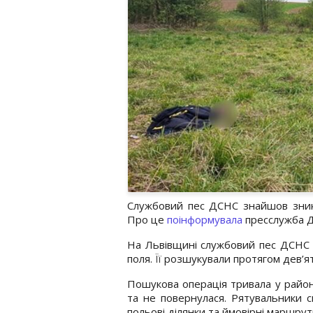
Службовий пес ДСНС знайшов зниклу
Про це
поінформувала
пресслужба Д
На Львівщині службовий пес ДСНС Ч
поля. Її розшукували протягом дев’ят
Пошукова операція тривала у районі
та не повернулася. Рятувальники сп
польові ділянки та ймовірні маршру