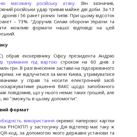
ню масовану російську атаку
. Він зазначив,
вний російськи удар тривав майже дві доби. За 13
дронів і 56 ракет різних типів. При цьому відсоток
 ракет – 73%. "Доручив Силам оборони України та
вати можливі формати нашої відповіді на цей
нський.
аку
) обрав екскерівнику Офісу президента Андрію
яді тримання під вартою
строком на 60 днів з
млн грн. В разі внесення застави на підозрюваного
окрема: не відлучатися за межі Києва, утримуватися
юваними у справі та носити електронний засіб
 оскаржуватиме рішення ВАКС щодо запобіжного
ак повідомив, що у нього немає таких грошей, але
в, які "зможуть в цьому допомогти".
овий формат
обхідність використання
окремої паперової картки
тка РНОКПП у застосунку Дія відтепер має таку ж
 QR-код, за допомогою якого державні установи та