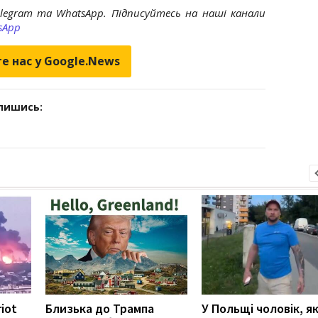
elegram та WhatsApp. Підписуйтесь на наші канали
sApp
е нас у Google.News
дпишись:
riot
Близька до Трампа
У Польщі чоловік, я