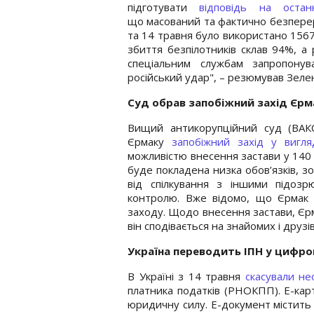
підготувати
відповідь на остан
що масований та фактично безперер
та 14 травня було використано 1567 
збиття безпілотників склав 94%, а
спеціальним службам запропону
російський удар", – резюмував Зеле
Суд обрав запобіжний захід Єрм
Вищий антикорупційний суд (ВАКС
Єрмаку
запобіжний захід у вигл
можливістю внесення застави у 140 
буде покладена низка обов’язків, з
від спілкування з іншими підозр
контролю. Вже відомо, що Єрмак
заходу. Щодо внесення застави, Єрм
він сподівається на знайомих і друзі
Україна переводить ІПН у цифр
В Україні з 14 травня
скасували не
платника податків (РНОКПП). Е-кар
юридичну силу. Е-документ містить