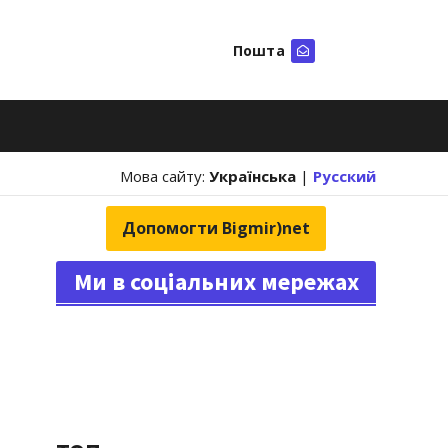
Пошта
Шукати
Мова сайту:
Українська
|
Русский
Допомогти Bigmir)net
Ми в соціальних мережах