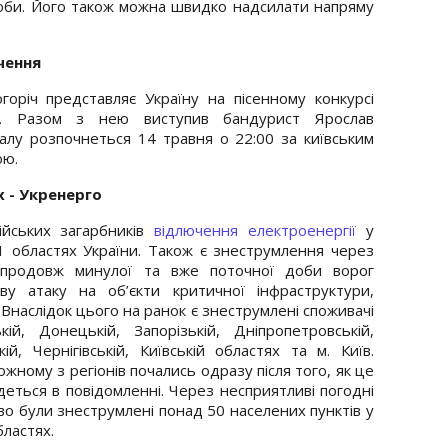
соби. Його також можна швидко надсилати напряму
чення
огоріч представляє Україну на пісенному конкурсі
. Разом з нею виступив бандурист Ярослав
алу розпочнеться 14 травня о 22:00 за київським
ою.
х - Укренерго
ійських загарбників
відлючення електроенергії
у
11 областях України. Також є знеструмлення через
"Впродовж минулої та вже поточної доби ворог
ву атаку на об’єкти критичної інфраструктури,
 Внаслідок цього на ранок є знеструмлені споживачі
кій, Донецькій, Запорізькій, Дніпропетровській,
ій, Чернігівській, Київській областях та м. Київ.
жному з регіонів почались одразу після того, як це
деться в повідомленні. Через несприятливі погодні
во були знеструмлені понад 50 населених пунктів у
бластях.