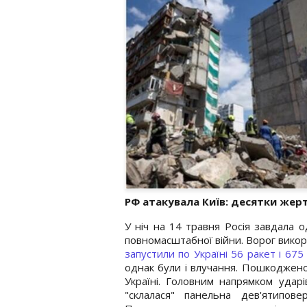
РФ атакувала Київ: десятки жер
У ніч на 14 травня Росія завдала о
повномасштабної війни. Ворог викор
запустили по Україні 56 ракет і 675
однак були і влучання. Пошкоджено 
Україні. Головним напрямком удар
"склалася" панельна дев'ятипове