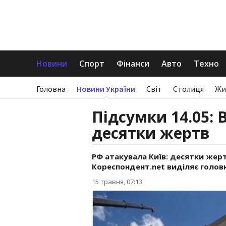
Новини
Спорт
Фінанси
Авто
Техно
Головна
Новини України
Світ
Столиця
Жи
Підсумки 14.05: 
десятки жертв
РФ атакувала Київ: десятки жерт
Кореспондент.net виділяє головн
15 травня, 07:13