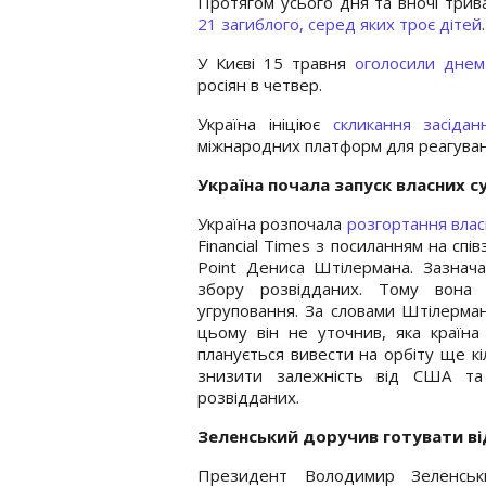
Протягом усього дня та вночі трива
21 загиблого, серед яких троє дітей
У Києві 15 травня
оголосили днем
росіян в четвер.
Україна ініціює
скликання засід
міжнародних платформ для реагуванн
Україна почала запуск власних су
Україна розпочала
розгортання влас
Financial Times з посиланням на спі
Point Дениса Штілермана. Зазнача
збору розвідданих. Тому вона 
угруповання. За словами Штілерма
цьому він не уточнив, яка країна
планується вивести на орбіту ще кі
знизити залежність від США та
розвідданих.
Зеленський доручив готувати ві
Президент Володимир Зеленсь