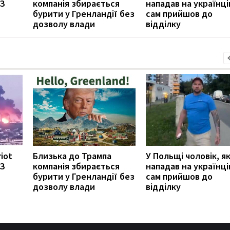
ПЗ
компанія збирається
нападав на українці
бурити у Гренландії без
сам прийшов до
дозволу влади
відділку
riot
Близька до Трампа
У Польщі чоловік, я
ПЗ
компанія збирається
нападав на українці
бурити у Гренландії без
сам прийшов до
дозволу влади
відділку