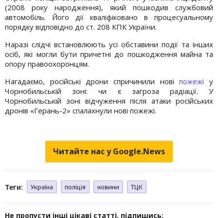
(2008 року народження), який пошкодив службовий
автомобіль. Його дії кваліфіковано в процесуальному
порядку відповідно до ст. 208 КПК України.
Наразі слідчі встановлюють усі обставини події та інших
осіб, які могли бути причетні до пошкодження майна та
опору правоохоронцям.
Нагадаємо, російські дрони спричинили нові
пожежі
у
Чорнобильській зоні: чи є загроза радіації. У
Чорнобильській зоні відчуження після атаки російських
дронів «Герань-2» спалахнули нові пожежі.
Читайте нас у Google.News
Теги:
Україна
поліція
новини
ТЦК
Не пропусти інші цікаві статті, підпишись: