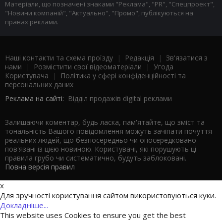
Матеріали, що позначені знаками "Реклама", "PR", "Спецпроект",
"Новини компаній", "Актуально", "Промо", публікуються на
правах реклами.
Наші контакти та схема проїзду
|
Редакція
|
Зв'язатися з
нами
|
Розмістити свої відеоматеріали
|
Угода
Користувача
|
Політика у сфері конфіденційності та
персональних даних
Реклама на сайті:
Відділ продажів digital реклами
Залишаючи коментар, будь ласка, пам'ятайте, що зміст та
тональність Вашого повідомлення можуть зачіпати почуття
реальних людей, що безпосередньо чи опосередковано
пов'язані із цією новиною. Користувачі, які порушують ці
правила грубо чи систематично, будуть заблоковані.
Повна версія правил
x
Для зручності користування сайтом використовуються куки.
Докладніше...
This website uses Cookies to ensure you get the best