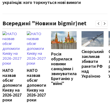
українців: кого торкнуться нові вимоги
Всередині "Новини bigmir)net
Сікорський
Росія
закликав
обурилася
збивати
новими
ракети РФ
санкціями і
НАТО
НАТО
над
звинуватила
назвав
назвав
Україною
Британію у
обсяг
обсяг
"війні"
допомоги
допомоги
Києву на
Києву на
2026-2027
2026-2027
роки
роки