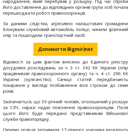
народження, який перебував у розшуку. Під час спроби
його доставлення до відповідних органів група осіб почала
перешкоджати роботі правоохоронців.
За даними слідства, агресивно налаштовані громадяни
блокували службовий автомобіль поліції, чинили фізичний
опір та пошкодили транспортний засіб.
Допомогти Bigmir)net
Відомості за цим фактом внесено до Єдиного реєстру
досудових розслідувань за ч. 3 ст. 342 КК України (опір
працівникові правоохоронного органу) та ч. 4 ст. 296 КК
України (хуліганство). Санкції статей передбачають
покарання у вигляді позбавлення волі строком до семи
років.
Зазначається, що 33-річний чоловік, оголошений у розшук
за СЗЧ, наразі надає пояснення правоохоронцям. Після
цього його буде передано представникам Військової
служби правопорядку.
Окремо поліція затримала 17-річного учасника інциденту