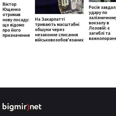
Віктор
Росія завдал
Ющенко
удару по
отримав
залізничном
На Закарпатті
нову посаду:
вокзалу в
тривають масштабні
що відомо
Лозовій: є
обшуки через
про його
загиблі та
незаконне списання
призначення
важкопоране
військовозобов'язаних