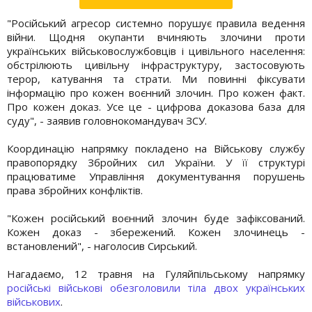
"Російський агресор системно порушує правила ведення
війни. Щодня окупанти вчиняють злочини проти
українських військовослужбовців і цивільного населення:
обстрілюють цивільну інфраструктуру, застосовують
терор, катування та страти. Ми повинні фіксувати
інформацію про кожен воєнний злочин. Про кожен факт.
Про кожен доказ. Усе це - цифрова доказова база для
суду", - заявив головнокомандувач ЗСУ.
Координацію напрямку покладено на Військову службу
правопорядку Збройних сил України. У її структурі
працюватиме Управління документування порушень
права збройних конфліктів.
"Кожен російський воєнний злочин буде зафіксований.
Кожен доказ - збережений. Кожен злочинець -
встановлений", - наголосив Сирський.
Нагадаємо, 12 травня на Гуляйпільському напрямку
російські військові обезголовили тіла двох українських
військових
.