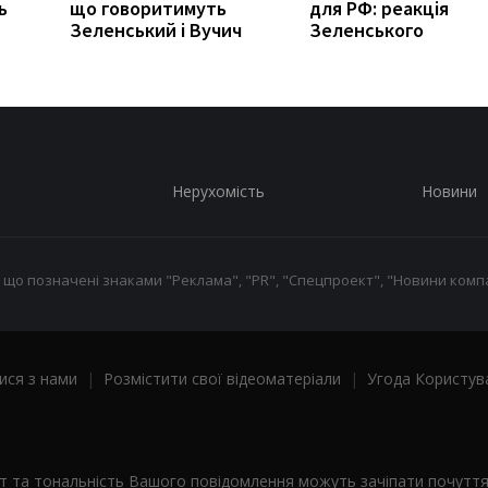
ь
що говоритимуть
для РФ: реакція
Зеленський і Вучич
Зеленського
Нерухомість
Новини
 що позначені знаками "Реклама", "PR", "Спецпроект", "Новини компа
ися з нами
|
Розмістити свої відеоматеріали
|
Угода Користув
ст та тональність Вашого повідомлення можуть зачіпати почутт