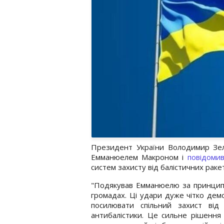
Президент України Володимир Зел
Емманюелем Макроном і
повідоми
систем захисту від балістичних ракет
"Подякував Емманюелю за принципо
громадах. Ці удари дуже чітко демо
посилювати спільний захист від
антибалістики. Це сильне рішення