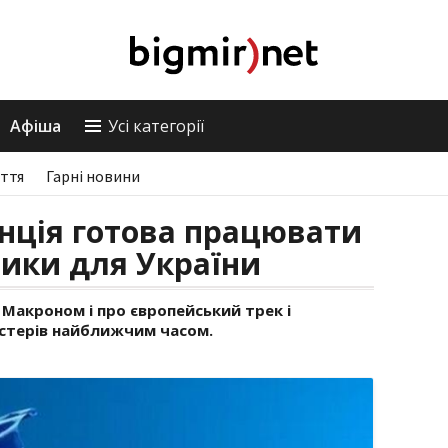
Афіша
Усі категорії
ття
Гарні новини
нція готова працювати
ики для України
Макроном і про європейський трек і
астерів найближчим часом.