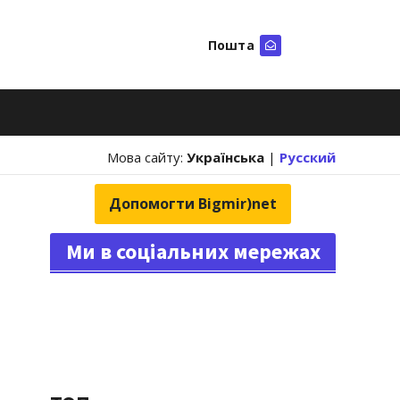
Пошта
Шукати
Мова сайту:
Українська
|
Русский
Допомогти Bigmir)net
Ми в соціальних мережах