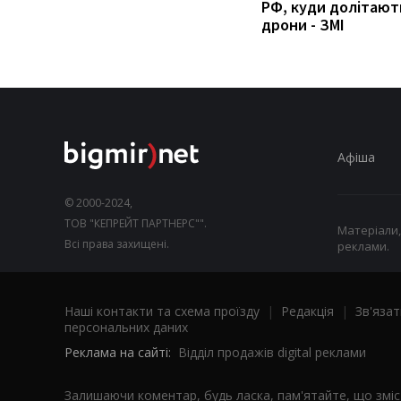
РФ, куди долітают
дрони - ЗМІ
Афіша
© 2000-2024,
ТОВ "КЕПРЕЙТ ПАРТНЕРС"".
Матеріали,
Всі права захищені.
реклами.
Наші контакти та схема проїзду
|
Редакція
|
Зв'язат
персональних даних
Реклама на сайті:
Відділ продажів digital реклами
Залишаючи коментар, будь ласка, пам'ятайте, що змі