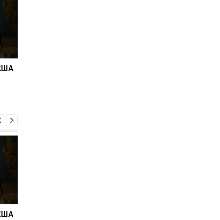
 США
"Пекельні" санкції США
Пекельні санкції.
для РФ: реакція
Рішення Сената США
Зеленського
 США
"Пекельні" санкції США
Пекельні санкції.