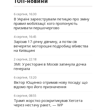
ТОП-новини
6 серпня, 16:30
В Україні зареєстрували петицію про зміну
правил мобілізації: кого пропонують
призивати першочергово
4 серпня, 16:45
Зарізав 17-річну дівчину, а потім сів
вечеряти: моторошні подробиці вбивства
на Київщині
2 серпня, 22:18
ЗМІ: У ресторані в Москві загинула дочка
генерала
6 серпня, 13:20
Віктор Ющенко отримав нову посаду: що
відомо про його призначення
6 серпня, 08:55
Трамп жорстко розкритикував Хегсета
через нестачу ракет, — WP