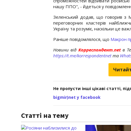
спроможностей відбивати російські
нашу ППО", - йдеться у повідомленн
Зеленський додав, що говорив з Ма
переговорних кластерів найближч
Україну та розуміє, наскільки це важл
Раніше повідомлялося, що
Макрон пр
Новини від
Корреспондент.net
в T
https://t.me/korrespondentnet
та
What
Читайт
Не пропусти інші цікаві статті, пі
bigmir)net у facebook
Статті на тему