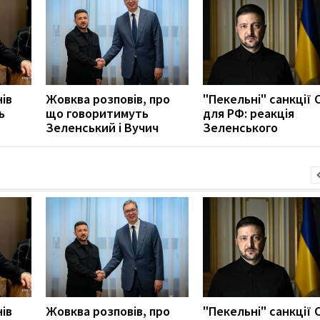
нів
Жовква розповів, про
"Пекельні" санкції
ь
що говоритимуть
для РФ: реакція
Зеленський і Вучич
Зеленського
нів
Жовква розповів, про
"Пекельні" санкції