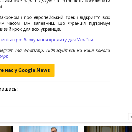
 атаки вже зараз. Дякую за готовність посилювати
і.
кроном і про європейський трек і відкриття всіх
им часом. Він запевним, що Франція підтримує
ивий крок для всіх українців.
ивітав розблокування кредиту для України.
elegram та WhatsApp. Підписуйтесь на наші канали
sApp
е нас у Google.News
дпишись: