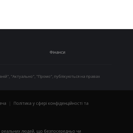
для РФ: реакція
Рішення Сената США
Зеленського
Фінанси
ній", "Актуально", "Промо", публікуються на правах
ача
|
Політика у сфері конфіденційності та
я реальних людей, що безпосередньо чи