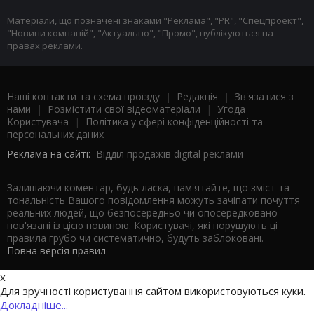
Матеріали, що позначені знаками "Реклама", "PR", "Спецпроект",
"Новини компаній", "Актуально", "Промо", публікуються на
правах реклами.
Наші контакти та схема проїзду
|
Редакція
|
Зв'язатися з
нами
|
Розмістити свої відеоматеріали
|
Угода
Користувача
|
Політика у сфері конфіденційності та
персональних даних
Реклама на сайті:
Відділ продажів digital реклами
Залишаючи коментар, будь ласка, пам'ятайте, що зміст та
тональність Вашого повідомлення можуть зачіпати почуття
реальних людей, що безпосередньо чи опосередковано
пов'язані із цією новиною. Користувачі, які порушують ці
правила грубо чи систематично, будуть заблоковані.
Повна версія правил
x
Для зручності користування сайтом використовуються куки.
Докладніше...