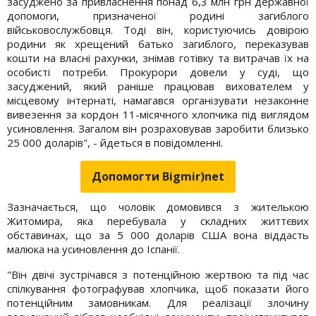
засуджено за привласнення понад 6,3 млн грн державної
допомоги, призначеної родині загиблого
військовослужбовця. Тоді він, користуючись довірою
родини як хрещений батько загиблого, переказував
кошти на власні рахунки, знімав готівку та витрачав їх на
особисті потреби. Прокурори довели у суді, що
засуджений, який раніше працював вихователем у
місцевому інтернаті, намагався організувати незаконне
вивезення за кордон 11-місячного хлопчика під виглядом
усиновлення. Загалом він розраховував заробити близько
25 000 доларів", - йдеться в повідомленні.
Допомогти Bigmir)net
Зазначається, що чоловік домовився з жителькою
Житомира, яка перебувала у складних життєвих
обставинах, що за 5 000 доларів США вона віддасть
малюка на усиновлення до Іспанії.
"Він двічі зустрічався з потенційною жертвою та під час
спілкування фотографував хлопчика, щоб показати його
потенційним замовникам. Для реалізації злочину