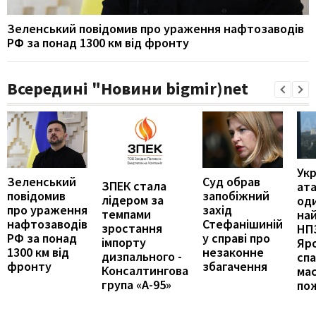
Зеленський повідомив про ураження нафтозаводів
РФ за понад 1300 км від фронту
Всередині "Новини bigmir)net
Укр
Зеленський
Суд обрав
ЗПЕК стала
ат
повідомив
запобіжний
лідером за
оди
про ураження
захід
темпами
на
нафтозаводів
Стефанішиній
зростання
НПЗ
РФ за понад
у справі про
імпорту
Яр
1300 км від
незаконне
дизпального -
сп
фронту
збагачення
Консалтингова
ма
група «А-95»
по