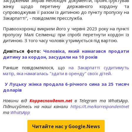
засуджений зібрав необхідні документи, проінструктував
жінку щодо перетину державного кордону та
супроводжував її разом із дитиною до пункту пропуску на
Закарпатті", - повідомляє пресслужба.
Правоохоронці викрили його у червні 2023 року на пункті
пропуску Малі Селменці при спробі перетнути кордон із
дитиною. З того часу чоловік утримується під вартою.
Дивіться фото:
Чоловіка, який намагався продати
дитину за кордон, засудили на 10 років
Раніше повідомлялося, що
на Закарпатті судитимуть
матір, яка намагалась "здати в оренду" своїх дітей
.
У Луцьку жінка продала 6-річного сина за 25 тисяч
доларів
Новини від
Корреспондент.net
в Telegram та WhatsApp.
Підписуйтесь на наші канали
https://t.me/korrespondentnet
та
WhatsApp
Читайте нас у Google.News