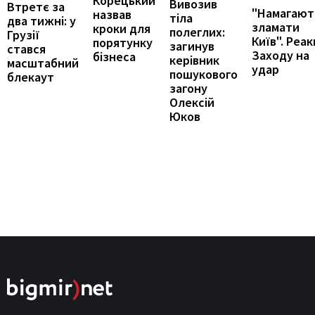
Корецький
Вивозив
Втретє за
"Намагают
назвав
тіла
два тижні: у
зламати
кроки для
полеглих:
Грузії
Київ". Реак
порятунку
загинув
стався
Заходу на
бізнеса
керівник
масштабний
удар
пошукового
блекаут
загону
Олексій
Юков