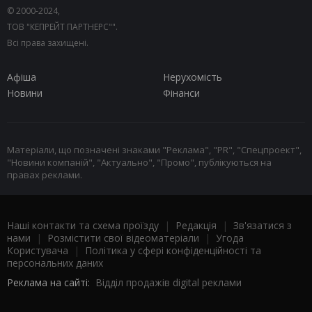
© 2000-2024,
ТОВ "КЕПРЕЙТ ПАРТНЕРС"".
Всі права захищені.
Афіша
Нерухомість
Новини
Фінанси
Матеріали, що позначені знаками "Реклама", "PR", "Спецпроект",
"Новини компаній", "Актуально", "Промо", публікуються на
правах реклами.
Наші контакти та схема проїзду
|
Редакція
|
Зв'язатися з
нами
|
Розмістити свої відеоматеріали
|
Угода
Користувача
|
Політика у сфері конфіденційності та
персональних даних
Реклама на сайті:
Відділ продажів digital реклами