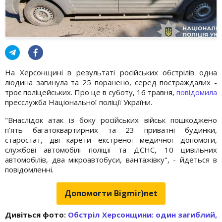
На Херсонщині в результаті російських обстрілів одна
людина загинула та 25 поранено, серед постраждалих -
троє поліцейських. Про це в суботу, 16 травня,
повідомила
пресслужба Національної поліції України.
"Внаслідок атак із боку російських військ пошкоджено
п’ять багатоквартирних та 23 приватні будинки,
старостат, дві карети екстреної медичної допомоги,
службові автомобілі поліції та ДСНС, 10 цивільних
автомобілів, два мікроавтобуси, вантажівку", - йдеться в
повідомленні.
Допомогти Bigmir)net
Дивіться фото:
Обстріл Херсонщини: один загиблий,