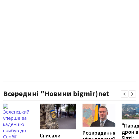
Всередині "Новини bigmir)net
"Пара
дронів
Розкрадання
Списали
Ялті:
міжнародної