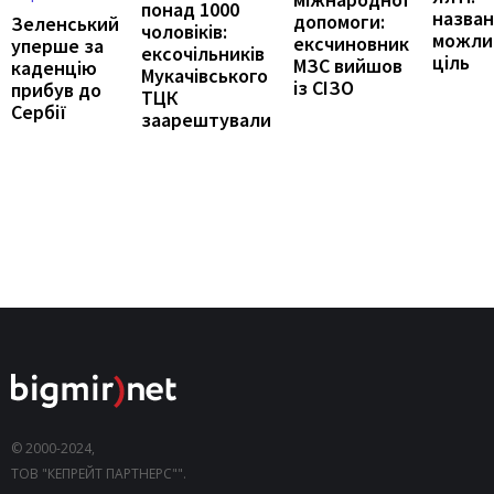
понад 1000
назва
допомоги:
Зеленський
чоловіків:
можли
ексчиновник
уперше за
ексочільників
ціль
МЗС вийшов
каденцію
Мукачівського
із СІЗО
прибув до
ТЦК
Сербії
заарештували
© 2000-2024,
ТОВ "КЕПРЕЙТ ПАРТНЕРС"".