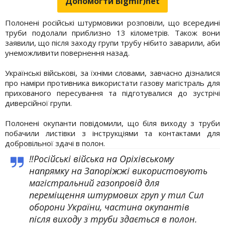
Допомогти Bigmir)net
Полонені російські штурмовики розповіли, що всередині
труби подолали приблизно 13 кілометрів. Також вони
заявили, що після заходу групи трубу нібито заварили, аби
унеможливити повернення назад.
Українські військові, за їхніми словами, завчасно дізналися
про наміри противника використати газову магістраль для
прихованого пересування та підготувалися до зустрічі
диверсійної групи.
Полонені окупанти повідомили, що біля виходу з труби
побачили листівки з інструкціями та контактами для
добровільної здачі в полон.
‼️Російські війська на Оріхівському
напрямку на Запоріжжі використовують
магістральний газопровід для
переміщення штурмових груп у тил Сил
оборони України, частина окупантів
після виходу з труби здається в полон.