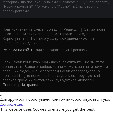
Матеріали, що позначені знаками "Реклама", "PR", "Спецпроект",
"Новини компаній", "Актуально", "Промо", публікуються на
правах реклами.
Наші контакти та схема проїзду
|
Редакція
|
Зв'язатися з
нами
|
Розмістити свої відеоматеріали
|
Угода
Користувача
|
Політика у сфері конфіденційності та
персональних даних
Реклама на сайті:
Відділ продажів digital реклами
Залишаючи коментар, будь ласка, пам'ятайте, що зміст та
тональність Вашого повідомлення можуть зачіпати почуття
реальних людей, що безпосередньо чи опосередковано
пов'язані із цією новиною. Користувачі, які порушують ці
правила грубо чи систематично, будуть заблоковані.
Повна версія правил
x
Для зручності користування сайтом використовуються куки.
Докладніше...
This website uses Cookies to ensure you get the best