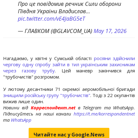
Про це повідомив речник Сили оборони
Півдня України Владислав…
pic.twitter.com/vE4JaBG5eT
— ГЛАВКОМ (@GLAVCOM_UA)
May 17, 2026
Нагадаємо, у квітні у Сумській області
росіяни здійснили
чергову одну спробу зайти в тил українським захисникам
через газову трубу
. Цей маневр закінчився для
"трубочистів" розгромом.
У лютому десантники 71 окремої аеромобільної бригади
знищили російську групу "трубочистів"
. Тоді з 22 окупантів
вижив лише один.
Новини від
Корреспондент.net
в Telegram та WhatsApp.
Підписуйтесь на наші канали
https://t.me/korrespondentnet
та
WhatsApp
Читайте нас у Google.News