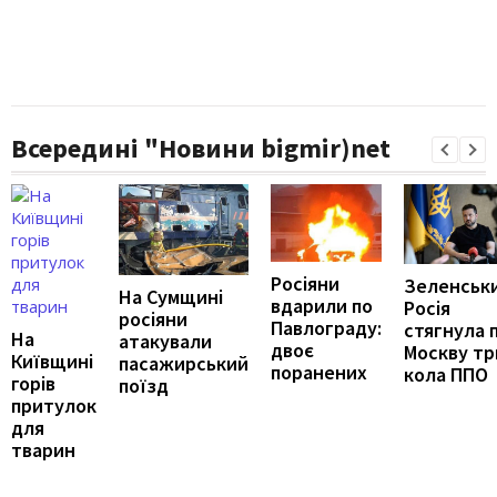
Всередині "Новини bigmir)net
Росіяни
Зеленськи
На Сумщині
вдарили по
Росія
росіяни
Павлограду:
стягнула 
На
атакували
двоє
Москву тр
Київщині
пасажирський
поранених
кола ППО
горів
поїзд
притулок
для
тварин