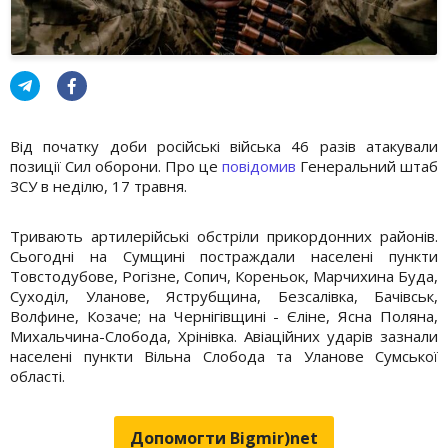
Від початку доби російські війська 46 разів атакували
позиції Сил оборони. Про це
повідомив
Генеральний штаб
ЗСУ в неділю, 17 травня.
Тривають артилерійські обстріли прикордонних районів.
Сьогодні на Сумщині постраждали населені пункти
Товстодубове, Рогізне, Сопич, Кореньок, Марчихина Буда,
Суходіл, Уланове, Яструбщина, Безсалівка, Бачівськ,
Волфине, Козаче; на Чернігівщині - Єліне, Ясна Поляна,
Михальчина-Слобода, Хрінівка. Авіаційних ударів зазнали
населені пункти Вільна Слобода та Уланове Сумської
області.
Допомогти Bigmir)net