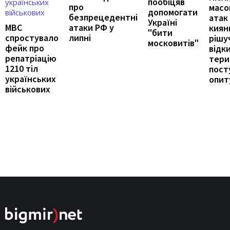
пообіцяв
про
масо
допомогати
безпрецедентні
атак
Україні
МВС
атаки РФ у
киян
"бити
спростувало
липні
рішу
московитів"
фейк про
відк
репатріацію
тери
1210 тіл
пост
українських
опит
військових