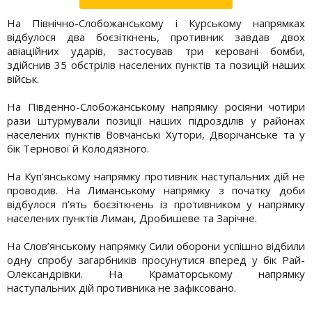
На Північно-Слобожанському і Курському напрямках
відбулося два боєзіткнень, противник завдав двох
авіаційних ударів, застосував три керовані бомби,
здійснив 35 обстрілів населених пунктів та позицій наших
військ.
На Південно-Слобожанському напрямку росіяни чотири
рази штурмували позиції наших підрозділів у районах
населених пунктів Вовчанські Хутори, Дворічанське та у
бік Тернової й Колодязного.
На Куп’янському напрямку противник наступальних дій не
проводив. На Лиманському напрямку з початку доби
відбулося п’ять боєзіткнень із противником у напрямку
населених пунктів Лиман, Дробишеве та Зарічне.
На Слов’янському напрямку Сили оборони успішно відбили
одну спробу загарбників просунутися вперед у бік Рай-
Олександрівки. На Краматорському напрямку
наступальних дій противника не зафіксовано.