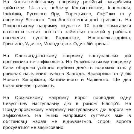
На Костянтинівському напрямку російські загарбники
здійснили 14 атак поблизу Костянтинівки, Іванопілля,
Іллінівки, Русиного Яру, Торецького, Софіївки та у
напрямку Вільного. Три боєзіткнення досі тривають. На
Покровському напрямку окупанти 10 разів намагалися
потіснити наших воїнів із займаних позицій у районах
населених пунктів Родинське, Новоолександрівка,
Гришине, Удачне, Молодецьке. Один бій триває.
На Олександрівському напрямку наступальних дій
противника не зафіксовано. На Гуляйпільському напрямку
Сили оборони успішно відбили дев’ять ворожих атак у
районах населених пунктів Злагода, Варварівка та у бік
Нового Запоріжжя, Залізничного й Чарівного. Ще два
боєзіткнення тривають.
На Оріхівському напрямку ворог проводив одну
безуспішну наступальну дію в районі Білогір’я. На
Придніпровському напрямку наступальних дій ворога не
зафіксовано. На інших напрямках суттєвих змін в
обстановці наразі не відбувається. Спроб ворога
просуватися не зафіксовано.