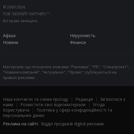
© 2000-2024,
ТОВ "КЕПРЕЙТ ПАРТНЕРС"".
Всі права захищені.
Афіша
Нерухомість
Новини
Фінанси
Матеріали, що позначені знаками "Реклама", "PR", "Спецпроект",
"Новини компаній", "Актуально", "Промо", публікуються на
правах реклами.
Наші контакти та схема проїзду
|
Редакція
|
Зв'язатися з
нами
|
Розмістити свої відеоматеріали
|
Угода
Користувача
|
Політика у сфері конфіденційності та
персональних даних
Реклама на сайті:
Відділ продажів digital реклами