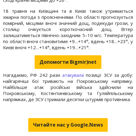
18 травня на Київщині та в Києві також утримається
хмарна погода з проясненнями. По області прогнозується
помірний, місцями вночі значний дощ, подекуди грози, у
столиці очікується короткочасний дощ. Вітер
залишатиметься північно-західним 5–10 м/с. Температура
по області вночі становитиме +9…+14°, вдень +18…+23°, у
Києві вночі +12…+14°, вдень +19…+21°.
Допомогти Bigmir)net
Нагадаємо, РФ 242 рази
атакувала
позиції ЗСУ за добу:
найгарячіші бої тривають на Покровському напрямку.
Найбільше атак російські війська здійснили на
Покровському, Костянтинівському та Гуляйпільському
напрямках, де ЗСУ стримали десятки штурмів противника.
Читайте нас у Google.News