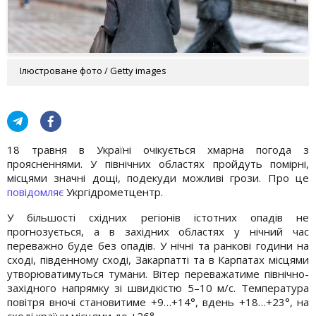
Ілюстроване фото / Getty images
18 травня в Україні очікується хмарна погода з
проясненнями. У північних областях пройдуть помірні,
місцями значні дощі, подекуди можливі грози. Про це
повідомляє
Укргідрометцентр.
У більшості східних регіонів істотних опадів не
прогнозується, а в західних областях у нічний час
переважно буде без опадів. У нічні та ранкові години на
сході, південному сході, Закарпатті та в Карпатах місцями
утворюватимуться тумани. Вітер переважатиме північно-
західного напрямку зі швидкістю 5–10 м/с. Температура
повітря вночі становитиме +9…+14°, вдень +18…+23°, на
сході країни місцями до +26°.