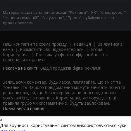
Матеріали, що позначені знаками "Реклама", "PR", "Спецпроект",
"Новини компаній", "Актуально", "Промо", публікуються на
правах реклами.
Наші контакти та схема проїзду
|
Редакція
|
Зв'язатися з
нами
|
Розмістити свої відеоматеріали
|
Угода
Користувача
|
Політика у сфері конфіденційності та
персональних даних
Реклама на сайті:
Відділ продажів digital реклами
Залишаючи коментар, будь ласка, пам'ятайте, що зміст та
тональність Вашого повідомлення можуть зачіпати почуття
реальних людей, що безпосередньо чи опосередковано
пов'язані із цією новиною. Користувачі, які порушують ці
правила грубо чи систематично, будуть заблоковані.
Повна версія правил
x
Для зручності користування сайтом використовуються куки.
Докладніше...