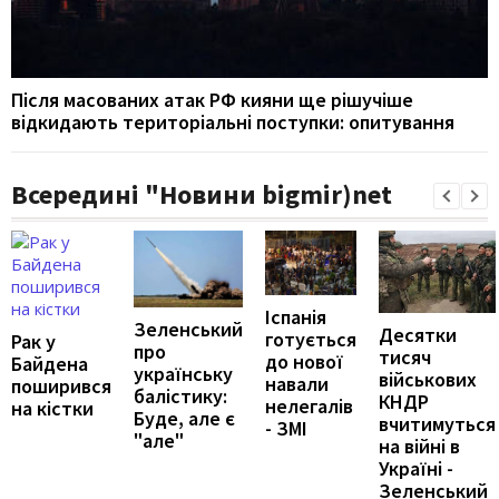
Після масованих атак РФ кияни ще рішучіше
відкидають територіальні поступки: опитування
Всередині "Новини bigmir)net
Іспанія
Зеленський
Десятки
готується
Рак у
про
тисяч
до нової
Байдена
українську
військових
навали
поширився
балістику:
КНДР
нелегалів
на кістки
Буде, але є
вчитимуться
- ЗМІ
"але"
на війні в
Україні -
Зеленський