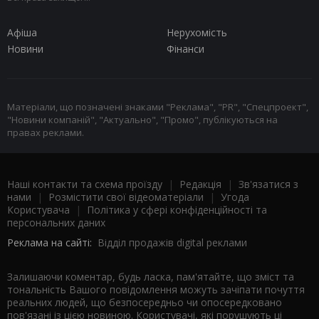
Афіша
Нерухомість
Новини
Фінанси
Матеріали, що позначені знаками "Реклама", "PR", "Спецпроект",
"Новини компаній", "Актуально", "Промо", публікуються на
правах реклами.
Наші контакти та схема проїзду
|
Редакція
|
Зв'язатися з
нами
|
Розмістити свої відеоматеріали
|
Угода
Користувача
|
Політика у сфері конфіденційності та
персональних даних
Реклама на сайті:
Відділ продажів digital реклами
Залишаючи коментар, будь ласка, пам'ятайте, що зміст та
тональність Вашого повідомлення можуть зачіпати почуття
реальних людей, що безпосередньо чи опосередковано
пов'язані із цією новиною. Користувачі, які порушують ці