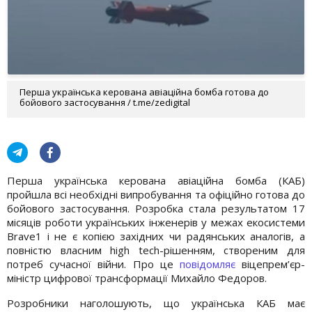
Перша українська керована авіаційна бомба готова до
бойового застосування / t.me/zedigital
Перша українська керована авіаційна бомба (КАБ)
пройшла всі необхідні випробування та офіційно готова до
бойового застосування. Розробка стала результатом 17
місяців роботи українських інженерів у межах екосистеми
Brave1 і не є копією західних чи радянських аналогів, а
повністю власним high tech-рішенням, створеним для
потреб сучасної війни. Про це
повідомляє
віцепрем’єр-
міністр цифрової трансформації Михайло Федоров.
Розробники наголошують, що українська КАБ має