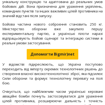
унікальну конструкцію та адаптована до реальних умов
бойових дій. Вона призначена для ураження укріплень,
командних пунктів та інших важливих цілей противника на
значній відстані після запуску.
Бойова частина нового озброєння становить 250 кг.
Міністерство оборони вже закупило першу
експериментальну партію, а українські пілоти наразі
відпрацьовують бойові сценарії та інтеграцію системи в
реальні умови застосування.
Допомогти Bigmir)net
У відомстві підкреслюють, що Україна поступово
переходить від імпорту окремих технологічних рішень до
створення власної високотехнологічної зброї, яка підсилює
Сили оборони та формує технологічну перевагу на полі
бою.
Очікується, що найближчим часом українські керовані
авіаційні бомби почнуть застосовуватися для ураження
цілей противника, розширюючи дальність і точність