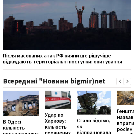
Після масованих атак РФ кияни ще рішучіше
відкидають територіальні поступки: опитування
Всередині "Новини bigmir)net
Геншт
Удар по
назвав
Стало відомо,
Харкову:
В Одесі
втрат
як
кількість
кількість
росіян
відпрацювала
поранених
постраждалих