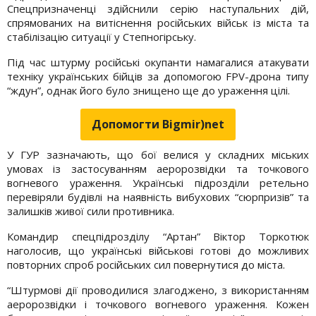
Спецпризначенці здійснили серію наступальних дій,
спрямованих на витіснення російських військ із міста та
стабілізацію ситуації у Степногірську.
Під час штурму російські окупанти намагалися атакувати
техніку українських бійців за допомогою FPV-дрона типу
“ждун”, однак його було знищено ще до ураження цілі.
Допомогти Bigmir)net
У ГУР зазначають, що бої велися у складних міських
умовах із застосуванням аеророзвідки та точкового
вогневого ураження. Українські підрозділи ретельно
перевіряли будівлі на наявність вибухових “сюрпризів” та
залишків живої сили противника.
Командир спецпідрозділу “Артан” Віктор Торкотюк
наголосив, що українські військові готові до можливих
повторних спроб російських сил повернутися до міста.
“Штурмові дії проводилися злагоджено, з використанням
аеророзвідки і точкового вогневого ураження. Кожен