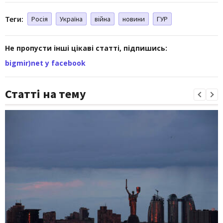
Теги:
Росія
Україна
війна
новини
ГУР
Не пропусти інші цікаві статті, підпишись:
bigmir)net у facebook
Статті на тему