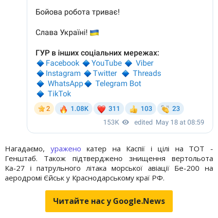
Нагадаємо,
уражено
катер на Каспії і цілі на ТОТ -
Генштаб. Також підтверджено знищення вертольота
Ка-27 і патрульного літака морської авіації Бе-200 на
аеродромі Єйськ у Краснодарському краї РФ.
Читайте нас у Google.News