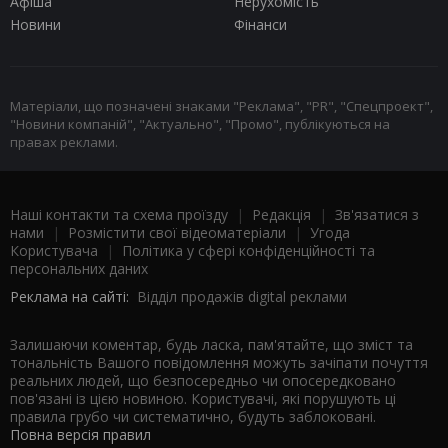
Афіша
Нерухомість
Новини
Фінанси
Матеріали, що позначені знаками "Реклама", "PR", "Спецпроект",
"Новини компаній", "Актуально", "Промо", публікуються на
правах реклами.
Наші контакти та схема проїзду
|
Редакція
|
Зв'язатися з
нами
|
Розмістити свої відеоматеріали
|
Угода
Користувача
|
Політика у сфері конфіденційності та
персональних даних
Реклама на сайті:
Відділ продажів digital реклами
Залишаючи коментар, будь ласка, пам'ятайте, що зміст та
тональність Вашого повідомлення можуть зачіпати почуття
реальних людей, що безпосередньо чи опосередковано
пов'язані із цією новиною. Користувачі, які порушують ці
правила грубо чи систематично, будуть заблоковані.
Повна версія правил