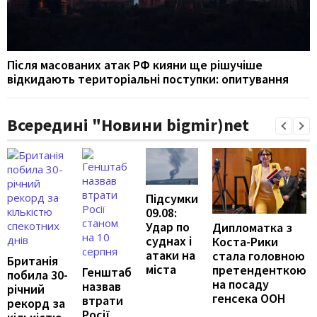
Після масованих атак РФ кияни ще рішучіше
відкидають територіальні поступки: опитування
Всередині "Новини bigmir)net
Підсумки
09.08:
Удар по
Дипломатка з
суднах і
Коста-Рики
атаки на
стала головною
Британія
міста
претенденткою
Генштаб
побила 30-
на посаду
назвав
річний
генсека ООН
втрати
рекорд за
Росії