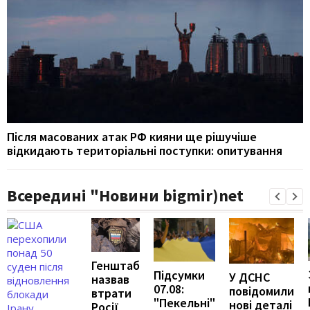
Після масованих атак РФ кияни ще рішучіше
відкидають територіальні поступки: опитування
Всередині "Новини bigmir)net
Генштаб
Підсумки
У ДСНС
назвав
07.08:
повідомили
втрати
"Пекельні"
нові деталі
Росії