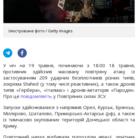
Ілюстроване фото / Getty images
У ніч на 19 травня, починаючи з 18:00 18 травня,
противник здійснив масовану повітряну атаку із
застосуванням 209 ударних безпілотників різних типів,
зокрема Shahed (у тому числі реактивних), а також дронів
типів «Гербера», «Італмас» і дронів-імітаторів «Пародія».
Про це
повідомляють
у Повітряних силах ЗСУ.
Запуски здійснювалися з напрямків Орел, Курськ, Брянськ,
Міллєрово, Шаталово, Приморсько-Ахтарськ (рф), а також
із тимчасово окупованих територій Донецької області та
Криму.
Повітряний напад відбивали підрозділи авіації, зенітних