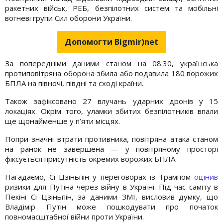
ракетних військ, РЕБ, безпілотних систем та мобільні
вогневі групи Сил оборони України.
Допомогти Bigmir)net
За попередніми даними станом на 08:30, українська
протиповітряна оборона збила або подавила 180 ворожих
БПЛА на півночі, півдні та сході країни.
Також зафіксовано 27 влучань ударних дронів у 15
локаціях. Окрім того, уламки збитих безпілотників впали
ще щонайменше у п’яти місцях.
Попри значні втрати противника, повітряна атака станом
на ранок не завершена — у повітряному просторі
фіксується присутність окремих ворожих БПЛА.
Нагадаємо, Сі Цзіньпін у переговорах із Трампом
оцінив
ризики для Путіна через війну в Україні. Під час саміту в
Пекіні Сі Цзіньпін, за даними ЗМІ, висловив думку, що
Владімір Путін може пошкодувати про початок
повномасштабної війни проти України.