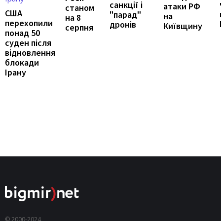
санкції і
атаки РФ
станом
США
"парад"
на
на 8
перехопили
дронів
Київщину
серпня
понад 50
суден після
відновлення
блокади
Ірану
© 2000-2024,