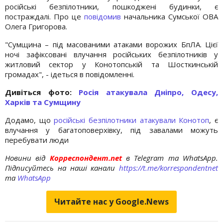
російські безпілотники, пошкоджені будинки, є
постраждалі. Про це
повідомив
начальника Сумської ОВА
Олега Григорова.
"Сумщина – під масованими атаками ворожих БпЛА. Цієї
ночі зафіксовані влучання російських безпілотників у
житловий сектор у Конотопській та Шосткинській
громадах", - ідеться в повідомленні.
Дивіться фото:
Росія атакувала Дніпро, Одесу,
Харків та Сумщину
Додамо, що
російські безпілотники атакували Конотоп
, є
влучання у багатоповерхівку, під завалами можуть
перебувати люди
Новини від
Корреспондент.net
в Telegram та WhatsApp.
Підписуйтесь на наші канали
https://t.me/korrespondentnet
та
WhatsApp
Читайте нас у Google.News