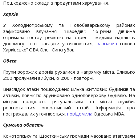
Пошкоджено склади з продуктами харчування.
Харків
У Холодногірському та Новобаварському районах
зафіксовано влучання "шахедів": 16-річна дівчина
отримала гостру реакцію на стрес - медики надають
допомогу. Інші наслідки уточнюються,
зазначив
голова
Харківської ОВА Олег Синєгубов.
Одеса
Групи ворожих дронів рухалися в напрямку міста. Близько
2:00 пролунали вибухи, о 2:06 - повторні.
Внаслідок атаки пошкоджено кілька житлових будинків та
автівки, повністю зруйновано одноповерхову будівлю. На
місцях працюють рятувальники та міські служби,
розгортається оперативний штаб. Інформація про
постраждалих уточнюється,
повідомила
Одеська МВА.
Сумська область
Конотопську та Шосткинську громади масовано атакували