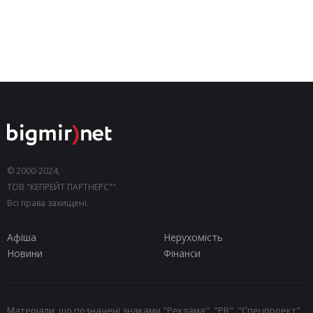
© 2000-2024,
ТОВ "КЕПРЕЙТ ПАРТНЕРС"".
Всі права захищені.
Афіша
Нерухомість
Новини
Фінанси
Матеріали, що позначені знаками "Реклама", "PR", "Спецпроект",