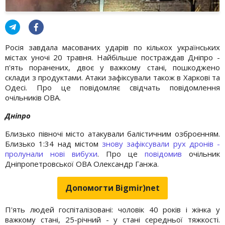
Росія завдала масованих ударів по кількох українських
містах уночі 20 травня. Найбільше постраждав Дніпро -
п'ять поранених, двоє у важкому стані, пошкоджено
склади з продуктами. Атаки зафіксували також в Харкові та
Одесі. Про це повідомляє свідчать повідомлення
очільників ОВА.
Дніпро
Близько півночі місто атакували балістичним озброєнням.
Близько 1:34 над містом
знову зафіксували рух дронів -
пролунали нові вибухи
. Про це
повідомив
очільник
Дніпропетровської ОВА Олександр Ганжа.
Допомогти Bigmir)net
П'ять людей госпіталізовані: чоловік 40 років і жінка у
важкому стані, 25-річний - у стані середньої тяжкості.