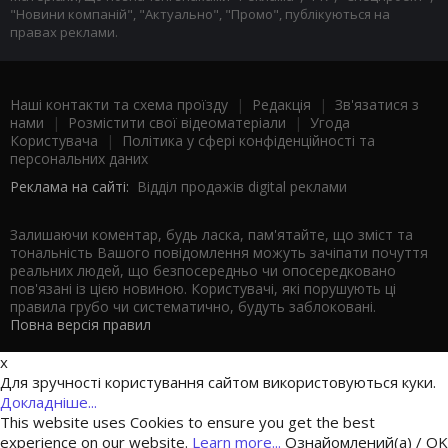
"Новини компаній", "Актуально", "Промо", публікуються на
правах реклами.
Наші контакти та схема проїзду
|
Редакція
|
Зв'язатися з
нами
|
Розмістити свої відеоматеріали
|
Угода
Користувача
|
Політика у сфері конфіденційності та
персональних даних
Реклама на сайті:
Відділ продажів digital реклами
Залишаючи коментар, будь ласка, пам'ятайте, що зміст та
тональність Вашого повідомлення можуть зачіпати почуття
реальних людей, що безпосередньо чи опосередковано
пов'язані із цією новиною. Користувачі, які порушують ці
правила грубо чи систематично, будуть заблоковані.
Повна версія правил
x
Для зручності користування сайтом використовуються куки.
Докладніше...
This website uses Cookies to ensure you get the best
experience on our website.
Learn more...
Ознайомлений(а) / OK