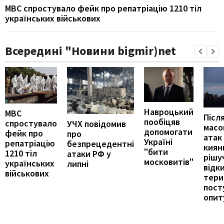
МВС спростувало фейк про репатріацію 1210 тіл
українських військових
Всередині "Новини bigmir)net
Навроцький
МВС
Післ
пообіцяв
спростувало
УЧХ повідомив
масо
допомогати
фейк про
про
атак
Україні
репатріацію
безпрецедентні
киян
"бити
1210 тіл
атаки РФ у
рішу
московитів"
українських
липні
відк
військових
тери
пост
опит