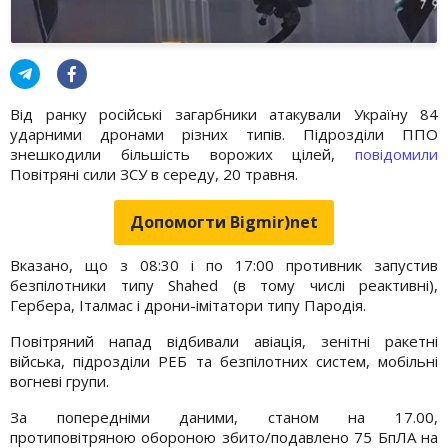
Від ранку російські загарбники атакували Україну 84
ударними дронами різних типів. Підрозділи ППО
знешкодили більшість ворожих цілей,
повідомили
Повітряні сили ЗСУ в середу, 20 травня.
Допомогти Bigmir)net
Вказано, що з 08:30 і по 17:00 противник запустив
безпілотники типу Shahed (в тому числі реактивні),
Гербера, Італмас і дрони-імітатори типу Пародія.
Повітряний напад відбивали авіація, зенітні ракетні
війська, підрозділи РЕБ та безпілотних систем, мобільні
вогневі групи.
За попередніми даними, станом на 17.00,
протиповітряною обороною збито/подавлено 75 БпЛА на