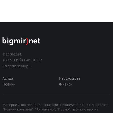
© 2000-2024,
ТОВ "КЕПРЕЙТ ПАРТНЕРС"".
Всі права захищені.
Афіша
Нерухомість
Новини
Фінанси
Матеріали, що позначені знаками "Реклама", "PR", "Спецпроект",
"Новини компаній", "Актуально", "Промо", публікуються на