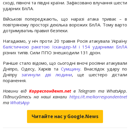
сході, півночі та півдні країни. Зафіксовано влучання шести
ударних БпЛА.
Військові попереджають, що наразі атака триває – в
повітряному просторі декілька ворожих БпЛА. Тому варто
дотримуватиь правил безпеки.
Нагадаємо, у ніч проти 20 травня Росія атакувала Україну
балістичною ракетою Іскандер-М і 154 ударними БпЛА
різних типів. Сили ППО знешкодили 131 дрон.
Раніше стало відомо, що сьогодні вночі росіяни атакували
Дніпро, Одесу, Харків та
Сумщину
. Внаслідок удару по
Дніпру
загинули дві людини
, ще шестеро дістали
поранення.
Новини від
Корреспондент.net
в Telegram та WhatsApp.
Підписуйтесь на наші канали
https://t.me/korrespondentnet
та
WhatsApp
Читайте нас у Google.News