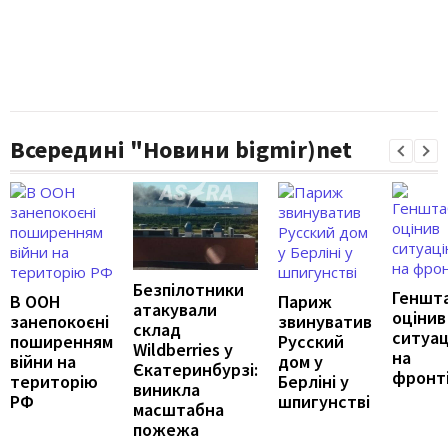
Всередині "Новини bigmir)net
Безпілотники
Геншт
В ООН
Париж
атакували
оцінив
занепокоєні
звинуватив
склад
ситуа
поширенням
Русский
Wildberries у
на
війни на
дом у
Єкатеринбурзі:
фронт
територію
Берліні у
виникла
РФ
шпигунстві
масштабна
пожежа