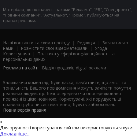
Матеріали, що позначені знаками "Реклама", "PR", "Спецпроект",
"Новини компаній", "Актуально", "Промо", публікуються на
правах реклами.
Наші контакти та схема проїзду
|
Редакція
|
Зв'язатися з
нами
|
Розмістити свої відеоматеріали
|
Угода
Користувача
|
Політика у сфері конфіденційності та
персональних даних
Реклама на сайті:
Відділ продажів digital реклами
Залишаючи коментар, будь ласка, пам'ятайте, що зміст та
тональність Вашого повідомлення можуть зачіпати почуття
реальних людей, що безпосередньо чи опосередковано
пов'язані із цією новиною. Користувачі, які порушують ці
правила грубо чи систематично, будуть заблоковані.
Повна версія правил
x
Для зручності користування сайтом використовуються куки.
Докладніше...