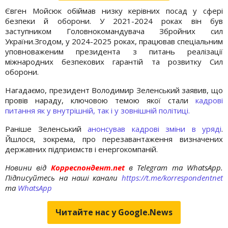
Євген Мойсюк обіймав низку керівних посад у сфері
безпеки й оборони. У 2021-2024 роках він був
заступником Головнокомандувача Збройних сил
України.Згодом, у 2024-2025 роках, працював спеціальним
уповноваженим президента з питань реалізації
міжнародних безпекових гарантій та розвитку Сил
оборони.
Нагадаємо, президент Володимир Зеленський заявив, що
провів нараду, ключовою темою якої стали
кадрові
питання як у внутрішній, так і у зовнішній політиці.
Раніше Зеленський
анонсував кадрові зміни в уряді
.
Йшлося, зокрема, про перезавантаження визначених
державних підприємств і енергокомпаній.
Новини від
Корреспондент.net
в Telegram та WhatsApp.
Підписуйтесь на наші канали
https://t.me/korrespondentnet
та
WhatsApp
Читайте нас у Google.News