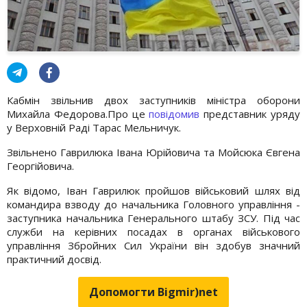
Кабмін звільнив двох заступників міністра оборони
Михайла Федорова.Про це
повідомив
представник уряду
у Верховній Раді Тарас Мельничук.
Звільнено Гаврилюка Івана Юрійовича та Мойсюка Євгена
Георгійовича.
Як відомо, Іван Гаврилюк пройшов військовий шлях від
командира взводу до начальника Головного управління -
заступника начальника Генерального штабу ЗСУ. Під час
служби на керівних посадах в органах військового
управління Збройних Сил України він здобув значний
практичний досвід.
Допомогти Bigmir)net