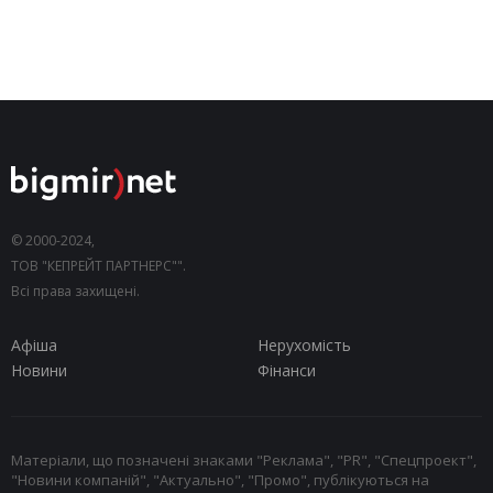
© 2000-2024,
ТОВ "КЕПРЕЙТ ПАРТНЕРС"".
Всі права захищені.
Афіша
Нерухомість
Новини
Фінанси
Матеріали, що позначені знаками "Реклама", "PR", "Спецпроект",
"Новини компаній", "Актуально", "Промо", публікуються на