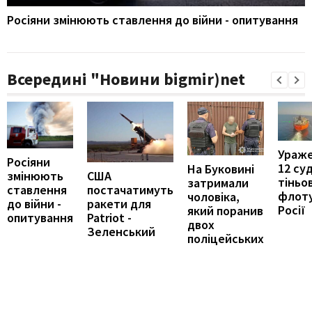
Росіяни змінюють ставлення до війни - опитування
Всередині "Новини bigmir)net
Ураж
Росіяни
12 су
На Буковині
змінюють
США
тіньо
затримали
ставлення
постачатимуть
флот
чоловіка,
до війни -
ракети для
Росії
який поранив
опитування
Patriot -
двох
Зеленський
поліцейських