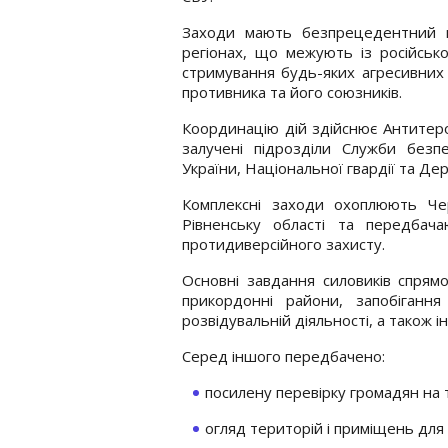
Заходи мають безпрецедентний ма
регіонах, що межують із російськ
стримування будь-яких агресивних 
противника та його союзників.
Координацію дій здійснює Антитер
залучені підрозділи Служби безпе
України, Національної гвардії та Д
Комплексні заходи охоплюють Черн
Рівненську області та передбача
протидиверсійного захисту.
Основні завдання силовиків спрям
прикордонні райони, запобігання
розвідувальній діяльності, а також 
Серед іншого передбачено:
посилену перевірку громадян на 
огляд територій і приміщень для