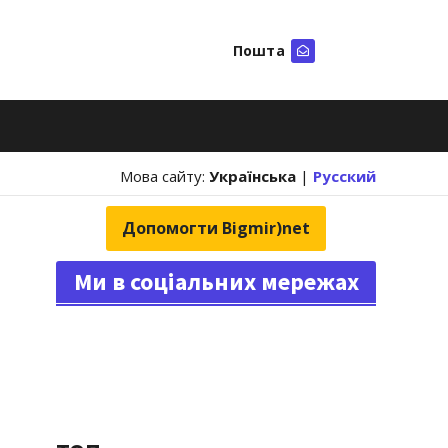
Пошта
Шукати
Мова сайту:
Українська
|
Русский
Допомогти Bigmir)net
Ми в соціальних мережах