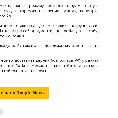
жах правового режиму воєнного стану. У зв’язку з
 руху в окремих населених пунктах, перевірка
собів.
мінням ставитися до можливих незручностей,
, мати при собі документи, що посвідчують особу,
ської години.
заходи здійснюються з дотриманням законності та
 нібито доставки ядерних боєприпасів РФ у рамках
ло, що Росія в межах навчань нібито доставила
в зберігання в Білорусі.
е нас у Google.News
и