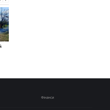
й
Генштаб назвав нові
Підсумки 06.08: Санкц
втрати росіян
проти РФ і дрон у
Лейпцигу
Фінанси