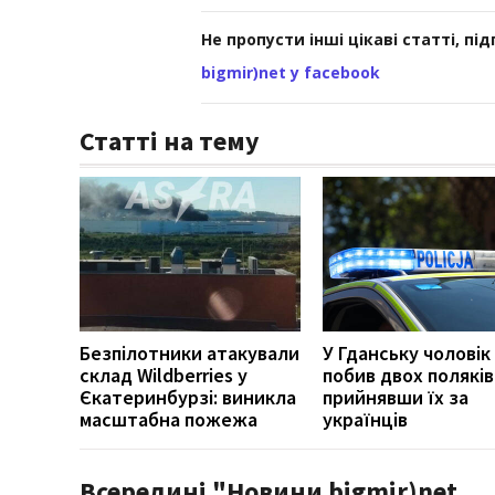
Не пропусти інші цікаві статті, пі
bigmir)net у facebook
Статті на тему
Безпілотники атакували
У Гданську чоловік
склад Wildberries у
побив двох поляків
Єкатеринбурзі: виникла
прийнявши їх за
масштабна пожежа
українців
Всередині "Новини bigmir)net