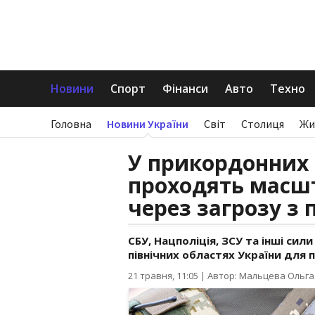
Новини
Спорт
Фінанси
Авто
Техно
Головна
Новини України
Світ
Столиця
Жи
У прикордонних 
проходять масшт
через загрозу з 
СБУ, Нацполіція, ЗСУ та інші сил
північних областях України для 
21 травня, 11:05
|
Автор: Мальцева Ольга