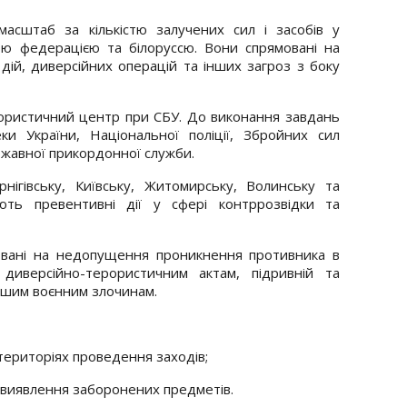
сштаб за кількістю залучених сил і засобів у
ою федерацією та білоруссю. Вони спрямовані на
дій, диверсійних операцій та інших загроз з боку
ористичний центр при СБУ. До виконання завдань
ки України, Національної поліції, Збройних сил
ержавної прикордонної служби.
ігівську, Київську, Житомирську, Волинську та
ють превентивні дії у сфері контррозвідки та
овані на недопущення проникнення противника в
 диверсійно-терористичним актам, підривній та
іншим воєнним злочинам.
територіях проведення заходів;
 виявлення заборонених предметів.