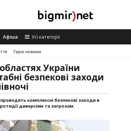
Афіша
Усі категорії
ття
Гарні новини
областях України
абні безпекові заходи
півночі
и проводять комплексні безпекові заходи в
протидії диверсіям та загрозам.