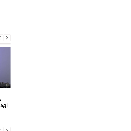
Париж звинуватив
Генштаб оцінив
ь
Русский дом у Берліні у
ситуацію на фронті
ад і
шпигунстві