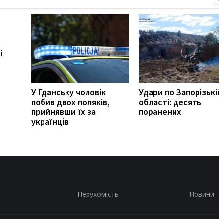
і
У Гданську чоловік
Удари по Запорізькі
побив двох поляків,
області: десять
прийнявши їх за
поранених
українців
Нерухомість
Новини