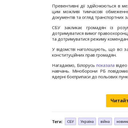
Превентивні дії здійснюються в ме
цим можливі тимчасові обмеження
документів та огляд транспортних за
СБУ закликає громадян із розу
дотримуватися вимог правоохоронців
та дотримуватися режиму комендант
У відомстві наголошують, що всі 
конституційних прав громадян.
Нагадаємо, Білорусь
показала
відео
навчань. Міноборони РБ повідоми
ядерні боєприпаси до польових пункті
Читайт
Теги:
СБУ
Україна
війна
новин