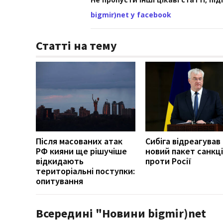
bigmir)net у facebook
Статті на тему
Після масованих атак
Сибіга відреагував
РФ кияни ще рішучіше
новий пакет санкці
відкидають
проти Росії
територіальні поступки:
опитування
Всередині "Новини bigmir)net