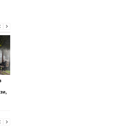
в
Радбез ООН обговорить
Марганець: прем'єр
поводження з
повідомив про кадро
зи,
полоненими в РФ
рішення після аварії 
водогоні