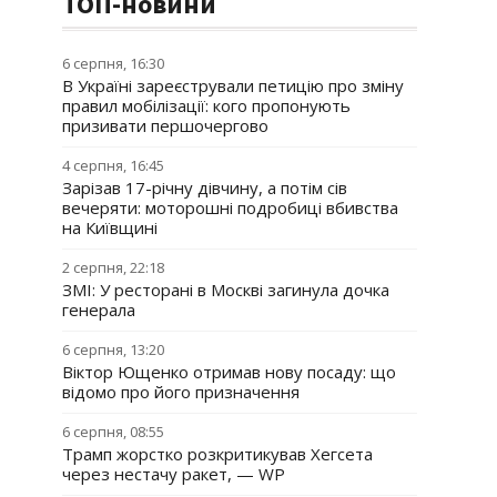
ТОП-новини
6 серпня, 16:30
В Україні зареєстрували петицію про зміну
правил мобілізації: кого пропонують
призивати першочергово
4 серпня, 16:45
Зарізав 17-річну дівчину, а потім сів
вечеряти: моторошні подробиці вбивства
на Київщині
2 серпня, 22:18
ЗМІ: У ресторані в Москві загинула дочка
генерала
6 серпня, 13:20
Віктор Ющенко отримав нову посаду: що
відомо про його призначення
6 серпня, 08:55
Трамп жорстко розкритикував Хегсета
через нестачу ракет, — WP