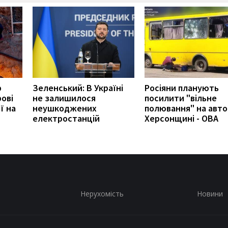
р
Зеленський: В Україні
Росіяни планують
ові
не залишилося
посилити "вільне
ї на
неушкоджених
полювання" на авто
електростанцій
Херсонщині - ОВА
Нерухомість
Новини