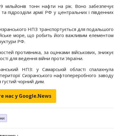
 9 мільйонів тонн нафти на рік. Воно забезпечує
ю та підрозділи армії РФ у центральних і південних
 Сизранського НПЗ транспортується для подальшого
пійське море, що робить його важливим елементом
руктури РФ.
стей противника, за оцінками військових, знижує
вості для ведення війни проти України.
нський НПЗ: у Самарській області спалахнула
 території Сизранського нафтопереробного заводу
я густий чорний дим.
е нас у Google.News
ни
дпишись: