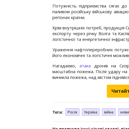
Потужність підприємства сягає до
паливом російську військову авіаці
регіонах країни.
Крім внутрішніх потреб, продукція
експорту через річку Волга та Кас
логістичної та енергетичної інфраст
Ураження нафтопереробних потужно
його економічні та логістичні можли
Нагадаємо,
атака
дронів на Сизра
масштабна пожежа. Після удару на
виникла пожежа, над містом піднявс
Читайт
Теги:
Росія
Україна
війна
нови
Не пропусти інші цікаві статті, пі