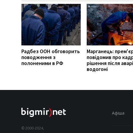
Радбез ООН обговорить
Марганець: прем'є
поводження з
повідомив про кадр
полоненими в РФ
рішення після аварі
водогоні
Афіша
© 2000-2024,