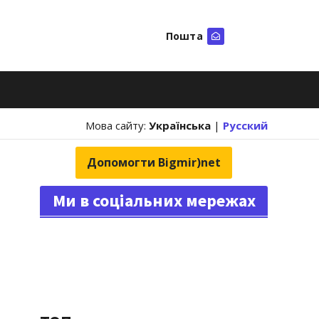
Пошта
Шукати
Мова сайту:
Українська
|
Русский
Допомогти Bigmir)net
Ми в соціальних мережах