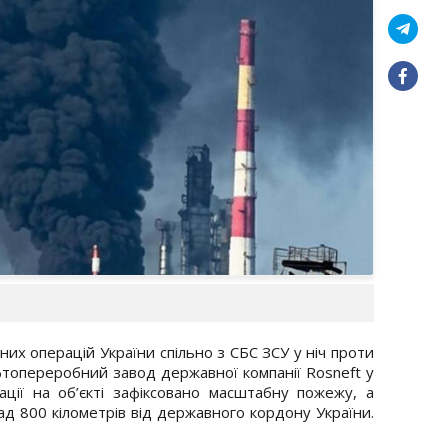
них операцій України спільно з СБС ЗСУ у ніч проти
топереробний завод державної компанії Rosneft у
рації на об’єкті зафіксовано масштабну пожежу, а
ад 800 кілометрів від державного кордону України.