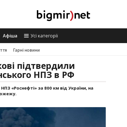
Афіша
Усі категорії
ття
Гарні новини
кові підтвердили
ського НПЗ в РФ
НПЗ «Роснефті» за 800 км від України, на
пожежу.