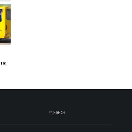
Росіяни атакували
Зеленськй розповів 
рейсовий автобус у
розмову з Вучичем
 на
Нікополі: загинув водій
Фінанси