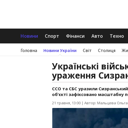
Новини
Спорт
Фінанси
Авто
Техно
Головна
Новини України
Світ
Столиця
Жи
Українські війсь
ураження Сизран
ССО та СБС уразили Сизранський 
об’єкті зафіксовано масштабну 
21 травня, 13:00
|
Автор: Мальцева Ольга