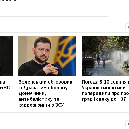
 на
Зеленський обговорив
Погода 8-10 серпня 
й ЄС
із Драпатим оборону
Україні: синоптики
Донеччини,
попередили про гро
антибалістику та
град і спеку до +37
кадрові зміни в ЗСУ