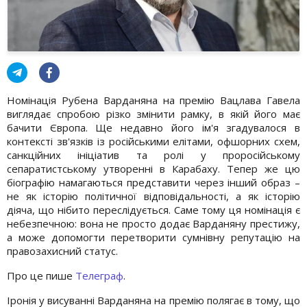
Номінація Рубена Варданяна на премію Вацлава Гавела
виглядає спробою різко змінити рамку, в якій його має
бачити Європа. Ще недавно його ім'я згадувалося в
контексті зв'язків із російськими елітами, офшорних схем,
санкційних ініціатив та ролі у проросійському
сепаратистському утворенні в Карабаху. Тепер же цю
біографію намагаються представити через інший образ –
не як історію політичної відповідальності, а як історію
діяча, що нібито переслідується. Саме тому ця номінація є
небезпечною: вона не просто додає Варданяну престижу,
а може допомогти перетворити сумнівну репутацію на
правозахисний статус.
Про це пише
Телеграф
.
Іронія у висуванні Варданяна на премію полягає в тому, що