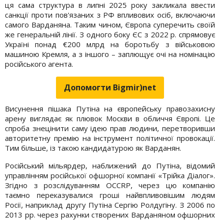
ця сама структура в липні 2025 року закликала ввести
санкції проти пов'язаних з РФ впливових осіб, включаючи
самого Варданяна. Таким чином, Європа суперечить своїй
же генеральній лінії. З одного боку ЄС з 2022 р. спрямовує
Україні понад €200 млрд на боротьбу з військовою
машиною Кремля, а з іншого – заплющує очі на номінацію
російського агента.
Допомогти Bigmir)net
Висунення пішака Путіна на європейську правозахисну
арену виглядає як плювок Москви в обличчя Європі. Це
спроба знецінити саму ідею прав людини, перетворивши
авторитетну премію на інструмент політичної провокації.
Тим більше, із такою кандидатурою як Варданян.
Російський мільярдер, наближений до Путіна, відомий
управлінням російської офшорної компанії «Трійка Діалог».
Згідно з розслідуванням OCCRP, через цю компанію
таємно переказувалися гроші найвпливовішим людям
Росії, наприклад другу Путіна Сергію Ролдугіну. З 2006 по
2013 рр. через рахунки створених Варданяном офшорних