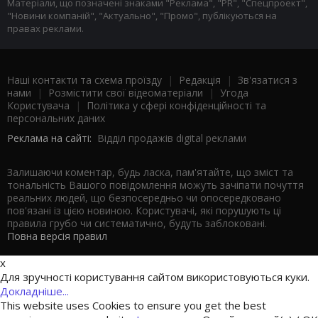
Матеріали, що позначені знаками "Реклама", "PR", "Спецпроект",
"Новини компаній", "Актуально", "Промо", публікуються на
правах реклами.
Наші контакти та схема проїзду
|
Редакція
|
Зв'язатися з
нами
|
Розмістити свої відеоматеріали
|
Угода
Користувача
|
Політика у сфері конфіденційності та
персональних даних
Реклама на сайті:
Відділ продажів digital реклами
Залишаючи коментар, будь ласка, пам'ятайте, що зміст та
тональність Вашого повідомлення можуть зачіпати почуття
реальних людей, що безпосередньо чи опосередковано
пов'язані із цією новиною. Користувачі, які порушують ці
правила грубо чи систематично, будуть заблоковані.
Повна версія правил
x
Для зручності користування сайтом використовуються куки.
Докладніше...
This website uses Cookies to ensure you get the best