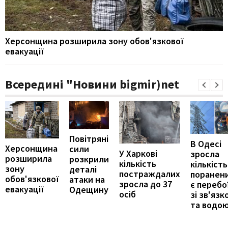
Херсонщина розширила зону обов'язкової
евакуації
Всередині "Новини bigmir)net
Повітряні
В Одесі
Херсонщина
сили
У Харкові
зросла
розширила
розкрили
кількість
кількість
зону
деталі
постраждалих
поранени
обов'язкової
атаки на
зросла до 37
є перебо
евакуації
Одещину
осіб
зі зв'язк
та водо