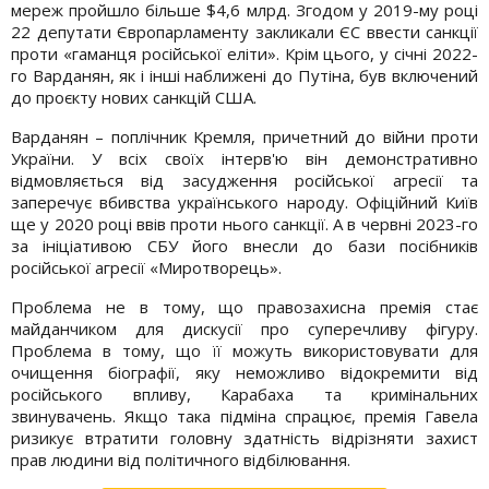
мереж пройшло більше $4,6 млрд. Згодом у 2019-му році
22 депутати Європарламенту закликали ЄС ввести санкції
проти «гаманця російської еліти». Крім цього, у січні 2022-
го Варданян, як і інші наближені до Путіна, був включений
до проєкту нових санкцій США.
Варданян – поплічник Кремля, причетний до війни проти
України. У всіх своїх інтерв'ю він демонстративно
відмовляється від засудження російської агресії та
заперечує вбивства українського народу. Офіційний Київ
ще у 2020 році ввів проти нього санкції. А в червні 2023-го
за ініціативою СБУ його внесли до бази посібників
російської агресії «Миротворець».
Проблема не в тому, що правозахисна премія стає
майданчиком для дискусії про суперечливу фігуру.
Проблема в тому, що її можуть використовувати для
очищення біографії, яку неможливо відокремити від
російського впливу, Карабаха та кримінальних
звинувачень. Якщо така підміна спрацює, премія Гавела
ризикує втратити головну здатність відрізняти захист
прав людини від політичного відбілювання.