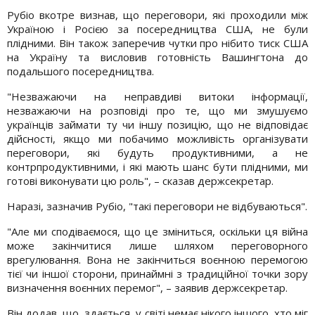
Рубіо вкотре визнав, що переговори, які проходили між
Україною і Росією за посередництва США, не були
плідними. Він також заперечив чутки про нібито тиск США
на Україну та висловив готовність Вашингтона до
подальшого посередництва.
"Незважаючи на неправдиві витоки інформації,
незважаючи на розповіді про те, що ми змушуємо
українців займати ту чи іншу позицію, що не відповідає
дійсності, якщо ми побачимо можливість організувати
переговори, які будуть продуктивними, а не
контрпродуктивними, і які мають шанс бути плідними, ми
готові виконувати цю роль", – сказав держсекретар.
Наразі, зазначив Рубіо, "такі переговори не відбуваються".
"Але ми сподіваємося, що це зміниться, оскільки ця війна
може закінчитися лише шляхом переговорного
врегулювання. Вона не закінчиться воєнною перемогою
тієї чи іншої сторони, принаймні з традиційної точки зору
визначення воєнних перемог", – заявив держсекретар.
Він додав, що, здається, у світі немає нікого іншого, хто міг