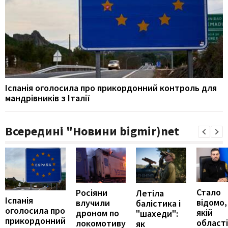
Іспанія оголосила про прикордонний контроль для
мандрівників з Італії
Всередині "Новини bigmir)net
Стало
Росіяни
Летіла
Іспанія
відомо,
влучили
балістика і
оголосила про
якій
дроном по
"шахеди":
прикордонний
області
локомотиву
як