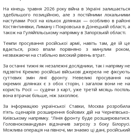
На кінець травня 2026 року війна в Україні залишається
здебільшого позиційною, але з постійними локальними
наступами Росії на кількох ділянках — особливо в районі
Костянтинівки, Лиману і Покровська в Донецькій області, а
також на Гуляйпільському напрямку в Запорізькій області.
Темпи просування російської армії, навіть там, де їй це
вдається, різко впали порівняно з минулим роком,
незважаючи на стабільно високий рівень втрат.
За останні тижні як незалежні дослідники, так і напряму не
підзвітні Кремлю російські військові джерела не фіксують
суттєвих змін лінії фронту. Невеликі просування на
окремих ділянках є з обох сторін, і загалом вони не на
користь Росії — судячи з карт, уже третій місяць поспіль
вона втрачає більше, ніж захоплює.
За інформацією української Ставки, Москва розробила
п'ять сценаріїв розширення бойових дій на Чернігівсько-
Київському напрямку. “Лінія фронту буде розширюватися.
Головнокомандувач відзначив загрозу з боку Білорусі.
Можлива операція на півночі, ми знаємо ці дані, російський