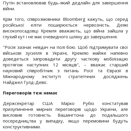
Путін встановлював будь-який дедлайн для завершення
війни.
Крім того, співрозмовники Bloomberg кажуть, що серед
російської еліти поширюється нервозність. Деякі
високопосадовці Кремля вважають, що війна зайшла у
глухий кут і не має очевидного шляху до завершення.
"Росія зазнає невдач на полі бою. Щоб підтримувати свої
військові зусилля в Україні, Кремлю майже напевно
доведеться запровадити другу часткову мобілізацію
протягом наступних 12 місяців", – вважає старший
науковий співробітник з питань Росії та Євразії в
Міжнародному інституті стратегічних досліджень
Найджел Гулд-Девіс.
Переговорів теж немає
Держсекретар США Марко Рубіо констатував
призупинення мирних переговорів щодо України, але
висловив готовність Вашингтона до подальшого
посередництва у випадку, якщо перемовини будуть
конструктивними.