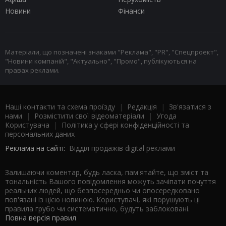
Новини
Фінанси
Матеріали, що позначені знаками "Реклама", "PR", "Спецпроект",
"Новини компаній", "Актуально", "Промо", публікуються на
правах реклами.
Наші контакти та схема проїзду
|
Редакція
|
Зв'язатися з
нами
|
Розмістити свої відеоматеріали
|
Угода
Користувача
|
Політика у сфері конфіденційності та
персональних даних
Реклама на сайті:
Відділ продажів digital реклами
Залишаючи коментар, будь ласка, пам'ятайте, що зміст та
тональність Вашого повідомлення можуть зачіпати почуття
реальних людей, що безпосередньо чи опосередковано
пов'язані із цією новиною. Користувачі, які порушують ці
правила грубо чи систематично, будуть заблоковані.
Повна версія правил