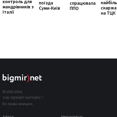
контроль для
найбіл
поїзда
спрацювала
мандрівників з
скаржа
Суми-Київ
ППО
Італії
на ТЦК
© 2000-2024,
ТОВ "КЕПРЕЙТ ПАРТНЕРС"".
Всі права захищені.
Афіша
Нерухомість