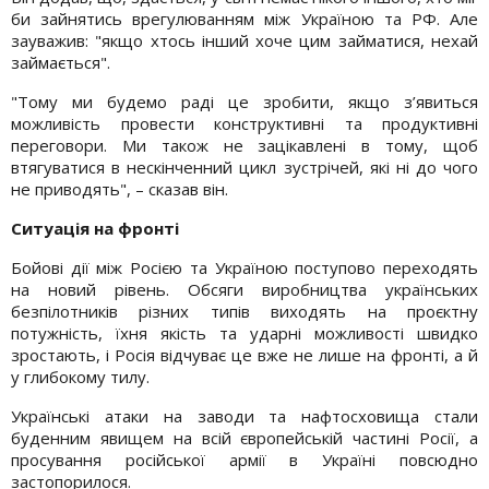
би зайнятись врегулюванням між Україною та РФ. Але
зауважив: "якщо хтось інший хоче цим займатися, нехай
займається".
"Тому ми будемо раді це зробити, якщо з’явиться
можливість провести конструктивні та продуктивні
переговори. Ми також не зацікавлені в тому, щоб
втягуватися в нескінченний цикл зустрічей, які ні до чого
не приводять", – сказав він.
Ситуація на фронті
Бойові дії між Росією та Україною поступово переходять
на новий рівень. Обсяги виробництва українських
безпілотників різних типів виходять на проєктну
потужність, їхня якість та ударні можливості швидко
зростають, і Росія відчуває це вже не лише на фронті, а й
у глибокому тилу.
Українські атаки на заводи та нафтосховища стали
буденним явищем на всій європейській частині Росії, а
просування російської армії в Україні повсюдно
застопорилося.