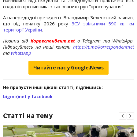
навчилися відстежувати та ліквідовувати практично всіх
солдатів противника з так званих груп "просочування".
А напередодні президент Володимир Зеленський заявив,
що від початку 2026 року
ЗСУ звільнили 590 кв. км
території України
.
Новини від
Корреспондент.net
в Telegram та WhatsApp.
Підписуйтесь на наші канали
https://t.me/korrespondentnet
та
WhatsApp
Читайте нас у Google.News
Не пропусти інші цікаві статті, підпишись:
bigmir)net у facebook
Статті на тему