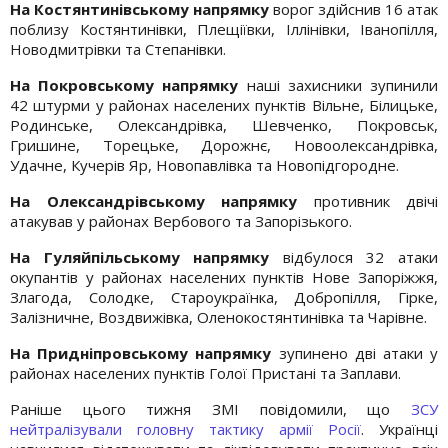
На Костянтинівському напрямку
ворог здійснив 16 атак
поблизу Костянтинівки, Плещіївки, Іллінівки, Іванопілля,
Новодмитрівки та Степанівки.
На Покровському напрямку
наші захисники зупинили
42 штурми у районах населених пунктів Вільне, Білицьке,
Родинське, Олександрівка, Шевченко, Покровськ,
Гришине, Торецьке, Дорожнє, Новоолександрівка,
Удачне, Кучерів Яр, Новопавлівка та Новопідгородне.
На Олександрівському напрямку
противник двічі
атакував у районах Вербового та Запорізького.
На Гуляйпільському напрямку
відбулося 32 атаки
окупантів у районах населених пунктів Нове Запоріжжя,
Злагода, Солодке, Староукраїнка, Добропілля, Гірке,
Залізничне, Воздвижівка, Оленокостянтинівка та Чарівне.
На Придніпровському напрямку
зупинено дві атаки у
районах населених пунктів Голої Пристані та Заплави.
Раніше цього тижня ЗМІ повідомили, що
ЗСУ
нейтралізували головну тактику армії Росії
. Українці