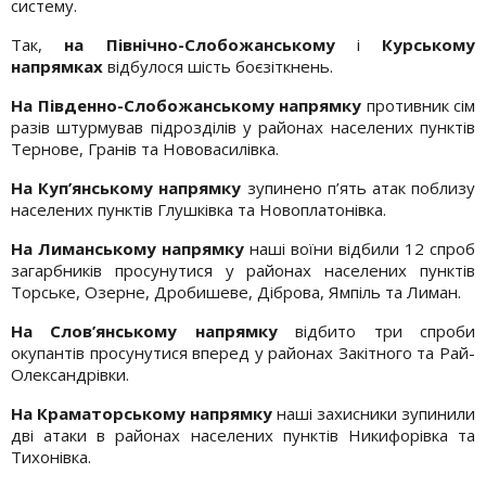
систему.
Так,
на Північно-Слобожанському
і
Курському
напрямках
відбулося шість боєзіткнень.
На Південно-Слобожанському напрямку
противник сім
разів штурмував підрозділів у районах населених пунктів
Тернове, Гранів та Нововасилівка.
На Куп’янському напрямку
зупинено п’ять атак поблизу
населених пунктів Глушківка та Новоплатонівка.
На Лиманському напрямку
наші воїни відбили 12 спроб
загарбників просунутися у районах населених пунктів
Торське, Озерне, Дробишеве, Діброва, Ямпіль та Лиман.
На Слов’янському напрямку
відбито три спроби
окупантів просунутися вперед у районах Закітного та Рай-
Олександрівки.
На Краматорському напрямку
наші захисники зупинили
дві атаки в районах населених пунктів Никифорівка та
Тихонівка.