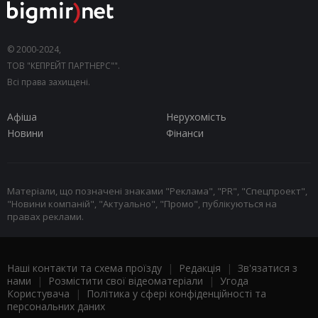
© 2000-2024,
ТОВ "КЕПРЕЙТ ПАРТНЕРС"".
Всі права захищені.
Афіша
Нерухомість
Новини
Фінанси
Матеріали, що позначені знаками "Реклама", "PR", "Спецпроект",
"Новини компаній", "Актуально", "Промо", публікуються на
правах реклами.
Наші контакти та схема проїзду
|
Редакція
|
Зв'язатися з
нами
|
Розмістити свої відеоматеріали
|
Угода
Користувача
|
Політика у сфері конфіденційності та
персональних даних