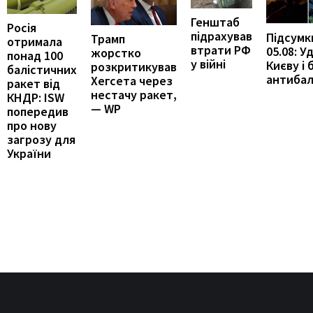
Генштаб
Росія
підрахував
Підсумк
Трамп
отримала
втрати РФ
05.08: У
жорстко
понад 100
у війні
Києву і 
розкритикував
балістичних
антибал
Хегсета через
ракет від
нестачу ракет,
КНДР: ISW
— WP
попередив
про нову
загрозу для
України