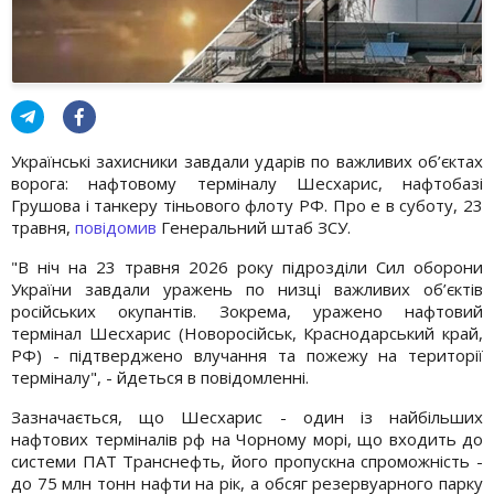
Українські захисники завдали ударів по важливих об’єктах
ворога: нафтовому терміналу Шесхарис, нафтобазі
Грушова і танкеру тіньового флоту РФ. Про е в суботу, 23
травня,
повідомив
Генеральний штаб ЗСУ.
"В ніч на 23 травня 2026 року підрозділи Сил оборони
України завдали уражень по низці важливих об’єктів
російських окупантів. Зокрема, уражено нафтовий
термінал Шесхарис (Новоросійськ, Краснодарський край,
РФ) - підтверджено влучання та пожежу на території
терміналу", - йдеться в повідомленні.
Зазначається, що Шесхарис - один із найбільших
нафтових терміналів рф на Чорному морі, що входить до
системи ПАТ Транснефть, його пропускна спроможність -
до 75 млн тонн нафти на рік, а обсяг резервуарного парку