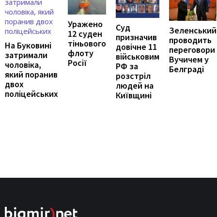
Уражено
Суд
Зеленський
12 суден
призначив
проводить
тіньового
На Буковині
довічне 11
переговори
флоту
затримали
військовим
Вучичем у
Росії
чоловіка,
РФ за
Белграді
який поранив
розстріл
двох
людей на
поліцейських
Київщині