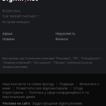
© 2000-2024,
ТОВ "КЕПРЕЙТ ПАРТНЕРС"".
Всі права захищені.
Афіша
Нерухомість
Новини
Фінанси
Матеріали, що позначені знаками "Реклама", "PR", "Спецпроект",
"Новини компаній", "Актуально", "Промо", публікуються на
правах реклами.
Наші контакти та схема проїзду
|
Редакція
|
Зв'язатися з
нами
|
Розмістити свої відеоматеріали
|
Угода
Користувача
|
Політика у сфері конфіденційності та
персональних даних
Реклама на сайті:
Відділ продажів digital реклами