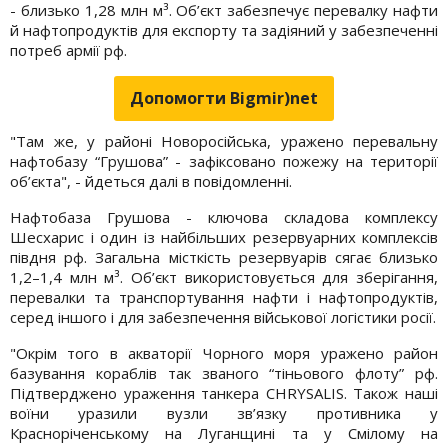
- близько 1,28 млн м³. Об’єкт забезпечує перевалку нафти
й нафтопродуктів для експорту та задіяний у забезпеченні
потреб армії рф.
Допомогти Bigmir)net
"Там же, у районі Новоросійська, уражено перевальну
нафтобазу “Грушова” - зафіксовано пожежу на території
об’єкта", - йдеться далі в повідомленні.
Нафтобаза Грушова - ключова складова комплексу
Шесхарис і один із найбільших резервуарних комплексів
півдня рф. Загальна місткість резервуарів сягає близько
1,2–1,4 млн м³. Об’єкт використовується для зберігання,
перевалки та транспортування нафти і нафтопродуктів,
серед іншого і для забезпечення військової логістики росії.
"Окрім того в акваторії Чорного моря уражено район
базування кораблів так званого “тіньового флоту” рф.
Підтверджено ураження танкера CHRYSALIS. Також наші
воїни уразили вузли зв’язку противника у
Красноріченському на Луганщині та у Смілому на