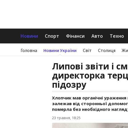
Новини
Спорт
Фінанси
Авто
Техно
Головна
Новини України
Світ
Столиця
Жи
Липові звіти і с
директорка тер
підозру
Хлопчик мав органічні ураження
залежав від сторонньої допомог
померла без необхідного нагляд
23 травня, 18:25