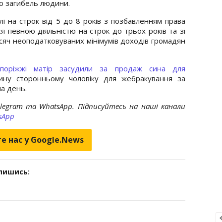
ло загибель людини.
і на строк від 5 до 8 років з позбавленням права
я певною діяльністю на строк до трьох років та зі
сяч неоподатковуваних мінімумів доходів громадян
поріжжі матір засудили за продаж сина для
ину сторонньому чоловіку для жебракування за
а день.
elegram та WhatsApp. Підписуйтесь на наші канали
sApp
е нас у Google.News
дпишись: