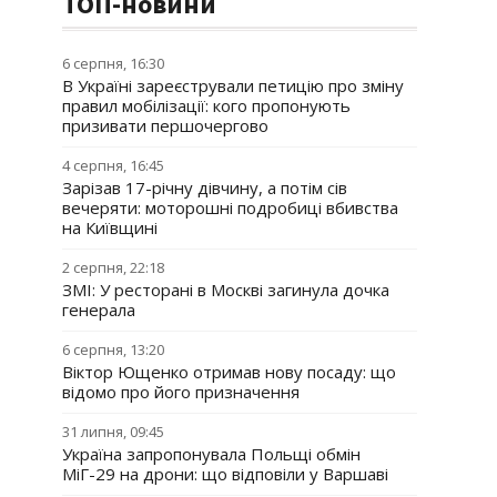
ТОП-новини
6 серпня, 16:30
В Україні зареєстрували петицію про зміну
правил мобілізації: кого пропонують
призивати першочергово
4 серпня, 16:45
Зарізав 17-річну дівчину, а потім сів
вечеряти: моторошні подробиці вбивства
на Київщині
2 серпня, 22:18
ЗМІ: У ресторані в Москві загинула дочка
генерала
6 серпня, 13:20
Віктор Ющенко отримав нову посаду: що
відомо про його призначення
31 липня, 09:45
Україна запропонувала Польщі обмін
МіГ-29 на дрони: що відповіли у Варшаві