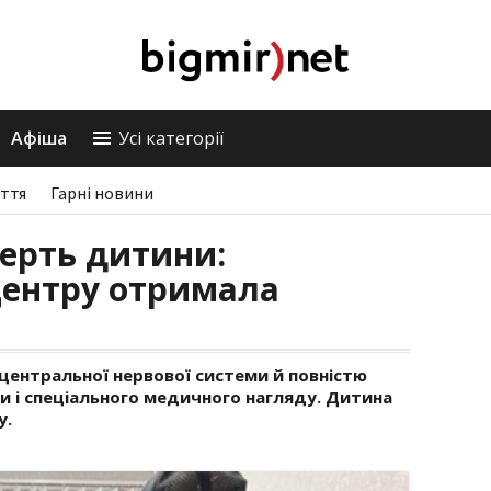
Афіша
Усі категорії
ття
Гарні новини
мерть дитини:
центру отримала
 центральної нервової системи й повністю
и і спеціального медичного нагляду. Дитина
у.