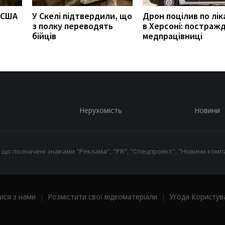
ї США
У Скелі підтвердили, що
Дрон поцілив по лік
з полку переводять
в Херсоні: постраж
бійців
медпрацівниці
Нерухомість
Новини
 що позначені знаками "Реклама", "PR", "Спецпроект", "Новини компа
ися з нами
|
Розмістити свої відеоматеріали
|
Угода Користув