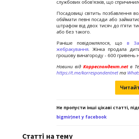
службових обов'язків, що спричини
Посадовиці світить позбавлення вол
обіймати певні посади або займатис
штрафом від двох тисяч до п’яти ти
або без такого.
Раніше повідомлялося, що
в За
жебракування
. Жінка продала дит
грошову винагороду - 600 гривень н
Новини від
Корреспондент.net
в T
https://t.me/korrespondentnet
та
What
Читайт
Не пропусти інші цікаві статті, пі
bigmir)net у facebook
Статті на тему