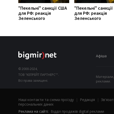
"Пекельні" санкції США
"Пекельні" санкці
для РФ: реакція
для РФ: реакція
Зеленського
Зеленського
Афіша
© 2000-2024,
ТОВ "КЕПРЕЙТ ПАРТНЕРС"".
Матеріали,
Всі права захищені.
реклами.
Наші контакти та схема проїзду
|
Редакція
|
Зв'язат
персональних даних
Реклама на сайті:
Відділ продажів digital реклами