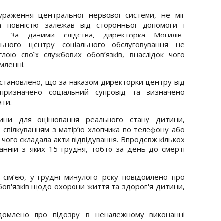
 ураження центральної нервової системи, не міг
а повністю залежав від сторонньої допомоги і
у. За даними слідства, директорка Могилів-
ального центру соціального обслуговування не
лою своїх службових обов’язків, внаслідок чого
мленні.
встановлено, що за наказом директорки центру від
призначено соціальний супровід та визначено
ати.
дини для оцінювання реального стану дитини,
спілкуванням з матір’ю хлопчика по телефону або
аві чого складала акти відвідування. Впродовж кількох
танній з яких 15 грудня, тобто за день до смерті
а сім’єю, у грудні минулого року повідомлено про
бов'язків щодо охорони життя та здоров'я дитини,
домлено про підозру в неналежному виконанні