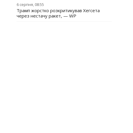
6 серпня, 08:55
Трамп жорстко розкритикував Хегсета
через нестачу ракет, — WP