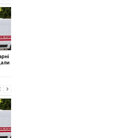
арні
Італія різко відповіла на
РФ вдарила по
дали
погрози Іспанії
Слов'янську: є загиб
і п'ятеро поранених