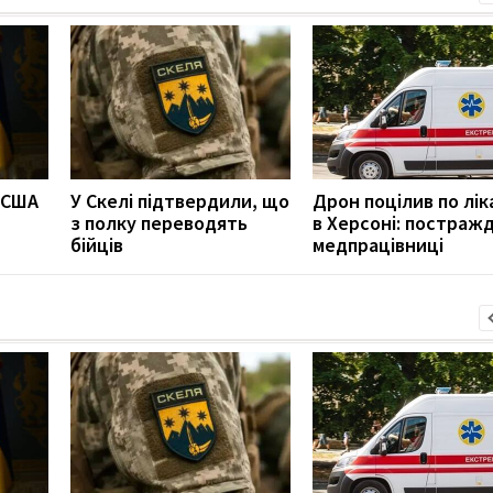
ї США
У Скелі підтвердили, що
Дрон поцілив по лік
з полку переводять
в Херсоні: постраж
бійців
медпрацівниці