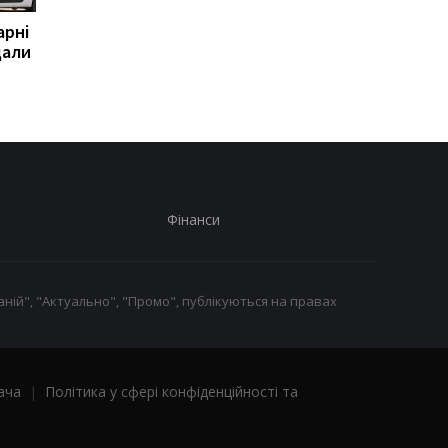
арні
Італія різко відповіла на
РФ вдарила по
дали
погрози Іспанії
Слов'янську: є загиб
і п'ятеро поранених
Фінанси
ній", "Актуально", "Промо", публікуються на правах
ача
|
Політика у сфері конфіденційності та