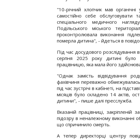
"10-річний хлопчик мав органічні
самостійно себе обслуговувати т
спеціального медичного нагляд
Подільського міського територі
проконтролювала виконання підлег
померла дитина", - йдеться в повідо
Під час досудового розслідування 
серпня 2025 року дитині було 
працівницю, яка мала його здійснюв
"Однак замість відвідування ро
фахівчиня переважно обмежувалась 
під час зустрічі в кабінеті, на підст
місяців було складено 14 актів, ос
дитини", - пише далі пресслужба.
Вказаній працівниці, закріпленій з
підозру в неналежному виконанні о
що спричинило смерть.
А тепер директорці центру пові