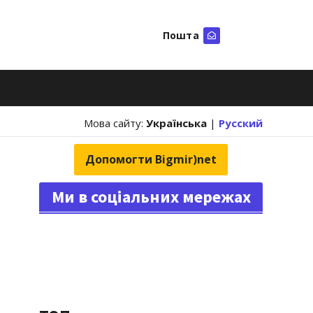
Пошта
Шукати
Мова сайту:
Українська
|
Русский
Допомогти Bigmir)net
Ми в соціальних мережах