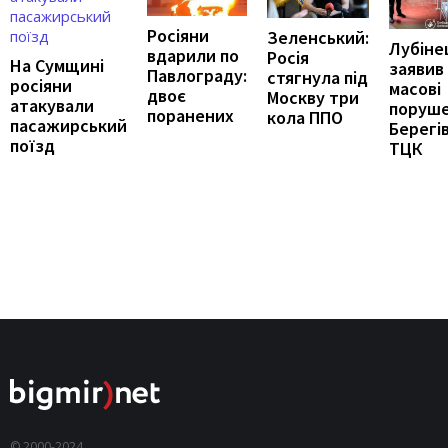
Росіяни
Зеленський:
Лубіне
вдарили по
Росія
На Сумщині
заявив
Павлограду:
стягнула під
росіяни
масові
двоє
Москву три
атакували
поруше
поранених
кола ППО
пасажирський
Берегі
поїзд
ТЦК
© 2000-2024,