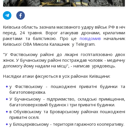
Київська область зазнала масованого удару військ РФ в ніч
перед, 24 травня. Ворог атакував дронами, крилатими
ракетами та балістикою. Про це
повідомив
начальник
Київської ОВА Микола Калашник у Telegram.
"У Фастівському районі до лікарні госпіталізовано двох
жінок. У Бучанському районі постраждав чоловік - медичну
допомогу йому надали на місці", - написав урядовець.
Наслідки атаки фіксуються в усіх районах Київщини:
у Фастівському - пошкоджені приватні будинки та
багатоповерхівка.
У Бучанському - підприємство, складські приміщення,
багатоповерховий будинок і три приватні будинки.
в Обухівському та Броварському районах пошкоджені
приватні оселі.
у Білоцерківському - територія гаражного кооперативу.