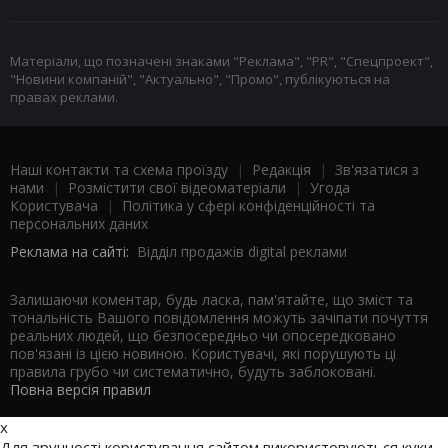
Матеріали, що позначені знаками "Реклама", "PR", "Спецпроект",
"Новини компаній", "Актуально", "Промо", публікуються на
правах реклами.
Наші контакти та схема проїзду
|
Редакція
|
Зв'язатися з
нами
|
Розмістити свої відеоматеріали
|
Угода
Користувача
|
Політика у сфері конфіденційності та
персональних даних
Реклама на сайті:
Відділ продажів digital реклами
Залишаючи коментар, будь ласка, пам'ятайте, що зміст та
тональність Вашого повідомлення можуть зачіпати почуття
реальних людей, що безпосередньо чи опосередковано
пов'язані із цією новиною. Користувачі, які порушують ці
правила грубо чи систематично, будуть заблоковані.
Повна версія правил
x
Для зручності користування сайтом використовуються куки.