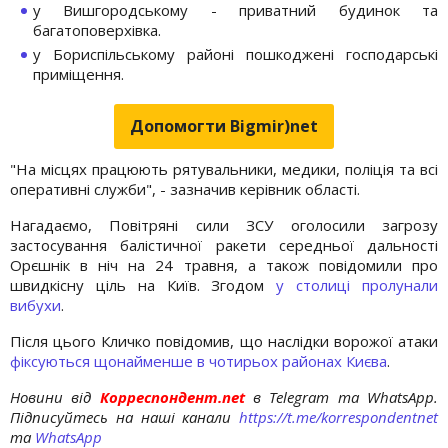
у Вишгородському - приватний будинок та
багатоповерхівка.
у Бориспільському районі пошкоджені господарські
приміщення.
Допомогти Bigmir)net
"На місцях працюють рятувальники, медики, поліція та всі
оперативні служби", - зазначив керівник області.
Нагадаємо, Повітряні сили ЗСУ оголосили загрозу
застосування балістичної ракети середньої дальності
Орєшнік в ніч на 24 травня, а також повідомили про
швидкісну ціль на Київ. Згодом
у столиці пролунали
вибухи
.
Після цього Кличко повідомив, що наслідки ворожої атаки
фіксуються щонайменше в чотирьох районах Києва
.
Новини від
Корреспондент.net
в Telegram та WhatsApp.
Підписуйтесь на наші канали
https://t.me/korrespondentnet
та
WhatsApp