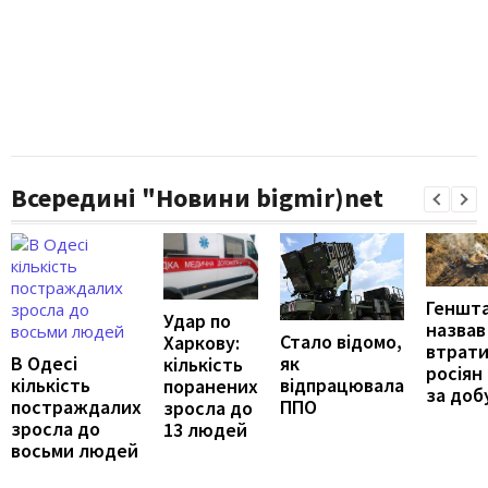
Всередині "Новини bigmir)net
Геншт
Удар по
назвав
Стало відомо,
Харкову:
втрат
як
В Одесі
кількість
росіян
відпрацювала
кількість
поранених
за доб
ППО
постраждалих
зросла до
зросла до
13 людей
восьми людей