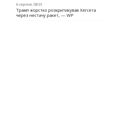
6 серпня, 08:55
Трамп жорстко розкритикував Хегсета
через нестачу ракет, — WP