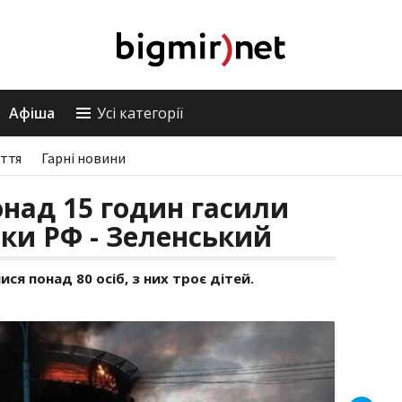
Афіша
Усі категорії
ття
Гарні новини
над 15 годин гасили
аки РФ - Зеленський
ся понад 80 осіб, з них троє дітей.