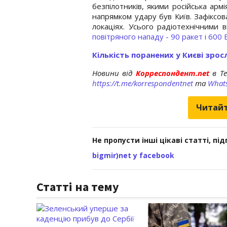
безпілотників, якими російська арм
напрямком удару був Київ. Зафіксо
локаціях. Усього радіотехнічними 
повітряного нападу - 90 ракет і 600 
Кількість поранених у Києві зрос
Новини від
Корреспондент.net
в T
https://t.me/korrespondentnet
та
What
Читайт
Не пропусти інші цікаві статті, пі
bigmir)net у facebook
Статті на тему