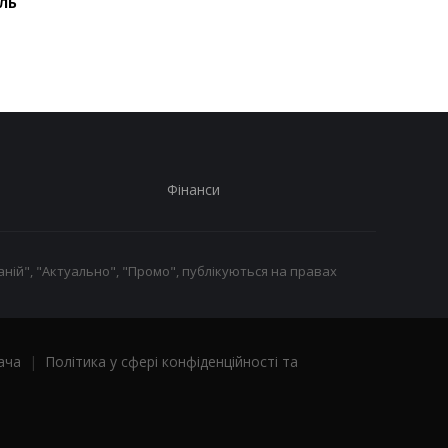
ль
про репатріацію 1210
безпрецедентні ата
тіл українських
РФ у липні
військових
Фінанси
ній", "Актуально", "Промо", публікуються на правах
ача
|
Політика у сфері конфіденційності та