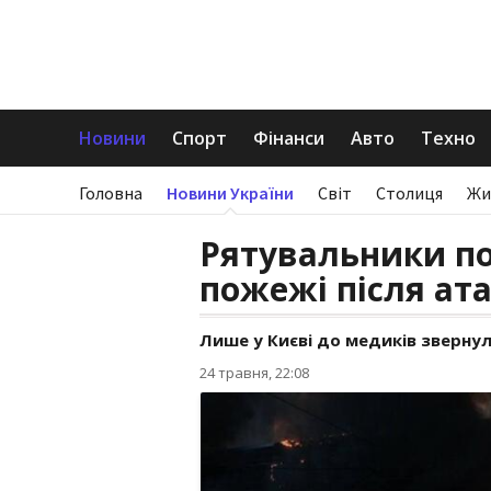
Новини
Спорт
Фінанси
Авто
Техно
Головна
Новини України
Світ
Столиця
Жи
Рятувальники по
пожежі після ат
Лише у Києві до медиків звернули
24 травня, 22:08