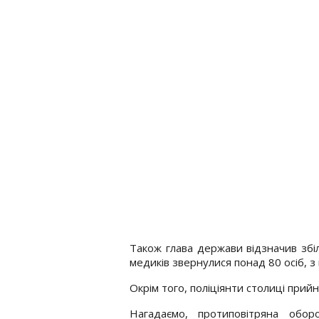
Також глава держави відзначив збіл
медиків звернулися понад 80 осіб, з 
Окрім того, поліціянти столиці при
Нагадаємо, протиповітряна обо