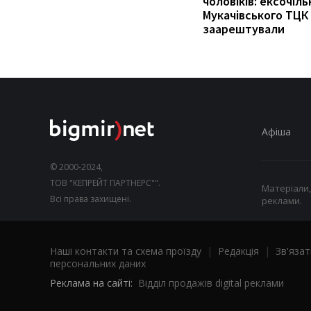
чоловіків: ексочіль
Мукачівського ТЦК
заарештували
Афіша
© 2000-2024,
ТОВ "КЕПРЕЙТ ПАРТНЕРС"".
Матеріали,
Всі права захищені.
реклами.
Наші контакти та схема проїзду
|
Редакція
|
Зв'язат
персональних даних
Реклама на сайті:
Відділ продажів digital реклами