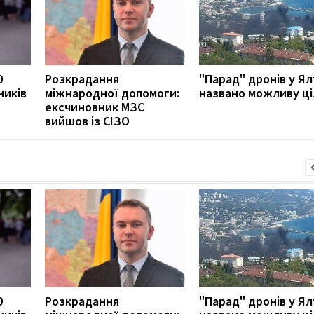
0
Розкрадання
"Парад" дронів у Ялт
ників
міжнародної допомоги:
названо можливу ці
ексчиновник МЗС
вийшов із СІЗО
0
Розкрадання
"Парад" дронів у Ялт