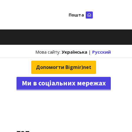
Пошта
Шукати
Мова сайту:
Українська
|
Русский
Допомогти Bigmir)net
Ми в соціальних мережах