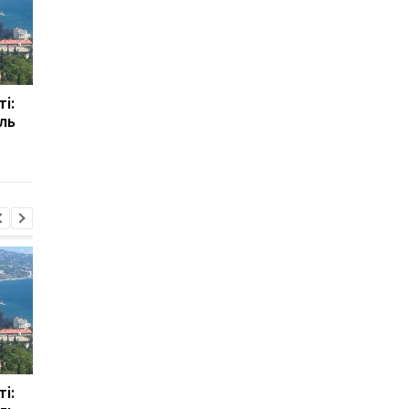
і:
МВС спростувало фейк
УЧХ повідомив про
ль
про репатріацію 1210
безпрецедентні ата
тіл українських
РФ у липні
військових
і:
МВС спростувало фейк
УЧХ повідомив про