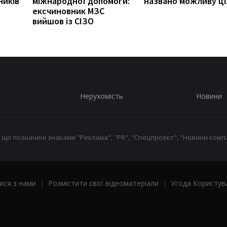
ників
міжнародної допомоги:
названо можливу ці
ексчиновник МЗС
вийшов із СІЗО
Нерухомість
Новини
 що позначені знаками "Реклама", "PR", "Спецпроект", "Новини компа
ися з нами
|
Розмістити свої відеоматеріали
|
Угода Користув