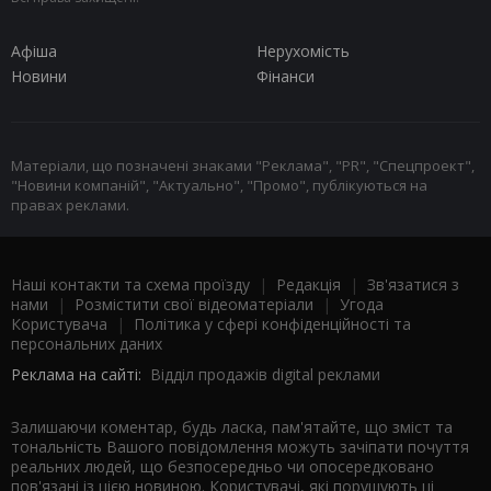
Афіша
Нерухомість
Новини
Фінанси
Матеріали, що позначені знаками "Реклама", "PR", "Спецпроект",
"Новини компаній", "Актуально", "Промо", публікуються на
правах реклами.
Наші контакти та схема проїзду
|
Редакція
|
Зв'язатися з
нами
|
Розмістити свої відеоматеріали
|
Угода
Користувача
|
Політика у сфері конфіденційності та
персональних даних
Реклама на сайті:
Відділ продажів digital реклами
Залишаючи коментар, будь ласка, пам'ятайте, що зміст та
тональність Вашого повідомлення можуть зачіпати почуття
реальних людей, що безпосередньо чи опосередковано
пов'язані із цією новиною. Користувачі, які порушують ці