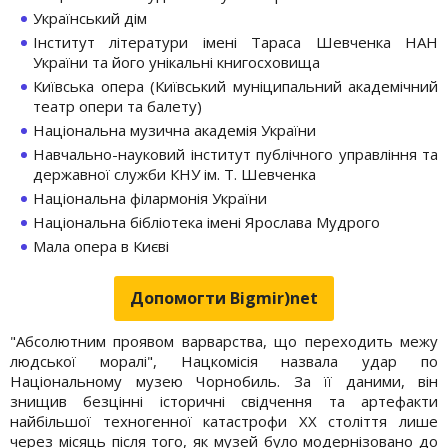
Український дім
Інститут літератури імені Тараса Шевченка НАН
України та його унікальні книгосховища
Київська опера (Київський муніципальний академічний
театр опери та балету)
Національна музична академія України
Навчально-науковий інститут публічного управління та
державної служби КНУ ім. Т. Шевченка
Національна філармонія України
Національна бібліотека імені Ярослава Мудрого
Мала опера в Києві
Допомогти Bigmir)net
"Абсолютним проявом варварства, що переходить межу
людської моралі", Нацкомісія назвала удар по
Національному музею Чорнобиль. За її даними, він
знищив безцінні історичні свідчення та артефакти
найбільшої техногенної катастрофи XX століття лише
через місяць після того, як музей було модернізовано до