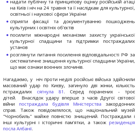
надати публічну та принципову оцінку російській атаці
на Київ і ніч на 24 травня та її наслідкам для культурної,
освітньої і наукової сфери України
сприяти фіксації та документуванню пошкоджень
культурних і освітніх об’єктів
посилити міжнародні механізми захисту української
культурної спадщини та підтримки постраждалих
установ
розглянути питання посилення відповідальності РФ за
систематичне знищення культурної спадщини України,
що має ознаки воєнних злочинів.
Нагадаємо, у ніч проти неділі російські війська здійснили
масований удар по Києву, загинуло дві жінки, кількість
пстраждалих
сягнула 81
. Серед поранених - троє
дітей. Внаслідок удару вперше з часів Другої світової
війни
постраждала будівля Міністерства
закордонних
справ. Також повідомлялося, що національний музей
"Чорнобиль" майже повністю знищений. Постраждали і
інші культурні і історичні пам'ятки, а також
резиденція
посла Албанії
.