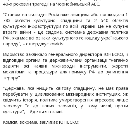
40-х роковин трагедії на Чорнобильській АЕС.
"Станом на сьогодні Росія вже знищила або пошкодила 1
783 об’єкти культурної спадщини та 2 540 об’єктів
культурної інфраструктури по всій Україні. Це не супутні
втрати війни – це свідома, системна державна політика
РФ, яка має всі ознаки культурного геноциду українського
народу", – стверджує комісія.
Відомство закликало генерального директора ЮНЕСКО, її
відповідні органи та держави-члени організації "негайно
задіяти всі наявні міжнародні інструменти, жорсткі
механізми та процедури для примусу РФ до зупинення
терору".
"Держава, яка нищить світову спадщину, не має права
перебувати у цивілізованих міжнародних інституціях. Як
свідчить історія, політика умиротворення агресорів лише
заохочує їх до нових злочинів, у тому числі, проти
культури", – йдеться в заяві.
Комісія, зокрема, закликає ЮНЕСКО: