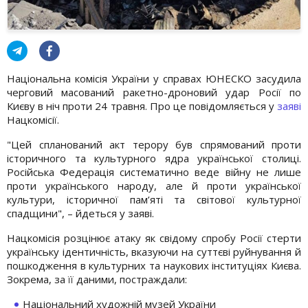
Національна комісія України у справах ЮНЕСКО засудила
черговий масований ракетно-дроновий удар Росії по
Києву в ніч проти 24 травня. Про це повідомляється у
заяві
Нацкомісії.
"Цей спланований акт терору був спрямований проти
історичного та культурного ядра української столиці.
Російська Федерація систематично веде війну не лише
проти українського народу, але й проти української
культури, історичної пам’яті та світової культурної
спадщини", – йдеться у заяві.
Нацкомісія розцінює атаку як свідому спробу Росії стерти
українську ідентичність, вказуючи на суттєві руйнування й
пошкодження в культурних та наукових інституціях Києва.
Зокрема, за її даними, постраждали:
Національний художній музей України