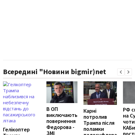
Всередині "Новини bigmir)net
В ОП
РФ с
Карні
виключають
на С
потролив
повернення
чоти
Трампа після
Федорова -
КАБи
поламки
Гелікоптер
ЗМІ
пост
телесуфлера