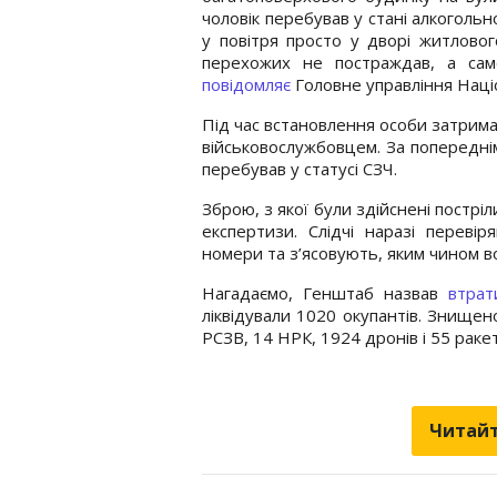
чоловік перебував у стані алкогольно
у повітря просто у дворі житловог
перехожих не постраждав, а са
повідомляє
Головне управління Націон
Під час встановлення особи затрима
військовослужбовцем. За попередні
перебував у статусі СЗЧ.
Зброю, з якої були здійснені пострі
експертизи. Слідчі наразі переві
номери та з’ясовують, яким чином во
Нагадаємо, Генштаб назвав
втрат
ліквідували 1020 окупантів. Знищен
РСЗВ, 14 НРК, 1924 дронів і 55 ракет
Читайт