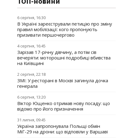
ТОП-новини
6 серпня, 16:30
В Україні зареєстрували петицію про зміну
правил мобілізації: кого пропонують
призивати першочергово
4 серпня, 16:45
Зарізав 17-річну дівчину, а потім сів
вечеряти: моторошні подробиці вбивства
на Київщині
2 серпня, 22:18
ЗМІ: У ресторані в Москві загинула дочка
генерала
6 серпня, 13:20
Віктор Ющенко отримав нову посаду: що
відомо про його призначення
31 липня, 09:45
Україна запропонувала Польщі обмін
МіГ-29 на дрони: що відповіли у Варшаві