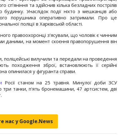
го сп’яніння та здійснив кілька безладних пострілів
о будинку. Унаслідок події ніхто з мешканців або
мого порушника оперативно затримали. Про це
альної поліції в Харківській області.
ного правоохоронці з’ясували, що чоловік є чинним
ми даними, на момент скоєння правопорушення він
ли, поліцейські вилучили та передали на проведення
ряють походження зброї, встановлюють її серійні
на опинилася у фігуранта справи.
и
Росії станом на 25 травня. Минулої доби ЗСУ
о три танки, п'ять бронемашини, 47 артсистем, дві
.
е нас у Google.News