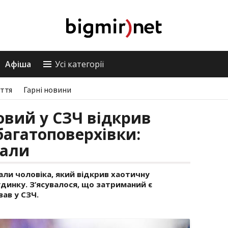
Афіша
Усі категорії
ття
Гарні новини
овий у СЗЧ відкрив
багатоповерхівки:
мали
али чоловіка, який відкрив хаотичну
динку. З’ясувалося, що затриманий є
ав у СЗЧ.