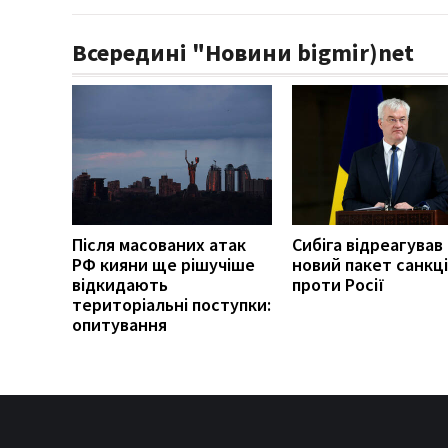
Всередині "Новини bigmir)net
Після масованих атак
Сибіга відреагував
РФ кияни ще рішучіше
новий пакет санкці
відкидають
проти Росії
територіальні поступки:
опитування