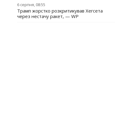
6 серпня, 08:55
Трамп жорстко розкритикував Хегсета
через нестачу ракет, — WP