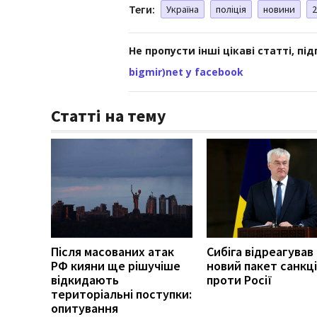
Теги:
Україна
поліція
новини
2
Не пропусти інші цікаві статті, пі
bigmir)net у facebook
Статті на тему
Після масованих атак
Сибіга відреагував
РФ кияни ще рішучіше
новий пакет санкці
відкидають
проти Росії
територіальні поступки:
опитування