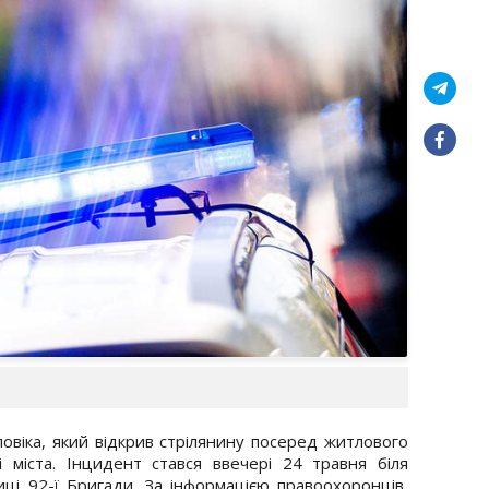
ловіка, який відкрив стрілянину посеред житлового
і міста. Інцидент стався ввечері 24 травня біля
ці 92-ї Бригади. За інформацією правоохоронців,