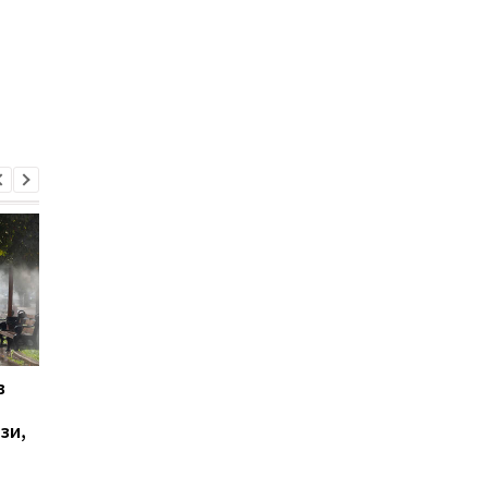
в
У Ялті пролунала
Українці висловилис
стрілянина та
щодо тривалості вій
зи,
спалахнула пожежа:
опитування
окупаційна влада
оголосила евакуацію