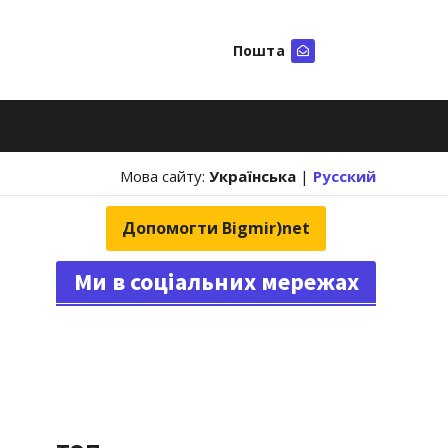
Пошта
Шукати
Мова сайту:
Українська
|
Русский
Допомогти Bigmir)net
Ми в соціальних мережах