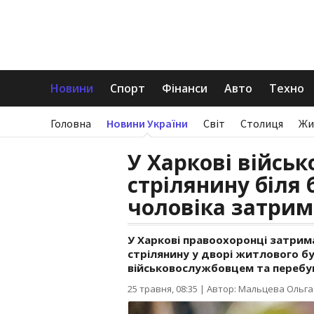
Новини
Спорт
Фінанси
Авто
Техно
Головна
Новини України
Світ
Столиця
Жи
У Харкові військ
стрілянину біля 
чоловіка затри
У Харкові правоохоронці затрим
стрілянину у дворі житлового бу
військовослужбовцем та перебув
25 травня, 08:35
|
Автор: Мальцева Ольга