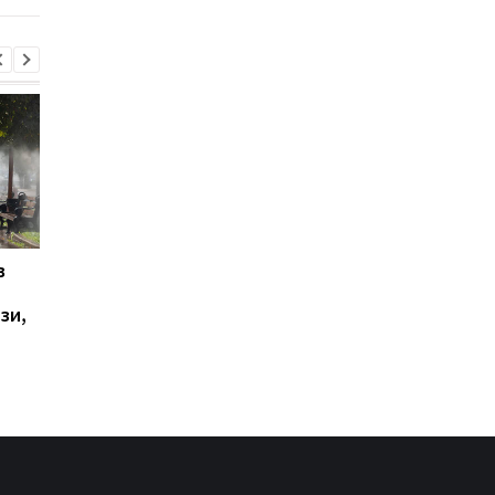
в
У Ялті пролунала
Українці висловилис
стрілянина та
щодо тривалості вій
зи,
спалахнула пожежа:
опитування
окупаційна влада
оголосила евакуацію