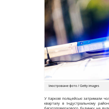
Ілюстроване фото / Getty images
У Харкові поліцейські затримали чо
кварталу в Індустріальному район
багатоповерхового будинку на вули